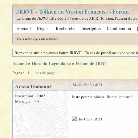
JRRVF - Tolkien en Version Française - Forum
Le forum de
JRRVF
, site dédié à l'oeuvre de J.R.R. Tolkien, l'auteur du
Se
Accueil
Règles
Recherche
Inscription
Identification
Vous n'êtes pas identifié(e).
Bienvenue sur le nouveau forum JRRVF ! En cas de problème avec votre lo
Accueil
»
Hors du Légendaire
»
Poème de JRRT
1
Pages :
bas de page
24-01-2003 14:21
Arwen Undomiel
Inscription : 2002
Juste pour le plaisir...Bonne lecture !
Messages : 60