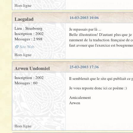
Hors ligne
16-03-2003 10:06
Laegalad
Lieu : Strasbourg
Je repassais par là ...
Inscription : 2002
Belle illustration! D'autant plus que j
Messages : 2 998
rarement de la traduction française de ce
faut avouer que l'exercice est bougreme
Site Web
Hors ligne
25-03-2003 17:36
Arwen Undomiel
Inscription : 2002
Il semblerait que le site qui publiait ce
Messages : 60
Je vous reposte donc ici ce poème :)
Amicalement
Arwen
Hors ligne