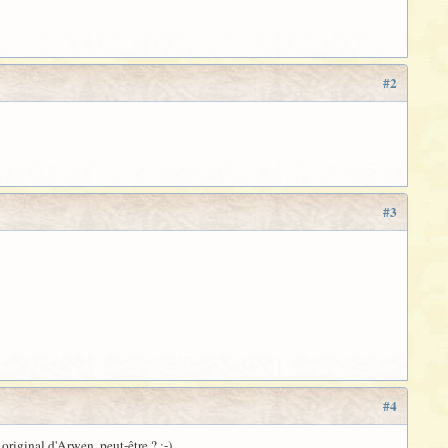
#2
#3
#4
original d'Arwen, peut-être ? :-)