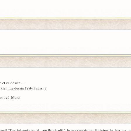
et ce dessin....
ien. Le dessin l'est-il aussi ?
 trouvé. Merci
cueil "The Adventures of Tom Bombadil". Je ne connais pas l'origine du dessin - un 