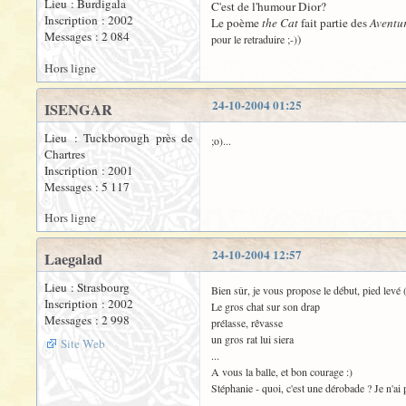
Lieu : Burdigala
C'est de l'humour Dior?
Inscription : 2002
Le poème
the Cat
fait partie des
Aventu
Messages : 2 084
)
pour le retraduire ;-)
Hors ligne
24-10-2004 01:25
ISENGAR
Lieu : Tuckborough près de
;o)...
Chartres
Inscription : 2001
Messages : 5 117
Hors ligne
24-10-2004 12:57
Laegalad
Lieu : Strasbourg
Bien sûr, je vous propose le début, pied levé (e
Inscription : 2002
Le gros chat sur son drap
Messages : 2 998
prélasse, rêvasse
un gros rat lui siera
Site Web
...
A vous la balle, et bon courage :)
Stéphanie - quoi, c'est une dérobade ? Je n'ai 