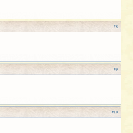
#8
#9
#10