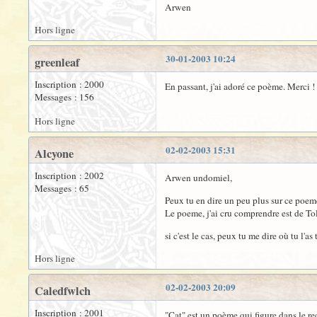
Arwen
Hors ligne
30-01-2003 10:24
greenleaf
Inscription : 2000
En passant, j'ai adoré ce poème. Merci !
Messages : 156
Hors ligne
02-02-2003 15:31
Alcyone
Inscription : 2002
Arwen undomiel,
Messages : 65
Peux tu en dire un peu plus sur ce poeme 
Le poeme, j'ai cru comprendre est de Tolk
si c'est le cas, peux tu me dire où tu l'as
Hors ligne
02-02-2003 20:09
Caledfwlch
Inscription : 2001
"Cat" est un poème qui figure dans le re