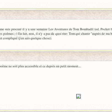
e me suis procuré il y a une semaine Les Aventures de Tom Bombadil (ed. Pocket bi
s poèmes ;-) En fait, non, il n'y a pas de quoi rire: Tom qui chante "auprès de ma blon
nt compliqué (j'en sais quelque chose).
 poème ne soit plus accessible et ce depuis un petit moment...