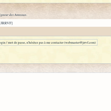
igneur des Anneaux
.
[JRRVF]
gin / mot de passe, n'hésitez pas à me contacter (webmaster@jrrvf.com)