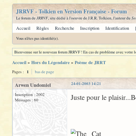
JRRVF - Tolkien en Version Française - Forum
Le forum de
JRRVF
, site dédié à l'oeuvre de J.R.R. Tolkien, l'auteur du
Se
Accueil
Règles
Recherche
Inscription
Identification
Vous n'êtes pas identifié(e).
Bienvenue sur le nouveau forum JRRVF ! En cas de problème avec votre lo
Accueil
»
Hors du Légendaire
»
Poème de JRRT
1
Pages :
bas de page
24-01-2003 14:21
Arwen Undomiel
Inscription : 2002
Juste pour le plaisir...
Messages : 60