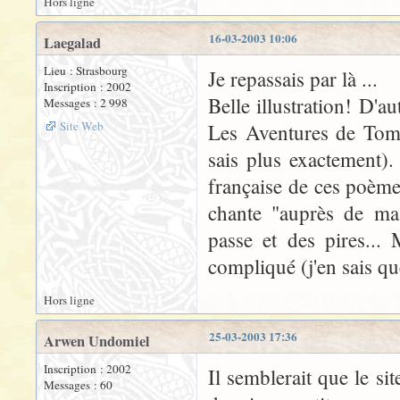
Hors ligne
16-03-2003 10:06
Laegalad
Lieu : Strasbourg
Je repassais par là ...
Inscription : 2002
Belle illustration! D'a
Messages : 2 998
Site Web
Les Aventures de Tom 
sais plus exactement).
française de ces poèmes
chante "auprès de ma b
passe et des pires...
compliqué (j'en sais q
Hors ligne
25-03-2003 17:36
Arwen Undomiel
Inscription : 2002
Il semblerait que le si
Messages : 60