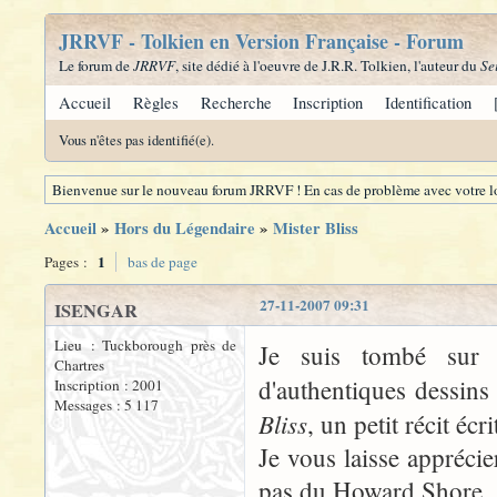
JRRVF - Tolkien en Version Française - Forum
Le forum de
JRRVF
, site dédié à l'oeuvre de J.R.R. Tolkien, l'auteur du
Se
Accueil
Règles
Recherche
Inscription
Identification
Vous n'êtes pas identifié(e).
Bienvenue sur le nouveau forum JRRVF ! En cas de problème avec votre lo
Accueil
»
Hors du Légendaire
»
Mister Bliss
1
Pages :
bas de page
27-11-2007 09:31
ISENGAR
Lieu : Tuckborough près de
Je suis tombé sur c
Chartres
d'authentiques dessins
Inscription : 2001
Messages : 5 117
Bliss
, un petit récit éc
Je vous laisse appréci
pas du Howard Shore..