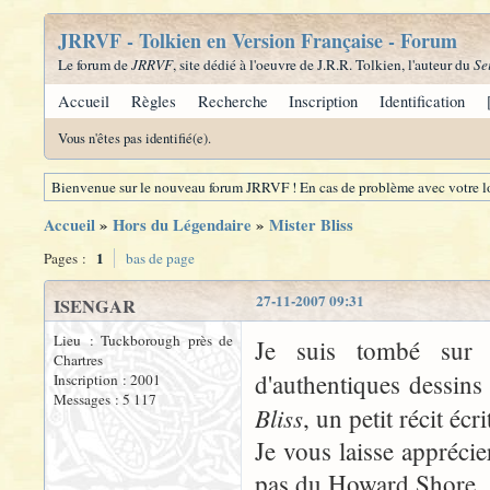
JRRVF - Tolkien en Version Française - Forum
Le forum de
JRRVF
, site dédié à l'oeuvre de J.R.R. Tolkien, l'auteur du
Se
Accueil
Règles
Recherche
Inscription
Identification
Vous n'êtes pas identifié(e).
Bienvenue sur le nouveau forum JRRVF ! En cas de problème avec votre lo
Accueil
»
Hors du Légendaire
»
Mister Bliss
1
Pages :
bas de page
27-11-2007 09:31
ISENGAR
Lieu : Tuckborough près de
Je suis tombé sur c
Chartres
d'authentiques dessins
Inscription : 2001
Messages : 5 117
Bliss
, un petit récit éc
Je vous laisse appréci
pas du Howard Shore..