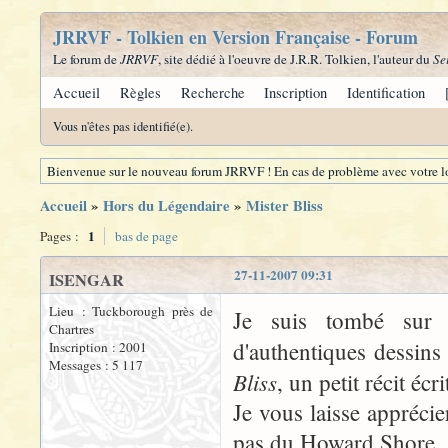
JRRVF - Tolkien en Version Française - Forum
Le forum de
JRRVF
, site dédié à l'oeuvre de J.R.R. Tolkien, l'auteur du
Se
Accueil
Règles
Recherche
Inscription
Identification
Vous n'êtes pas identifié(e).
Bienvenue sur le nouveau forum JRRVF ! En cas de problème avec votre lo
Accueil
»
Hors du Légendaire
»
Mister Bliss
1
Pages :
bas de page
27-11-2007 09:31
ISENGAR
Lieu : Tuckborough près de
Je suis tombé sur c
Chartres
d'authentiques dessins
Inscription : 2001
Messages : 5 117
Bliss
, un petit récit éc
Je vous laisse appréci
pas du Howard Shore..