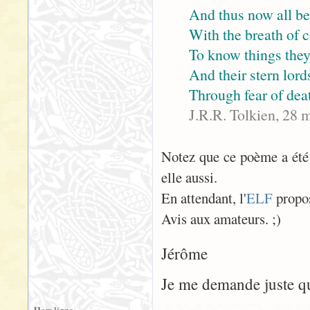
And thus now all be
With the breath of 
To know things the
And their stern lord
Through fear of dea
J.R.R. Tolkien, 28 
Notez que ce poème a été t
elle aussi.
En attendant, l'
ELF
propos
Avis aux amateurs. ;)
Jérôme
Je me demande juste que
Hors ligne