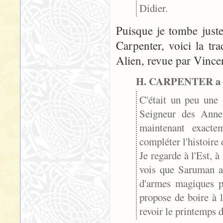
Didier.
Puisque je tombe just
Carpenter, voici la tr
Alien, revue par Vincen
H. CARPENTER a é
C'était un peu une 
Seigneur des Annea
maintenant exacte
compléter l'histoire
Je regarde à l'Est, à
vois que Saruman a
d'armes magiques p
propose de boire à 
revoir le printemps d