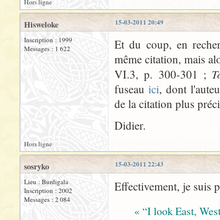
Hors ligne
15-03-2011 20:49
Hisweloke
Inscription : 1999
Et du coup, en recher
Messages : 1 622
même citation, mais al
T
VI.3, p. 300-301 ;
fuseau
ici
, dont l'aute
de la citation plus préc
Didier.
Hors ligne
15-03-2011 22:43
sosryko
Lieu : Burdigala
Effectivement, je suis pe
Inscription : 2002
Messages : 2 084
« “I look East, West