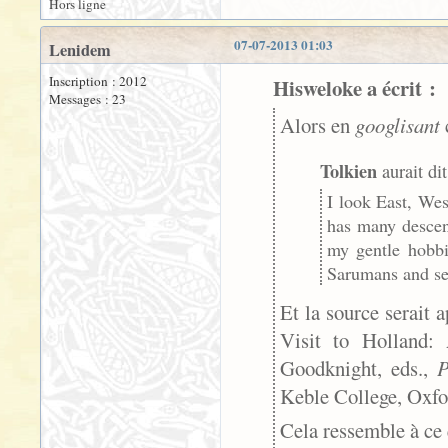
Hors ligne
07-07-2013 01:03
Lenidem
Inscription : 2012
Hisweloke a écrit :
Messages : 23
Alors en
googlisant
Tolkien
aurait di
I look East, Wes
has many desce
my gentle hobbi
Sarumans and see
Et la source serait
Visit to Holland:
Goodknight, eds.,
P
Keble College, Oxfo
Cela ressemble à ce 