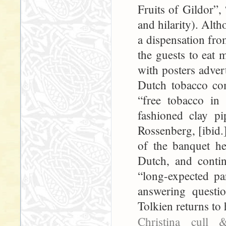
Fruits of Gildor”
and hilarity). Alth
a dispensation fr
the guests to eat 
with posters adver
Dutch tobacco co
“free tobacco in 
fashioned clay pi
Rossenberg, [ibid.
of the banquet he
Dutch, and contin
“long-expected pa
answering questi
Tolkien returns to 
Christina cul