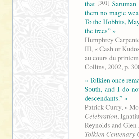
[301]
that
Saruman h
them no magic weapo
To the Hobbits, May
the trees” »
Humphrey Carpente
III, « Cash or Kudos
au cours du printem
Collins, 2002, p. 3
« Tolkien once rem
South, and I do no
descendants.” »
Patrick Curry, « Mo
Celebration
, Ignati
Reynolds and Glen 
Tolkien Centenary 