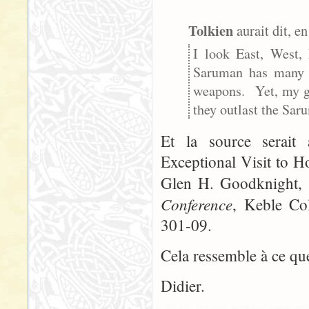
Tolkien
aurait dit, e
I look East, West,
Saruman has many 
weapons. Yet, my ge
they outlast the Saru
Et la source serait
Exceptional Visit to H
Glen H. Goodknight, 
Conference
, Keble Co
301-09.
Cela ressemble à ce qu
Didier.