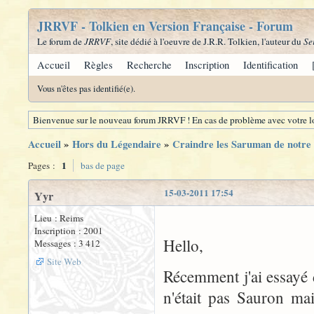
JRRVF - Tolkien en Version Française - Forum
Le forum de
JRRVF
, site dédié à l'oeuvre de J.R.R. Tolkien, l'auteur du
Se
Accueil
Règles
Recherche
Inscription
Identification
Vous n'êtes pas identifié(e).
Bienvenue sur le nouveau forum JRRVF ! En cas de problème avec votre lo
Accueil
»
Hors du Légendaire
»
Craindre les Saruman de notre 
1
Pages :
bas de page
15-03-2011 17:54
Yyr
Lieu : Reims
Inscription : 2001
Hello,
Messages : 3 412
Site Web
Récemment j'ai essayé 
n'était pas Sauron mai