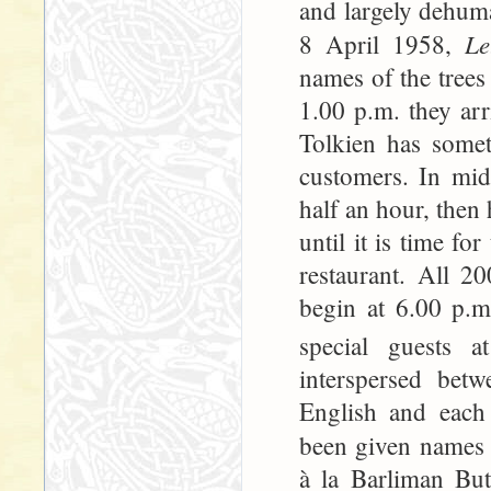
and largely dehuma
Le
8 April 1958,
names of the trees
1.00 p.m. they ar
Tolkien has somet
customers. In mid-
half an hour, then
until it is time fo
restaurant. All 2
begin at 6.00 p.m
special guests 
interspersed betw
English and each 
been given names
à la Barliman But