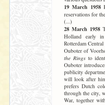
19 March 1958
R
reservations for th
(...)
28 March 1958
T
Holland early in
Rotterdam Central S
Ouboter of Voorho
the Rings
to ident
Ouboter introduce
publicity departm
will look after hi
prefers Dutch col
through the city, 
War, together wit