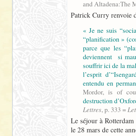
and Altadena:The M
Patrick Curry renvoie 
« Je ne suis “soci
“planification » (c
parce que les “pla
deviennent si mauv
souffrir ici de la m
l’esprit d’“Isenga
entendu en perma
Mordor, is of cou
destruction d’Oxfor
Lettres
, p. 333 =
Let
Le séjour à Rotterdam 
le 28 mars de cette ann