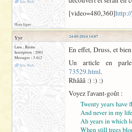
Site Web
[video=480,360]
http:
Hors ligne
24-05-2014 14:07
Yyr
Lieu : Reims
En effet, Druss, et bie
Inscription : 2001
Messages : 3 412
Un article en par
Site Web
73529.html
.
Rhâââ :) :) :)
Voyez l'avant-goût :
Twenty years have f
And never in my life
Ah years in which l
When still trees bl