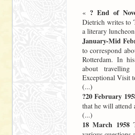
? End of Nov
«
Dietrich writes to 
a literary luncheon 
January-Mid Feb
to correspond abou
Rotterdam. In his
about travellin
Exceptional Visit 
(...)
?20 February 195
that he will atten
(...)
18 March 1958
T
various questions a