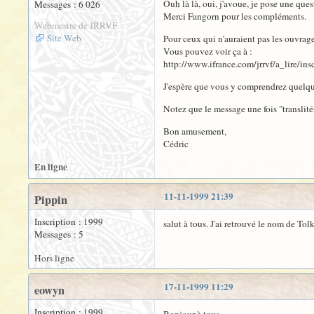
Ouh là là, oui, j'avoue, je pose une ques
Messages : 6 026
Merci Fangorn pour les compléments.
Webmestre de JRRVF
Site Web
Pour ceux qui n'auraient pas les ouvrages 
Vous pouvez voir ça à :
http://www.ifrance.com/jrrvf/a_lire/ins
J'espère que vous y comprendrez quelque
Notez que le message une fois "translitér
Bon amusement,
Cédric
En ligne
11-11-1999 21:39
Pippin
Inscription : 1999
salut à tous. J'ai retrouvé le nom de Tol
Messages : 5
Hors ligne
17-11-1999 11:29
eowyn
Inscription : 1999