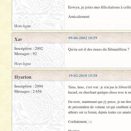
Eowyn, je joins mes félicitations à celle
Amicalement
Hors ligne
09-06-2002 10:59
Xav
Inscription : 2002
Qu'en est-il des runes du Silmarillion ?
Messages : 92
Hors ligne
19-02-2010 15:58
Hyarion
Inscription : 2004
Tiens, tiens, c'est vrai : je n'ai pas le
Silmarill
Messages : 2 656
hasard, en cherchant quelque-chose avec le mot
Du reste, maintenant que j'y pense, je me dem
de présentation du volume (et qui semblent i
ailleurs sur ce forum, depuis toutes ces années
Cordialement, :-)
Hyarion.