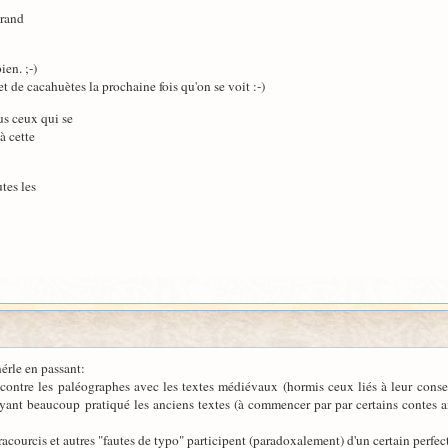
grand
ien. ;-)
t de cacahuètes la prochaine fois qu'on se voit :-)
us ceux qui se
à cette
tes les
érle en passant:
ontre les paléographes avec les textes médiévaux (hormis ceux liés à leur conse
ayant beaucoup pratiqué les anciens textes (à commencer par par certains contes ang
 racourcis et autres "fautes de typo" participent (paradoxalement) d'un certain perfec