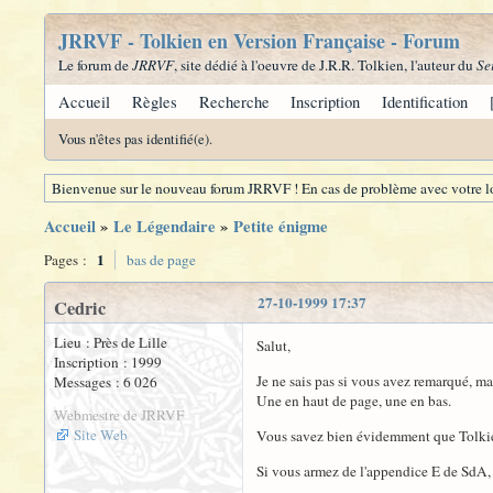
JRRVF - Tolkien en Version Française - Forum
Le forum de
JRRVF
, site dédié à l'oeuvre de J.R.R. Tolkien, l'auteur du
Se
Accueil
Règles
Recherche
Inscription
Identification
Vous n'êtes pas identifié(e).
Bienvenue sur le nouveau forum JRRVF ! En cas de problème avec votre lo
Accueil
»
Le Légendaire
»
Petite énigme
1
Pages :
bas de page
27-10-1999 17:37
Cedric
Lieu : Près de Lille
Salut,
Inscription : 1999
Je ne sais pas si vous avez remarqué, m
Messages : 6 026
Une en haut de page, une en bas.
Webmestre de JRRVF
Site Web
Vous savez bien évidemment que Tolkien 
Si vous armez de l'appendice E de SdA, 