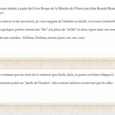
x traduit a partir du Livre Rouge de la Marche de l'Ouest par John Ronald Reuel To
ts".
s astuces et de raccourcis, je vous suggere de l'etudier en detail, c'est assez instructif
 quelques petites erreurs (un "the" a la place de "of the" et deux typos dans son no
ler me coucher... Gollum, Gollum, encore jouer, oui, oui, sssss
 vraiment pas tres loin de la solution (pas facile, hein, la partie en lettres elfiques!).
prement parler un "mode de Gondor", elles etaient utilisees avant tout par les elfes.