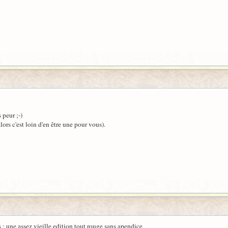
 peur ;-)
lors c'est loin d'en être une pour vous).
 : une assez vieille edition tout rouge sans apendice