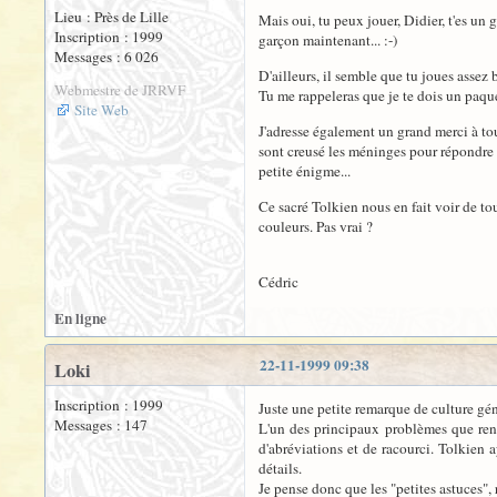
Lieu : Près de Lille
Mais oui, tu peux jouer, Didier, t'es un 
Inscription : 1999
garçon maintenant... :-)
Messages : 6 026
D'ailleurs, il semble que tu joues assez b
Webmestre de JRRVF
Tu me rappeleras que je te dois un paque
Site Web
J'adresse également un grand merci à to
sont creusé les méninges pour répondre 
petite énigme...
Ce sacré Tolkien nous en fait voir de tou
couleurs. Pas vrai ?
Cédric
En ligne
22-11-1999 09:38
Loki
Inscription : 1999
Juste une petite remarque de culture gén
Messages : 147
L'un des principaux problèmes que renc
d'abréviations et de racourci. Tolkien 
détails.
Je pense donc que les "petites astuces",