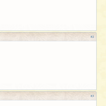
#2
#3