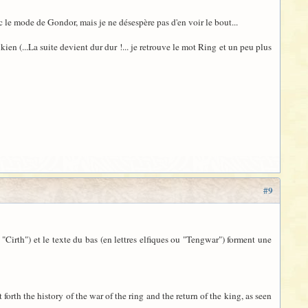
ec le mode de Gondor, mais je ne désespère pas d'en voir le bout...
n (...La suite devient dur dur !... je retrouve le mot Ring et un peu plus
#9
"Cirth") et le texte du bas (en lettres elfiques ou "Tengwar") forment une
forth the history of the war of the ring and the return of the king, as seen