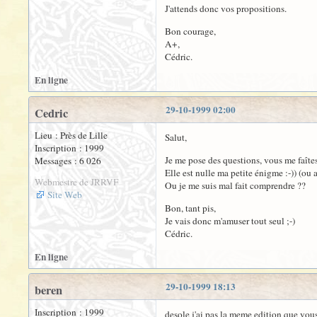
J'attends donc vos propositions.
Bon courage,
A+,
Cédric.
En ligne
29-10-1999 02:00
Cedric
Lieu : Près de Lille
Salut,
Inscription : 1999
Je me pose des questions, vous me faîtes
Messages : 6 026
Elle est nulle ma petite énigme :-)) (ou a
Webmestre de JRRVF
Ou je me suis mal fait comprendre ??
Site Web
Bon, tant pis,
Je vais donc m'amuser tout seul ;-)
Cédric.
En ligne
29-10-1999 18:13
beren
Inscription : 1999
desole j'ai pas la meme edition que vous