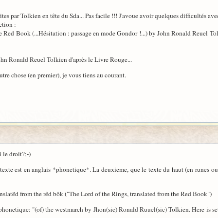
ites par Tolkien en tête du Sda... Pas facile !!! J'avoue avoir quelques difficultés av
ction :
 Red Book (...Hésitation : passage en mode Gondor !...) by John Ronald Reuel Tolkie
ohn Ronald Reuel Tolkien d'après le Livre Rouge...
utre chose (en premier), je vous tiens au courant.
 le droit?;-)
 texte est en anglais *phonetique*. La deuxieme, que le texte du haut (en runes ou 
anslatëd from the rêd bôk ("The Lord of the Rings, translated from the Red Book")
a phonetique: "(of) the westmarch by Jhon(sic) Ronald Ruuel(sic) Tolkien. Here is set 