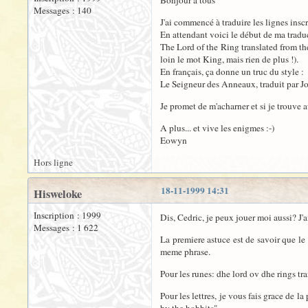
Bonjour à tous
Messages : 140
J'ai commencé à traduire les lignes inscr
En attendant voici le début de ma tradu
The Lord of the Ring translated from the
loin le mot King, mais rien de plus !).
En français, ça donne un truc du style :
Le Seigneur des Anneaux, traduit par J
Je promet de m'acharner et si je trouve a
A plus... et vive les enigmes :-)
Eowyn
Hors ligne
18-11-1999 14:31
Hisweloke
Inscription : 1999
Dis, Cedric, je peux jouer moi aussi? J'ai
Messages : 1 622
La premiere astuce est de savoir que le
meme phrase.
Pour les runes: dhe lord ov dhe rings tr
Pour les lettres, je vous fais grace de l