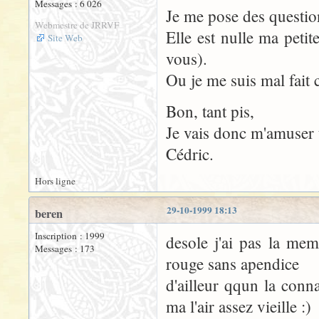
Messages : 6 026
Je me pose des question
Webmestre de JRRVF
Elle est nulle ma petit
Site Web
vous).
Ou je me suis mal fait
Bon, tant pis,
Je vais donc m'amuser t
Cédric.
Hors ligne
29-10-1999 18:13
beren
Inscription : 1999
desole j'ai pas la mem
Messages : 173
rouge sans apendice
d'ailleur qqun la conna
ma l'air assez vieille :)