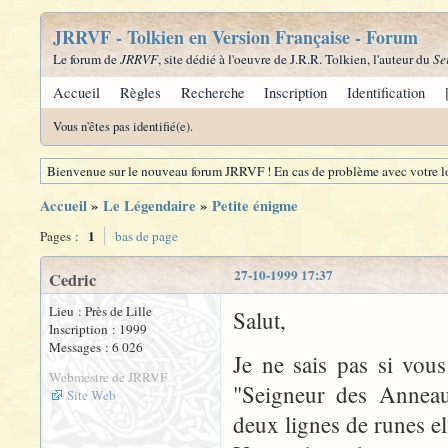
JRRVF - Tolkien en Version Française - Forum
Le forum de
JRRVF
, site dédié à l'oeuvre de J.R.R. Tolkien, l'auteur du
Se
Accueil
Règles
Recherche
Inscription
Identification
Vous n'êtes pas identifié(e).
Bienvenue sur le nouveau forum JRRVF ! En cas de problème avec votre lo
Accueil
»
Le Légendaire
»
Petite énigme
1
Pages :
bas de page
27-10-1999 17:37
Cedric
Lieu : Près de Lille
Salut,
Inscription : 1999
Messages : 6 026
Je ne sais pas si vou
Webmestre de JRRVF
"Seigneur des Anneaux
Site Web
deux lignes de runes el