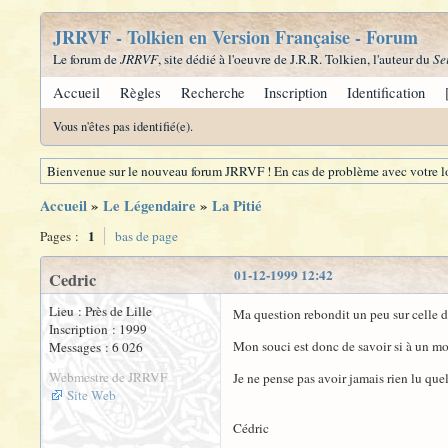
JRRVF - Tolkien en Version Française - Forum
Le forum de
JRRVF
, site dédié à l'oeuvre de J.R.R. Tolkien, l'auteur du
Se
Accueil
Règles
Recherche
Inscription
Identification
Vous n'êtes pas identifié(e).
Bienvenue sur le nouveau forum JRRVF ! En cas de problème avec votre lo
Accueil
»
Le Légendaire
»
La Pitié
1
Pages :
bas de page
01-12-1999 12:42
Cedric
Lieu : Près de Lille
Ma question rebondit un peu sur celle d
Inscription : 1999
Mon souci est donc de savoir si à un mo
Messages : 6 026
Webmestre de JRRVF
Je ne pense pas avoir jamais rien lu que
Site Web
Cédric