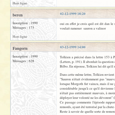
Hors ligne
02-12-1999 18:20
beren
Inscription : 1999
oui en effet je crois quil est dit dan 
Messages : 173
voulait ramener sauron a valinor
Hors ligne
03-12-1999 14:00
Fangorn
Inscription : 1999
Tolkien a précisé dans la lettre 153 à 
Messages : 628
(Letters, p. 191). Il abordait la questi
Bilbo. En réponse, Tolkien lui dit qu'il 
Dans cette même lettre, Tolkien revient 
"Sauron n'était évidemment pas "mauvais"
lorsque Morgoth fut vaincu, mais il ne 
considérable jusqu'à ce qu'il devienne 
n'était pas entièrement mauvais, à moin
déployer leur volonté ne les dévorent" (L
Ce passage commente l'épisode rapporté
remords, ayant été terrorisé par la chut
Reste à savoir de quelle sorte de remord