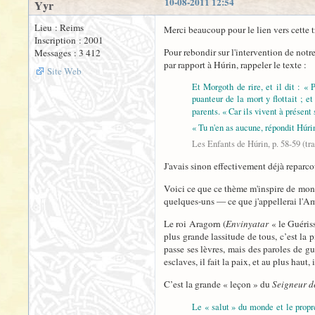
10-08-2011 12:54
Yyr
Lieu : Reims
Merci beaucoup pour le lien vers cette t
Inscription : 2001
Pour rebondir sur l'intervention de notre
Messages : 3 412
par rapport à Húrin, rappeler le texte :
Site Web
Et Morgoth de rire, et il dit : «
puanteur de la mort y flottait ; 
parents. « Car ils vivent à présent
« Tu n'en as aucune, répondit Húrin
Les Enfants de Húrin, p. 58-59 (tr
J'avais sinon effectivement déjà reparco
Voici ce que ce thème m'inspire de mon c
quelques-uns — ce que j'appellerai l'A
Le roi Aragorn (
Envinyatar
« le Guériss
plus grande lassitude de tous, c’est la
passe ses lèvres, mais des paroles de g
esclaves, il fait la paix, et au plus hau
C’est la grande « leçon » du
Seigneur d
Le « salut » du monde et le propr