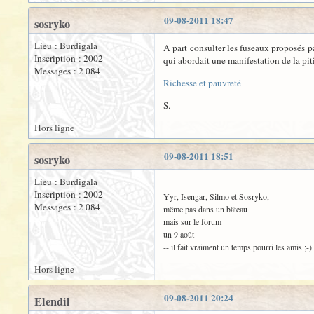
09-08-2011 18:47
sosryko
Lieu : Burdigala
A part consulter les fuseaux proposés pa
Inscription : 2002
qui abordait une manifestation de la pit
Messages : 2 084
Richesse et pauvreté
S.
Hors ligne
09-08-2011 18:51
sosryko
Lieu : Burdigala
Inscription : 2002
Yyr, Isengar, Silmo et Sosryko,
Messages : 2 084
même pas dans un bâteau
mais sur le forum
un 9 août
-- il fait vraiment un temps pourri les amis ;-)
Hors ligne
09-08-2011 20:24
Elendil