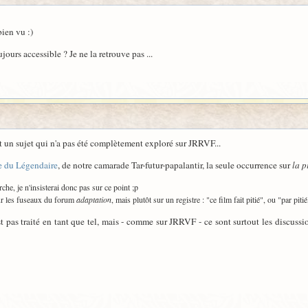
bien vu :)
jours accessible ? Je ne la retrouve pas ...
st un sujet qui n'a pas été complètement exploré sur JRRVF...
e du Légendaire
, de notre camarade Tar-futur-papalantir, la seule occurrence sur
la p
he, je n'insisterai donc pas sur ce point ;p
ur les fuseaux du forum
adaptation
, mais plutôt sur un registre : "ce film fait pitié", ou "par pit
est pas traité en tant que tel, mais - comme sur JRRVF - ce sont surtout les discuss