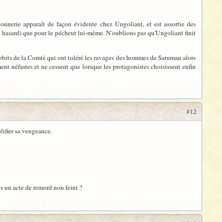
tonnerie apparaît de façon évidente chez Ungoliant, et est assortie des
un hasard) que pour le pécheur lui-même. N'oublions pas qu'Ungoliant finit
obbits de la Comté qui ont toléré les ravages des hommes de Saruman alors
ment néfastes et ne cessent que lorsque les protagonistes choisissent enfin
#12
lifier sa vengeance.
ns un acte de remord non feint ?