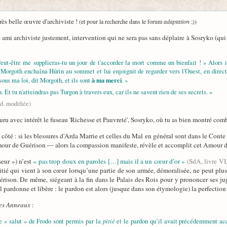
rès belle œuvre d'archiviste !
(et pour la recherche dans le forum
adaptation
;))
 ami archiviste justement, intervention qui ne sera pas sans déplaire à Sosryko (qui s
 Peut-être me supplieras-tu un jour de t'accorder la mort comme un bienfait ! » Alors
et Morgoth enchaîna Húrin au sommet et lui enjoignit de regarder vers l'Ouest, en direct
à ma merci
 sous ma loi, dit Morgoth, et ils sont
. »
. Et tu n'atteindras pas Turgon à travers eux, car ils ne savent rien de ses secrets. »
ad. modifiée)
uru avec intérêt le fuseau 'Richesse et Pauvreté', Sosryko, où tu as bien montré comb
ôté : si les blessures d'Arda Marrie et celles du Mal en général sont dans le Conte d
mour de Guérison — alors la compassion manifeste, révèle et accomplit cet Amour 
eur ») n’est
« pas trop doux en paroles […] mais il a un cœur d’or »
(SdA, livre VI,
 pitié qui vient à son cœur lorsqu’une partie de son armée, démoralisée, ne peut pl
uérison. De même, siégeant à la fin dans le Palais des Rois pour y prononcer ses 
t, il pardonne et libère : le pardon est alors (jusque dans son étymologie) la perfecti
es Anneaux
:
pitié
e « salut » de Frodo sont permis par la
et le pardon qu’il avait précédemment acc