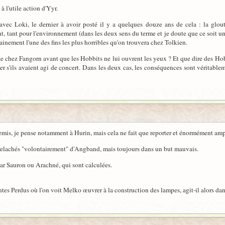
à l'utile action d'Yyr.
avec Loki, le dernier à avoir posté il y a quelques douze ans de cela : la glou
nt, tant pour l'environnement (dans les deux sens du terme et je doute que ce soit 
tainement l'une des fins les plus horribles qu'on trouvera chez Tolkien.
ente chez Fangorn avant que les Hobbits ne lui ouvrent les yeux ? Et que dire des H
ser s'ils avaient agi de concert. Dans les deux cas, les conséquences sont véritable
mis, je pense notamment à Hurin, mais cela ne fait que reporter et énormément amp
 relachés "volontairement" d'Angband, mais toujours dans un but mauvais.
ar Sauron ou Arachné, qui sont calculées.
ontes Perdus où l'on voit Melko œuvrer à la construction des lampes, agit-il alors da