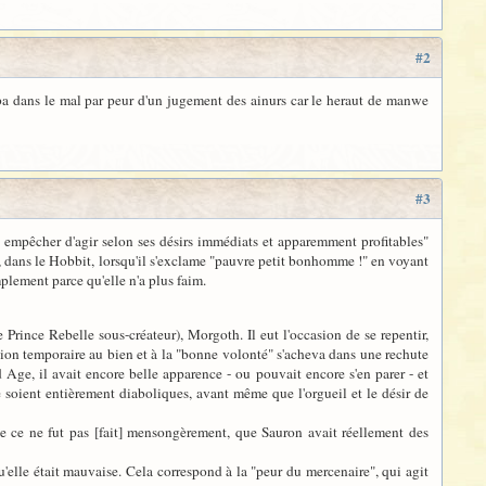
#2
omba dans le mal par peur d'un jugement des ainurs car le heraut de manwe
#3
it empêcher d'agir selon ses désirs immédiats et apparemment profitables"
am, dans le Hobbit, lorsqu'il s'exclame "pauvre petit bonhomme !" en voyant
mplement parce qu'elle n'a plus faim.
 Prince Rebelle sous-créateur), Morgoth. Il eut l'occasion de se repentir,
rsion temporaire au bien et à la "bonne volonté" s'acheva dans une rechute
Age, il avait encore belle apparence - ou pouvait encore s'en parer - et
e soient entièrement diaboliques, avant même que l'orgueil et le désir de
ue ce ne fut pas [fait] mensongèrement, que Sauron avait réellement des
u'elle était mauvaise. Cela correspond à la "peur du mercenaire", qui agit