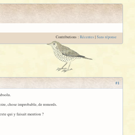
Contributions :
Récentes
|
Sans réponse
#1
absolu.
oire, chose improbable, de remords.
exte qui y faisait mention ?