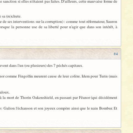
sanction si elles n'étaient pas faites. D'ailleurs, cette mauvaise forme de
 sa (re)chute.
une de ses interventions sur la corruption) : comme tout réformateur, Sauron
orsque la personne use de sa liberté pour n'agir que dans son intérêt, à
#4
ouvent dans l'un (ou plusieurs) des 7 péchés capitaux.
Fëanor comme Fingolfin meurent cause de leur colère. Idem pour Turin (mais
jaloux.
 à la mort de Thorin Oakenshield, en passant par Fëanor (qui décidément
ilbo: Galion l'échanson et son joyeux compère ainsi que le nain Bombur. Et