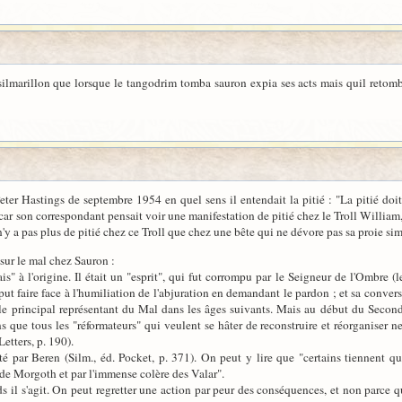
le silmarillon que lorsque le tangodrim tomba sauron expia ses acts mais quil ret
Peter Hastings de septembre 1954 en quel sens il entendait la pitié : "La pitié do
on car son correspondant pensait voir une manifestation de pitié chez le Troll Willi
n'y a pas plus de pitié chez ce Troll que chez une bête qui ne dévore pas sa proie si
sur le mal chez Sauron :
 à l'origine. Il était un "esprit", qui fut corrompu par le Seigneur de l'Ombre (le
put faire face à l'humiliation de l'abjuration en demandant le pardon ; et sa conve
le principal représentant du Mal dans les âges suivants. Mais au début du Second 
s que tous les "réformateurs" qui veulent se hâter de reconstruire et réorganiser n
etters, p. 190).
 par Beren (Silm., éd. Pocket, p. 371). On peut y lire que "certains tiennent q
e de Morgoth et par l'immense colère des Valar".
s il s'agit. On peut regretter une action par peur des conséquences, et non parce q