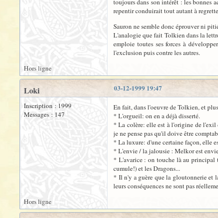
toujours dans son intérêt : les bonnes a
repentir conduirait tout autant à regret
Sauron ne semble donc éprouver ni pitié, 
L'analogie que fait Tolkien dans la lett
emploie toutes ses forces à développer
l'exclusion puis contre les autres.
Hors ligne
03-12-1999 19:47
Loki
Inscription : 1999
En fait, dans l'oeuvre de Tolkien, et pl
Messages : 147
* L'orgueil: on en a déjà disserté.
* La colère: elle est à l'origine de l'
je ne pense pas qu'il doive être comptabi
* La luxure: d'une certaine façon, elle e
* L'envie / la jalousie : Melkor est envi
* L'avarice : on touche là au principa
cumule!) et les Dragons...
* Il n'y a guère que la gloutonnerie et 
leurs conséquences ne sont pas réellem
Hors ligne