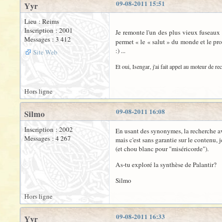
09-08-2011 15:51
Yyr
Lieu : Reims
Inscription : 2001
Je remonte l'un des plus vieux fuseaux
Messages : 3 412
permet « le « salut » du monde et le pr
:) ...
Site Web
Et oui, Isengar, j'ai fait appel au moteur de re
Hors ligne
09-08-2011 16:08
Silmo
Inscription : 2002
En usant des synonymes, la recherche av
Messages : 4 267
mais c'est sans garantie sur le contenu, 
(et chou blanc pour "miséricorde").
As-tu exploré la synthèse de Palantir?
Silmo
Hors ligne
09-08-2011 16:33
Yyr