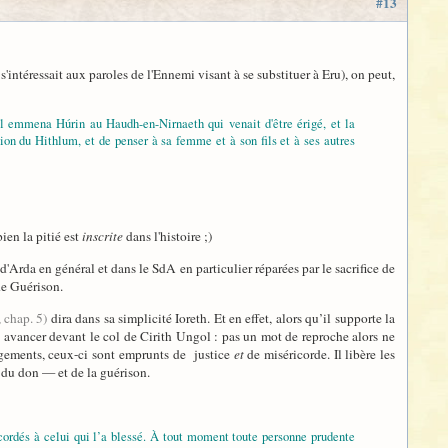
#13
'intéressait aux paroles de l'Ennemi visant à se substituer à Eru), on peut,
 il emmena Húrin au Haudh-en-Nirnaeth qui venait d'être érigé, et la
ion du Hithlum, et de penser à sa femme et à son fils et à ses autres
ien la pitié est
inscrite
dans l'histoire ;)
'Arda en général et dans le SdA en particulier réparées par le sacrifice de
de Guérison.
 chap. 5)
dira dans sa simplicité Ioreth. Et en effet, alors qu’il supporte la
us avancer devant le col de Cirith Ungol : pas un mot de reproche alors ne
jugements, ceux-ci sont emprunts de justice
et
de miséricorde. Il libère les
on du don — et de la guérison.
ordés à celui qui l’a blessé. À tout moment toute personne prudente