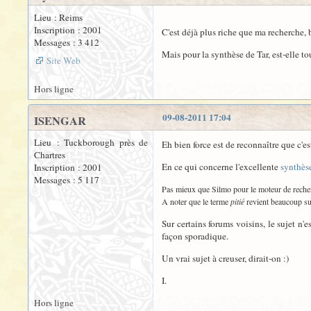
Lieu : Reims
Inscription : 2001
C'est déjà plus riche que ma recherche, 
Messages : 3 412
Mais pour la synthèse de Tar, est-elle tou
Site Web
Hors ligne
09-08-2011 17:04
ISENGAR
Lieu : Tuckborough près de
Eh bien force est de reconnaître que c'e
Chartres
En ce qui concerne l'excellente
synthès
Inscription : 2001
Messages : 5 117
Pas mieux que Silmo pour le moteur de recherc
A noter que le terme
pitié
revient beaucoup s
Sur certains forums voisins, le sujet n'
façon sporadique.
Un vrai sujet à creuser, dirait-on :)
I.
Hors ligne