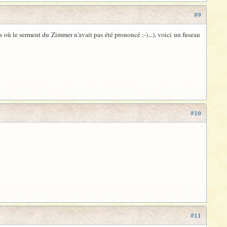
#9
s où le serment du Zimmer n'avait pas été prononcé ;-)...), voici un fuseau
#10
#11