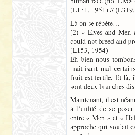
human race (not Elves
(L131, 1951) // (L319
Là on se répète…
(2) « Elves and Men a
could not breed and pro
(L153, 1954)
Eh bien nous tombons 
maîtrisant mal certain
fruit est fertile. Et l
sont deux branches dis
Maintenant, il est néa
à l’utilité de se pose
entre « Men » et « Hal
approche qui voulait c