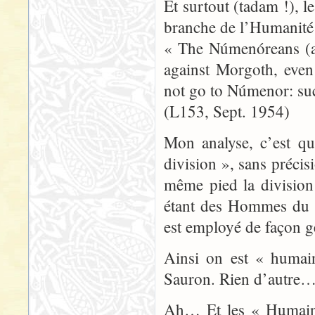
Et surtout (tadam !), 
branche de l’Humanité 
« The Númenóreans (an
against Morgoth, even
not go to Númenor: suc
(L153, Sept. 1954)
Mon analyse, c’est q
division », sans précis
même pied la division
étant des Hommes du C
est employé de façon g
Ainsi on est « humai
Sauron. Rien d’autre
Ah… Et les « Humains