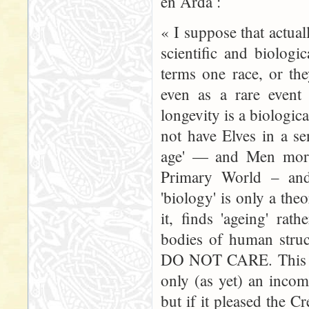
en Arda :
« I suppose that actuall
scientific and biolog
terms one race, or th
even as a rare event
longevity is a biologica
not have Elves in a se
age' — and Men morta
Primary World – and 
'biology' is only a the
it, finds 'ageing' rat
bodies of human s
DO NOT CARE. This is 
only (as yet) an incom
but if it pleased the C