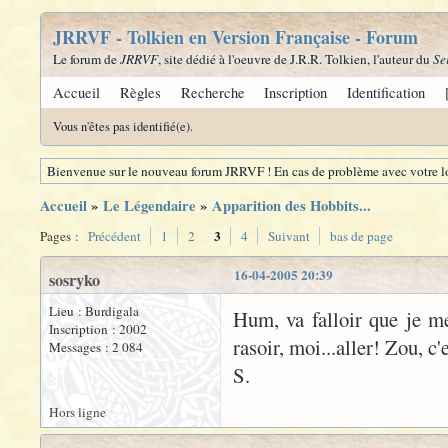
JRRVF - Tolkien en Version Française - Forum
Le forum de
JRRVF
, site dédié à l'oeuvre de J.R.R. Tolkien, l'auteur du
Se
Accueil
Règles
Recherche
Inscription
Identification
Vous n'êtes pas identifié(e).
Bienvenue sur le nouveau forum JRRVF ! En cas de problème avec votre lo
Accueil
»
Le Légendaire
»
Apparition des Hobbits...
3
Pages :
Précédent
1
2
4
Suivant
bas de page
16-04-2005 20:39
sosryko
Lieu : Burdigala
Hum, va falloir que je me
Inscription : 2002
rasoir, moi...aller! Zou, c'e
Messages : 2 084
S.
Hors ligne