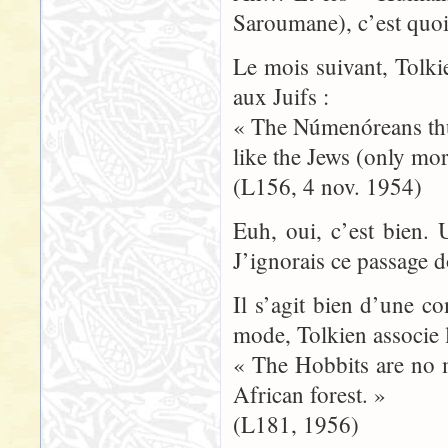
Saroumane), c’est quoi 
Le mois suivant, Tolk
aux Juifs :
« The Númenóreans thu
like the Jews (only mor
(L156, 4 nov. 1954)
Euh, oui, c’est bien
J’ignorais ce passage do
Il s’agit bien d’une c
mode, Tolkien associe l
« The Hobbits are no m
African forest. »
(L181, 1956)