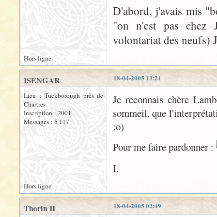
D'abord, j'avais mis "b
"on n'est pas chez 
volontariat des neufs) 
Hors ligne
18-04-2005 13:21
ISENGAR
Lieu : Tuckborough près de
Je reconnais chère Lambe
Chartres
sommeil, que l'interprétati
Inscription : 2001
Messages : 5 117
;o)
Pour me faire pardonner :
I.
Hors ligne
18-04-2005 02:49
Thorin II