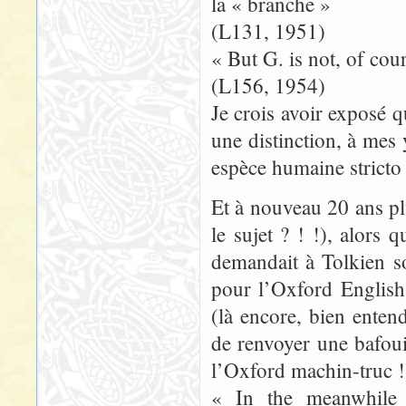
la « branche »
(L131, 1951)
« But G. is not, of co
(L156, 1954)
Je crois avoir exposé q
une distinction, à mes
espèce humaine stricto
Et à nouveau 20 ans plu
le sujet ? ! !), alors 
demandait à Tolkien s
pour l’Oxford English 
(là encore, bien entend
de renvoyer une bafouil
l’Oxford machin-truc !
« In the meanwhile 