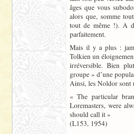
âges que vous subodor
alors que, somme tout
tout de même !). A dé
parfaitement.
Mais il y a plus : ja
Tolkien un éloignement
irréversible. Bien p
groupe » d’une populat
Ainsi, les Noldor sont 
« The particular bra
Loremasters, were alw
should call it »
(L153, 1954)