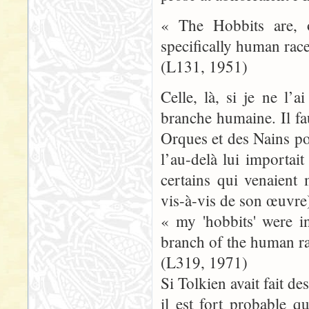
« The Hobbits are, 
specifically human rac
(L131, 1951)
Celle, là, si je ne l’
branche humaine. Il fa
Orques et des Nains po
l’au-delà lui importait
certains qui venaient
vis-à-vis de son œuvre
« my 'hobbits' were i
branch of the human ra
(L319, 1971)
Si Tolkien avait fait de
il est fort probable 