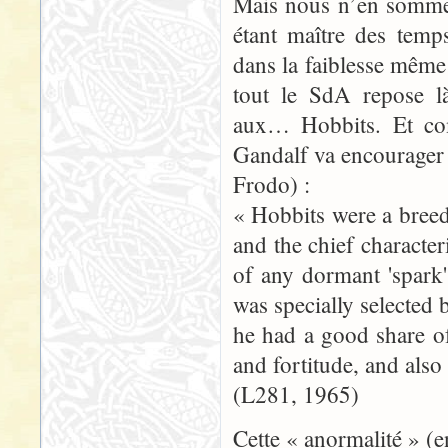
Mais nous n’en sommes
étant maître des temp
dans la faiblesse même
tout le SdA repose là
aux… Hobbits. Et com
Gandalf va encourager 
Frodo) :
« Hobbits were a breed
and the chief character
of any dormant 'spark'
was specially selected 
he had a good share of
and fortitude, and also
(L281, 1965)
Cette « anormalité » (e