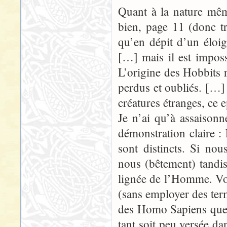
Quant à la nature mêm
bien, page 11 (donc tr
qu’en dépit d’un éloi
[…] mais il est imposs
L’origine des Hobbits 
perdus et oubliés. […]
créatures étranges, ce 
Je n’ai qu’à assaison
démonstration claire 
sont distincts. Si no
nous (bêtement) tandi
lignée de l’Homme. Vou
(sans employer des term
des Homo Sapiens quelq
tant soit peu versée d