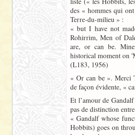
liste (« les Hobbits,
des « hommes qui ont é
Terre-du-milieu » :
« but I have not made
Rohirrim, Men of Dale
are, or can be. Mine
historical moment on 'M
(L183, 1956)
« Or can be ». Merci 
de façon évidente, « c
Et l’amour de Gandalf 
pas de distinction entr
« Gandalf whose funct
Hobbits) goes on throug