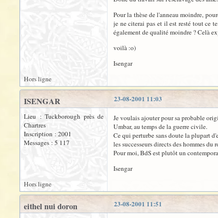
Pour la thèse de l'anneau moindre, pou
je ne citerai pas et il est resté tout ce
également de qualité moindre ? Celà expl
voilà :o)
Isengar
Hors ligne
23-08-2001 11:03
ISENGAR
Lieu : Tuckborough près de
Je voulais ajouter pour sa probable ori
Chartres
Umbar, au temps de la guerre civile.
Inscription : 2001
Ce qui perturbe sans doute la plupart d
Messages : 5 117
les successeurs directs des hommes du ro
Pour moi, BdS est plutôt un contempora
Isengar
Hors ligne
23-08-2001 11:51
eithel nui doron