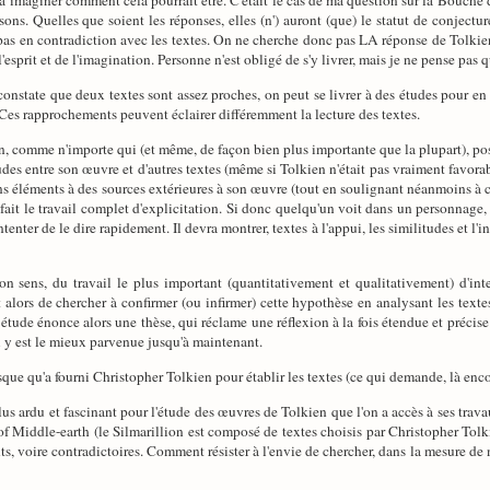
t à imaginer comment cela pourrait être. C'était le cas de ma question sur la Bouche
isons. Quelles que soient les réponses, elles (n') auront (que) le statut de conject
t pas en contradiction avec les textes. On ne cherche donc pas LA réponse de Tolkien 
sprit et de l'imagination. Personne n'est obligé de s'y livrer, mais je ne pense pas qu
onstate que deux textes sont assez proches, on peut se livrer à des études pour en 
). Ces rapprochements peuvent éclairer différemment la lecture des textes.
en, comme n'importe qui (et même, de façon bien plus importante que la plupart), poss
tudes entre son œuvre et d'autres textes (même si Tolkien n'était pas vraiment favora
ns éléments à des sources extérieures à son œuvre (tout en soulignant néanmoins à c
t fait le travail complet d'explicitation. Si donc quelqu'un voit dans un personnag
tenter de le dire rapidement. Il devra montrer, textes à l'appui, les similitudes et l'i
mon sens, du travail le plus important (quantitativement et qualitativement) d'int
 alors de chercher à confirmer (ou infirmer) cette hypothèse en analysant les textes
étude énonce alors une thèse, qui réclame une réflexion à la fois étendue et précis
 y est le mieux parvenue jusqu'à maintenant.
que qu'a fourni Christopher Tolkien pour établir les textes (ce qui demande, là encore
plus ardu et fascinant pour l'étude des œuvres de Tolkien que l'on a accès à ses trav
 of Middle-earth (le Silmarillion est composé de textes choisis par Christopher Tol
nts, voire contradictoires. Comment résister à l'envie de chercher, dans la mesure de