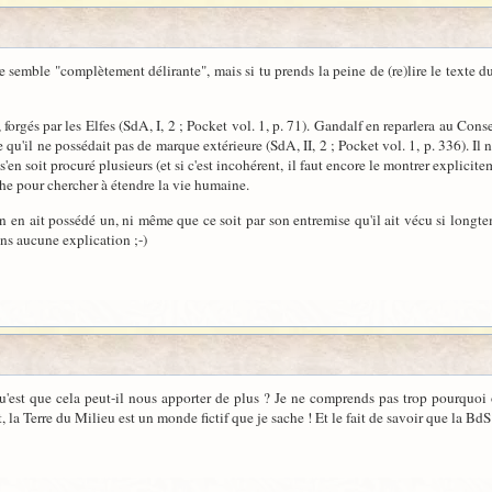
 semble "complètement délirante", mais si tu prends la peine de (re)lire le texte d
forgés par les Elfes (SdA, I, 2 ; Pocket vol. 1, p. 71). Gandalf en reparlera au Con
u'il ne possédait pas de marque extérieure (SdA, II, 2 ; Pocket vol. 1, p. 336). Il
s'en soit procuré plusieurs (et si c'est incohérent, il faut encore le montrer explici
he pour chercher à étendre la vie humaine.
 en ait possédé un, ni même que ce soit par son entremise qu'il ait vécu si long
ns aucune explication ;-)
'est que cela peut-il nous apporter de plus ? Je ne comprends pas trop pourquoi on
la Terre du Milieu est un monde fictif que je sache ! Et le fait de savoir que la Bd