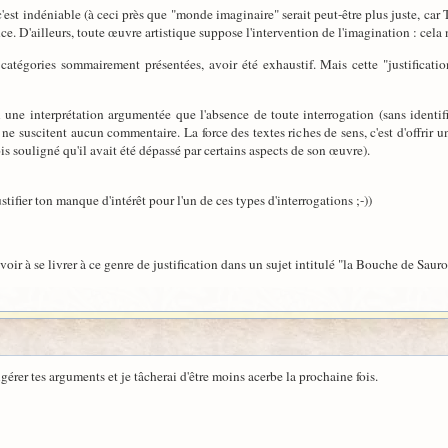
c'est indéniable (à ceci près que "monde imaginaire" serait peut-être plus juste, ca
. D'ailleurs, toute œuvre artistique suppose l'intervention de l'imagination : cela n
atégories sommairement présentées, avoir été exhaustif. Mais cette "justification
 une interprétation argumentée que l'absence de toute interrogation (sans identif
 ne suscitent aucun commentaire. La force des textes riches de sens, c'est d'offrir u
is souligné qu'il avait été dépassé par certains aspects de son œuvre).
ustifier ton manque d'intérêt pour l'un de ces types d'interrogations ;-))
oir à se livrer à ce genre de justification dans un sujet intitulé "la Bouche de Sauron"
gérer tes arguments et je tâcherai d'être moins acerbe la prochaine fois.