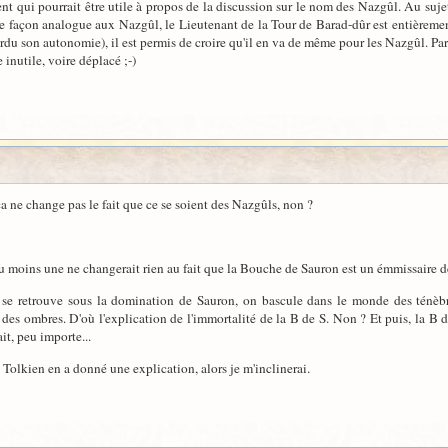
 qui pourrait être utile à propos de la discussion sur le nom des Nazgûl. Au suje
 De façon analogue aux Nazgûl, le Lieutenant de la Tour de Barad-dûr est entièremen
rdu son autonomie), il est permis de croire qu'il en va de même pour les Nazgûl. Pa
 inutile, voire déplacé ;-)
a ne change pas le fait que ce se soient des Nazgûls, non ?
 au moins une ne changerait rien au fait que la Bouche de Sauron est un émmissaire 
'on se retrouve sous la domination de Sauron, on bascule dans le monde des tén
e des ombres. D'où l'explication de l'immortalité de la B de S. Non ? Et puis, la B
it, peu importe...
i Tolkien en a donné une explication, alors je m'inclinerai.