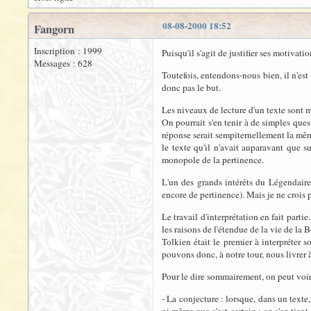
08-08-2000 18:52
Fangorn
Inscription : 1999
Puisqu'il s'agit de justifier ses motivati
Messages : 628
Toutefois, entendons-nous bien, il n'est 
donc pas le but.
Les niveaux de lecture d'un texte sont m
On pourrait s'en tenir à de simples quest
réponse serait sempiternellement la même 
le texte qu'il n'avait auparavant que s
monopole de la pertinence.
L'un des grands intérêts du Légendaire
encore de pertinence). Mais je ne crois 
Le travail d'interprétation en fait parti
les raisons de l'étendue de la vie de la
Tolkien était le premier à interpréter 
pouvons donc, à notre tour, nous livrer à 
Pour le dire sommairement, on peut voir 
- La conjecture : lorsque, dans un texte,