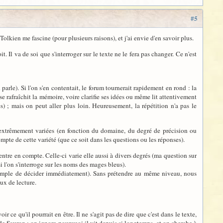
#5
 Tolkien me fascine (pour plusieurs raisons), et j'ai envie d'en savoir plus.
 Il va de soi que s'interroger sur le texte ne le fera pas changer. Ce n'est
 parle). Si l'on s'en contentait, le forum tournerait rapidement en rond : la
 se rafraîchit la mémoire, voire clarifie ses idées ou même lit attentivement
s) ; mais on peut aller plus loin. Heureusement, la répétition n'a pas le
s extrêmement variées (en fonction du domaine, du degré de précision ou
mpte de cette variété (que ce soit dans les questions ou les réponses).
n entre en compte. Celle-ci varie elle aussi à divers degrés (ma question sur
i l'on s'interroge sur les noms des mages bleus).
si simple de décider immédiatement). Sans prétendre au même niveau, nous
aux de lecture.
 ce qu'il pourrait en être. Il ne s'agit pas de dire que c'est dans le texte,