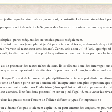
ons, je dirais que la principale est, avant tout, la curiosité. Le Légendaire élaboré par
pas question ici de réécrire le Seigneur des Anneaux ni toute autre œuvre que ce soit.
ultiples ; par conséquent, les statuts des questions également.
ions informatives (exemple : si je n'ai pas lu tel ou tel texte, je demande de quoi il
: "va voir tel texte, c'est écrit dedans". Certes, cela a son utilité (celui qui répond
urvolé, tandis que celui qui a posé la question obtient des pistes pour ses lecture
 est de présenter des textes riches de sens. Ils soulèvent donc des interrogation
pas que beaucoup soient insignifiantes. En parcourant ce forum, tu as dû te rendre co
e. Dès que l'on sort de la pure et simple répétition du texte, une part d'interprétatio
 Bouche de Sauron porte sur un domaine où l'interprétation sera plus importante que s
son œuvre, voire reste dans l'indécision (alors qu'il lui aurait été apparemment 
cet exercice. Il ne faut donc pas tout lire sur un pied d'égalité, mais varier les nive
dans les questions sur l'œuvre de Tolkien différents types d'interprétation :
 un élément n'est pas totalement explicite, on peut émettre des conjectures pour savoir