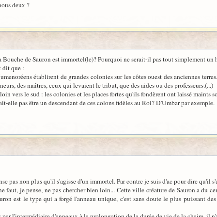
 nous deux ?
ue la Bouche de Sauron est immortel(le)? Pourquoi ne serait-il pas tout simplement 
 dit que :
umenoréens établirent de grandes colonies sur les côtes ouest des anciennes terres.(
eurs, des maîtres, ceux qui levaient le tribut, que des aides ou des professeurs.(...)
in vers le sud : les colonies et les places fortes qu'ils fondèrent ont laissé maints
it-elle pas être un descendant de ces colons fidèles au Roi? D'Umbar par exemple.
se pas non plus qu'il s'agisse d'un immortel. Par contre je suis d'ac pour dire qu'il 
ne faut, je pense, ne pas chercher bien loin... Cette ville créature de Sauron a du c
uron est le type qui a forgé l'anneau unique, c'est sans doute le plus puissant des
par l'intermédiaire d'anneaux à la prolongation de la durée de vie de la chaire, il n'