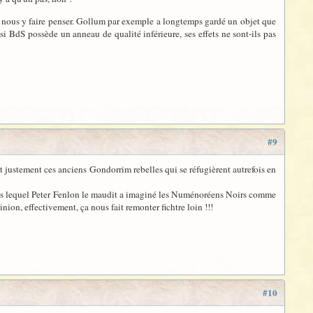
t nous y faire penser. Gollum par exemple a longtemps gardé un objet que
is si BdS possède un anneau de qualité inférieure, ses effets ne sont-ils pas
#9
t justement ces anciens Gondorrim rebelles qui se réfugièrent autrefois en
dans lequel Peter Fenlon le maudit a imaginé les Numénoréens Noirs comme
ion, effectivement, ça nous fait remonter fichtre loin !!!
#10