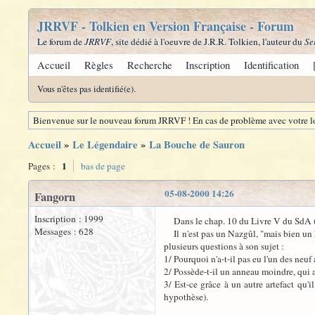
JRRVF - Tolkien en Version Française - Forum
Le forum de
JRRVF
, site dédié à l'oeuvre de J.R.R. Tolkien, l'auteur du
Se
Accueil
Règles
Recherche
Inscription
Identification
Vous n'êtes pas identifié(e).
Bienvenue sur le nouveau forum JRRVF ! En cas de problème avec votre lo
Accueil
»
Le Légendaire
»
La Bouche de Sauron
1
Pages :
bas de page
05-08-2000 14:26
Fangorn
Inscription : 1999
Dans le chap. 10 du Livre V du SdA (Poc
Messages : 628
Il n'est pas un Nazgûl, "mais bien un h
plusieurs questions à son sujet :
1/ Pourquoi n'a-t-il pas eu l'un des neuf
2/ Possède-t-il un anneau moindre, qui 
3/ Est-ce grâce à un autre artefact qu
hypothèse).