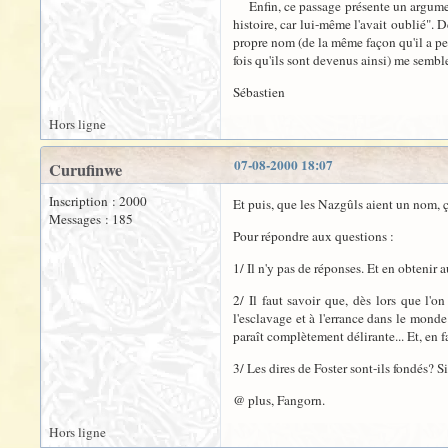
Enfin, ce passage présente un argument
histoire, car lui-même l'avait oublié".
propre nom (de la même façon qu'il a pe
fois qu'ils sont devenus ainsi) me semble
Sébastien
Hors ligne
07-08-2000 18:07
Curufinwe
Inscription : 2000
Et puis, que les Nazgûls aient un nom, ç
Messages : 185
Pour répondre aux questions :
1/ Il n'y pas de réponses. Et en obtenir
2/ Il faut savoir que, dès lors que l
l'esclavage et à l'errance dans le mond
paraît complètement délirante... Et, en fa
3/ Les dires de Foster sont-ils fondés? S
@ plus, Fangorn.
Hors ligne