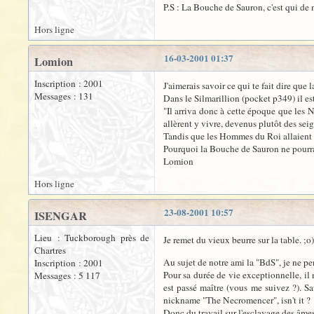
P.S : La Bouche de Sauron, c'est qui de
Hors ligne
16-03-2001 01:37
Lomion
Inscription : 2001
J'aimerais savoir ce qui te fait dire q
Messages : 131
Dans le Silmarillion (pocket p349) il est
"Il arriva donc à cette époque que les N
allèrent y vivre, devenus plutôt des seign
Tandis que les Hommes du Roi allaient lo
Pourquoi la Bouche de Sauron ne pourra
Lomion
Hors ligne
23-08-2001 10:57
ISENGAR
Lieu : Tuckborough près de
Je remet du vieux beurre sur la table. ;o)
Chartres
Au sujet de notre ami la "BdS", je ne pen
Inscription : 2001
Pour sa durée de vie exceptionnelle, il 
Messages : 5 117
est passé maître (vous me suivez ?). Sa
nickname "The Necromencer", isn't it ?
Donc du travail sur l'esclavage des âmes 