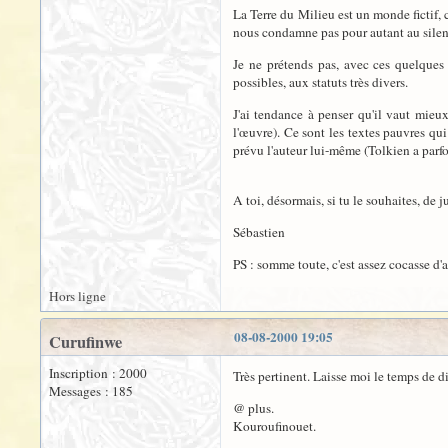
La Terre du Milieu est un monde fictif, 
nous condamne pas pour autant au silence
Je ne prétends pas, avec ces quelques c
possibles, aux statuts très divers.
J'ai tendance à penser qu'il vaut mieux
l'œuvre). Ce sont les textes pauvres qui
prévu l'auteur lui-même (Tolkien a parfo
A toi, désormais, si tu le souhaites, de j
Sébastien
PS : somme toute, c'est assez cocasse d'av
Hors ligne
08-08-2000 19:05
Curufinwe
Inscription : 2000
Très pertinent. Laisse moi le temps de di
Messages : 185
@ plus.
Kouroufinouet.