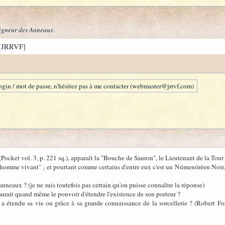
igneur des Anneaux
.
[JRRVF]
gin / mot de passe, n'hésitez pas à me contacter (webmaster@jrrvf.com)
ket vol. 3, p. 221 sq.), apparaît la "Bouche de Sauron", le Lieutenant de la Tour
omme vivant" ; et pourtant comme certains d'entre eux c'est un Númenóréen Noir. Ce
 anneaux ? (je ne suis toutefois pas certain qu'on puisse connaître la réponse)
aurait quand même le pouvoir d'étendre l'existence de son porteur ?
'il a étendu sa vie ou grâce à sa grande connaissance de la sorcellerie ? (Robert