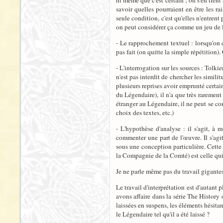
ni même que c'est certain ; on s'en tien
savoir quelles pourraient en être les ra
seule condition, c'est qu'elles n'entren
on peut considérer ça comme un jeu de l'e
- Le rapprochement textuel : lorsqu'on c
pas fait (on quitte la simple répétition
- L'interrogation sur les sources : Tolki
n'est pas interdit de chercher les simili
plusieurs reprises avoir emprunté certai
du Légendaire), il n'a que très raremen
étranger au Légendaire, il ne peut se con
choix des textes, etc.)
- L'hypothèse d'analyse : il s'agit, à 
commenter une part de l'œuvre. Il s'agit
sous une conception particulière. Cette 
la Compagnie de la Comté) est celle qui
Je ne parle même pas du travail gigantes
Le travail d'interprétation est d'autant 
avons affaire dans la série The History
laissées en suspens, les éléments hésita
le Légendaire tel qu'il a été laissé ?