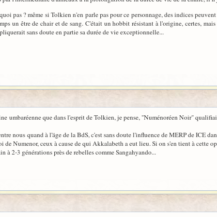
rquoi pas ? même si Tolkien n'en parle pas pour ce personnage, des indices peuven
 temps un être de chair et de sang. C'était un hobbit résistant à l'origine, certes, ma
iquerait sans doute en partie sa durée de vie exceptionnelle...
gine umbaréenne que dans l'esprit de Tolkien, je pense, "Numénoréen Noir" qualifiai
'entre nous quand à l'äge de la BdS, c'est sans doute l'influence de MERP de ICE 
i de Numenor, ceux à cause de qui Akkalabeth a eut lieu. Si on s'en tient à cette opin
in à 2-3 générations près de rebelles comme Sangahyando...