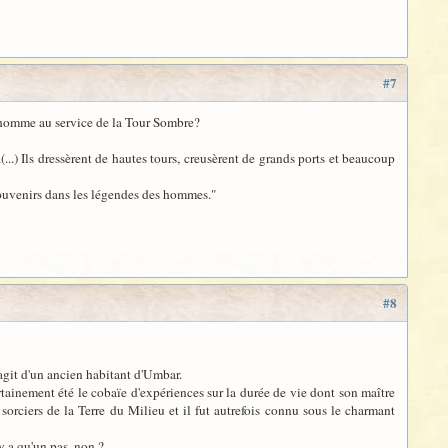
#7
un homme au service de la Tour Sombre?
...) Ils dressèrent de hautes tours, creusèrent de grands ports et beaucoup
 souvenirs dans les légendes des hommes."
#8
s'agit d'un ancien habitant d'Umbar.
ertainement été le cobaïe d'expériences sur la durée de vie dont son maître
 sorciers de la Terre du Milieu et il fut autrefois connu sous le charmant
y a qu'un pas, non ?