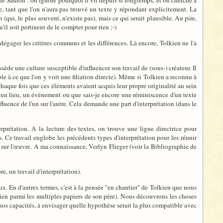
 de Sauron : on ignore pourquoi il vit depuis si longtemps, et on cherche à
ure, tant que l'on n'aura pas trouvé un texte y répondant explicitement. La
(qui, le plus souvent, n'existe pas), mais ce qui serait plausible. Au pire,
'il soit pertinent de le compter pour rien ;-)
dégager les critères communs et les différences. Là encore, Tolkien ne l'a
ède une culture susceptible d'influencer son travail de (sous-) créateur. Il
ble à ce que l'on y voit une filiation directe). Même si Tolkien a reconnu à
haque fois que ces éléments avaient acquis leur propre originalité au sein
e, un lieu, un événement ou que sais-je encore une réminiscence d'un texte
nfluence de l'un sur l'autre. Cela demande une part d'interprétation (dans le
erprétation. A la lecture des textes, on trouve une ligne directrice pour
. Ce travail englobe les précédents types d'interprétation pour les réunir
e sur l'œuvre. A ma connaissance, Verlyn Flieger (voir la Bibliographie de
, un travail d'interprétation).
aux. En d'autres termes, c'est à la pensée "en chantier" de Tolkien que nous
kien parmi les multiples papiers de son père). Nous découvrons les choses
 nos capacités, à envisager quelle hypothèse serait la plus compatible avec