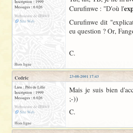
Inscription : 1999
exp
Curufinwe : "D'où l'
Messages : 6 026
Webmestre de JRRVF
Curufinwe dit "explicat
Site Web
eu question ? Or, Fango
C.
Hors ligne
23-08-2001 17:43
Cedric
Lieu : Près de Lille
Mais je suis bien d'ac
Inscription : 1999
;-))
Messages : 6 026
Webmestre de JRRVF
C.
Site Web
Hors ligne