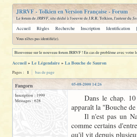
JRRVF - Tolkien en Version Française - Forum
Le forum de
JRRVF
, site dédié à l'oeuvre de J.R.R. Tolkien, l'auteur du
Se
Accueil
Règles
Recherche
Inscription
Identification
Vous n'êtes pas identifié(e).
Bienvenue sur le nouveau forum JRRVF ! En cas de problème avec votre lo
Accueil
»
Le Légendaire
»
La Bouche de Sauron
1
Pages :
bas de page
05-08-2000 14:26
Fangorn
Inscription : 1999
Dans le chap. 10 du
Messages : 628
apparaît la "Bouche de
Il n'est pas un Nazg
comme certains d'entr
qu'il vit depuis plusie