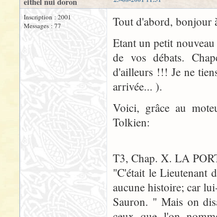
eithel nui doron
Inscription : 2001
Tout d'abord, bonjour à
Messages : 77
Etant un petit nouveau s
de vos débats. Chap
d'ailleurs !!! Je ne t
arrivée... ).
Voici, grâce au mote
Tolkien:
T3, Chap. X. LA PO
"C'était le Lieutenant
aucune histoire; car lui
Sauron. " Mais on di
ceux que l'on nomme 