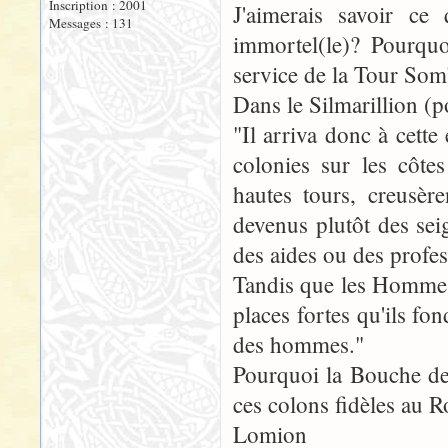
Inscription : 2001
J'aimerais savoir ce
Messages : 131
immortel(le)? Pourqu
service de la Tour Som
Dans le Silmarillion (po
"Il arriva donc à cett
colonies sur les côtes
hautes tours, creusèr
devenus plutôt des seig
des aides ou des profess
Tandis que les Hommes d
places fortes qu'ils fo
des hommes."
Pourquoi la Bouche de
ces colons fidèles au 
Lomion