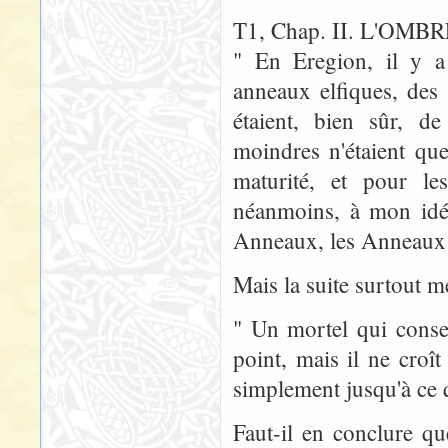
T1, Chap. II. L'OMB
" En Eregion, il y a
anneaux elfiques, des
étaient, bien sûr, d
moindres n'étaient que 
maturité, et pour le
néanmoins, à mon idée
Anneaux, les Anneaux d
Mais la suite surtout m
" Un mortel qui con
point, mais il ne croî
simplement jusqu'à ce 
Faut-il en conclure q