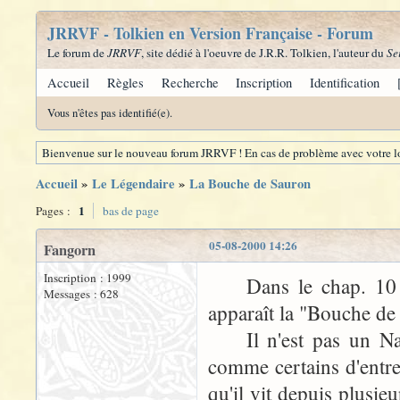
JRRVF - Tolkien en Version Française - Forum
Le forum de
JRRVF
, site dédié à l'oeuvre de J.R.R. Tolkien, l'auteur du
Se
Accueil
Règles
Recherche
Inscription
Identification
Vous n'êtes pas identifié(e).
Bienvenue sur le nouveau forum JRRVF ! En cas de problème avec votre lo
Accueil
»
Le Légendaire
»
La Bouche de Sauron
1
Pages :
bas de page
05-08-2000 14:26
Fangorn
Inscription : 1999
Dans le chap. 10 du
Messages : 628
apparaît la "Bouche de
Il n'est pas un Nazg
comme certains d'entr
qu'il vit depuis plusie