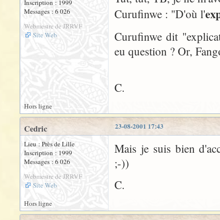
Inscription : 1999
exp
Curufinwe : "D'où l'
Messages : 6 026
Webmestre de JRRVF
Curufinwe dit "explicat
Site Web
eu question ? Or, Fango
C.
Hors ligne
23-08-2001 17:43
Cedric
Lieu : Près de Lille
Mais je suis bien d'ac
Inscription : 1999
;-))
Messages : 6 026
Webmestre de JRRVF
C.
Site Web
Hors ligne