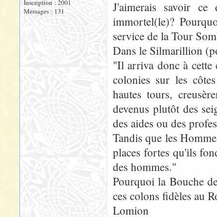
Inscription : 2001
J'aimerais savoir ce
Messages : 131
immortel(le)? Pourqu
service de la Tour Som
Dans le Silmarillion (po
"Il arriva donc à cett
colonies sur les côtes
hautes tours, creusèr
devenus plutôt des seig
des aides ou des profess
Tandis que les Hommes d
places fortes qu'ils fo
des hommes."
Pourquoi la Bouche de
ces colons fidèles au 
Lomion