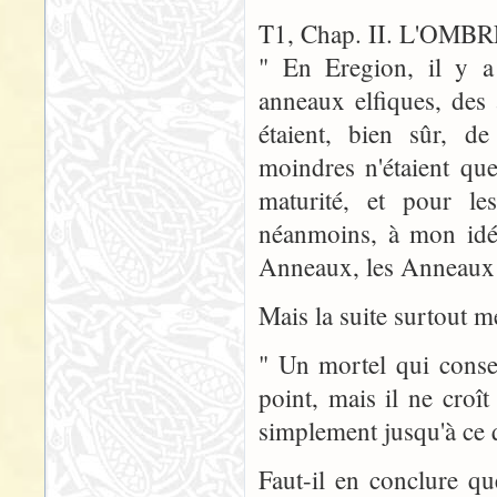
T1, Chap. II. L'OMB
" En Eregion, il y a
anneaux elfiques, des
étaient, bien sûr, d
moindres n'étaient que 
maturité, et pour le
néanmoins, à mon idée
Anneaux, les Anneaux d
Mais la suite surtout m
" Un mortel qui con
point, mais il ne croî
simplement jusqu'à ce 
Faut-il en conclure q