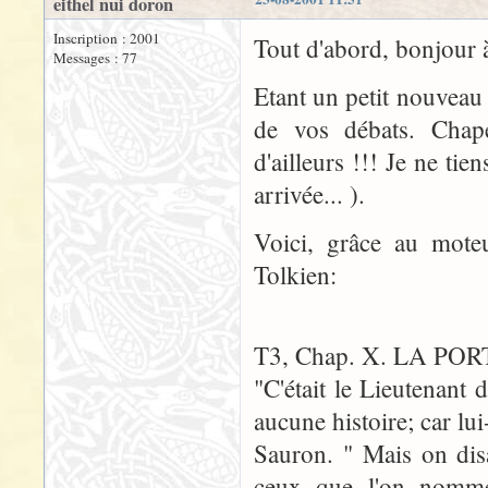
eithel nui doron
Inscription : 2001
Tout d'abord, bonjour à
Messages : 77
Etant un petit nouveau s
de vos débats. Chap
d'ailleurs !!! Je ne t
arrivée... ).
Voici, grâce au mote
Tolkien:
T3, Chap. X. LA PO
"C'était le Lieutenant
aucune histoire; car lui
Sauron. " Mais on di
ceux que l'on nomme 