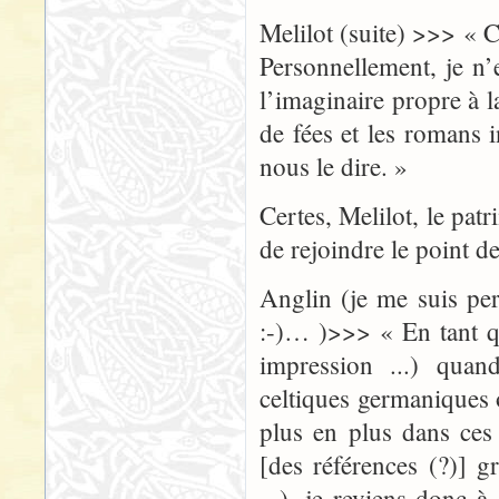
Melilot (suite) >>> « 
Personnellement, je n’
l’imaginaire propre à 
de fées et les romans 
nous le dire. »
Certes, Melilot, le patri
de rejoindre le point d
Anglin (je me suis pe
:-)… )>>> « En tant q
impression ...) quan
celtiques germaniques
plus en plus dans ces
[des références (?)] g
...), je reviens donc 