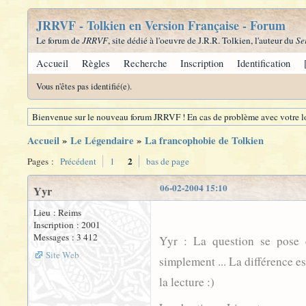
JRRVF - Tolkien en Version Française - Forum
Le forum de
JRRVF
, site dédié à l'oeuvre de J.R.R. Tolkien, l'auteur du
Se
Accueil
Règles
Recherche
Inscription
Identification
Vous n'êtes pas identifié(e).
Bienvenue sur le nouveau forum JRRVF ! En cas de problème avec votre lo
Accueil
»
Le Légendaire
»
La francophobie de Tolkien
2
Pages :
Précédent
1
bas de page
06-02-2004 15:10
Yyr
Lieu : Reims
Inscription : 2001
Messages : 3 412
Yyr : La question se pose e
Site Web
simplement ... La différence e
la lecture :)