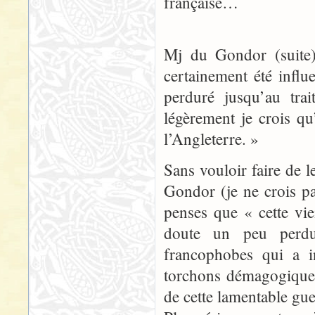
française…
Mj du Gondor (suite)
certainement été influe
perduré jusqu’au tra
légèrement je crois q
l’Angleterre. »
Sans vouloir faire de l
Gondor (je ne crois pa
penses que « cette viei
doute un peu perdur
francophobes qui a in
torchons démagogique
de cette lamentable gue