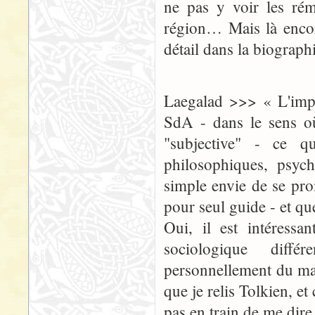
ne pas y voir les rémi
région… Mais là encore
détail dans la biograp
Laegalad >>> « L'impor
SdA - dans le sens où
"subjective" - ce 
philosophiques, psyc
simple envie de se pr
pour seul guide - et que
Oui, il est intéressa
sociologique différ
personnellement du mal 
que je relis Tolkien, et
pas en train de me dire