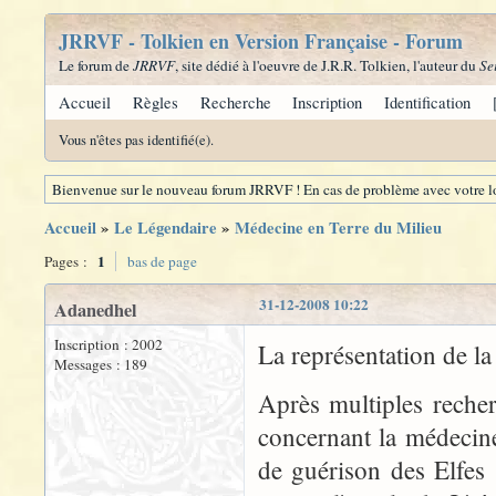
JRRVF - Tolkien en Version Française - Forum
Le forum de
JRRVF
, site dédié à l'oeuvre de J.R.R. Tolkien, l'auteur du
Se
Accueil
Règles
Recherche
Inscription
Identification
Vous n'êtes pas identifié(e).
Bienvenue sur le nouveau forum JRRVF ! En cas de problème avec votre lo
Accueil
»
Le Légendaire
»
Médecine en Terre du Milieu
1
Pages :
bas de page
31-12-2008 10:22
Adanedhel
Inscription : 2002
La représentation de l
Messages : 189
Après multiples recher
concernant la médecine
de guérison des Elfes 