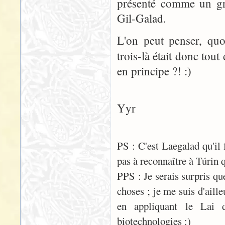
présenté comme un g
Gil-Galad.
L'on peut penser, quo
trois-là était donc to
en principe ?! :)
Yyr
PS : C'est Laegalad qu'il 
pas à reconnaître à Túrin q
PPS : Je serais surpris q
choses ; je me suis d'aille
en appliquant le Lai 
biotechnologies :)