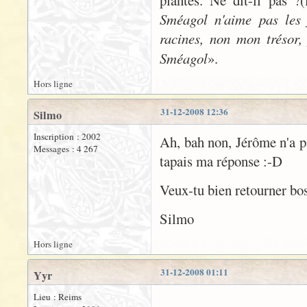
plantes. Ne dit-il pas ?(
Sméagol n'aime pas les 
racines, non mon trésor
Sméagol
».
Hors ligne
31-12-2008 12:36
Silmo
Inscription : 2002
Ah, bah non, Jérôme n'a pa
Messages : 4 267
tapais ma réponse :-D
Veux-tu bien retourner bos
Silmo
Hors ligne
31-12-2008 01:11
Yyr
Lieu : Reims