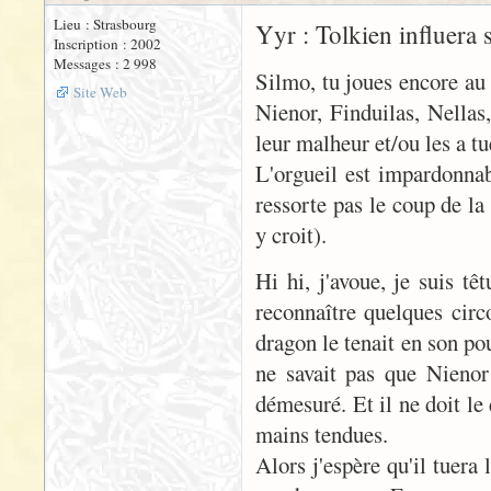
Lieu : Strasbourg
Yyr : Tolkien influera 
Inscription : 2002
Messages : 2 998
Silmo, tu joues encore au
Site Web
Nienor, Finduilas, Nellas,
leur malheur et/ou les a tué
L'orgueil est impardonnabl
ressorte pas le coup de la
y croit).
Hi hi, j'avoue, je suis tê
reconnaître quelques circ
dragon le tenait en son po
ne savait pas que Nienor 
démesuré. Et il ne doit le 
mains tendues.
Alors j'espère qu'il tuera 