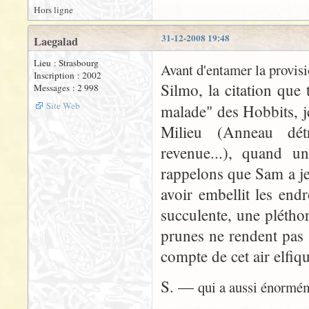
Hors ligne
31-12-2008 19:48
Laegalad
Lieu : Strasbourg
Avant d'entamer la provisi
Inscription : 2002
Silmo, la citation que
Messages : 2 998
Site Web
malade" des Hobbits, j
Milieu (Anneau détr
revenue...), quand un
rappelons que Sam a jet
avoir embellit les endr
succulente, une plétho
prunes ne rendent pas 
compte de cet air elfiq
S. —
qui a aussi énormém