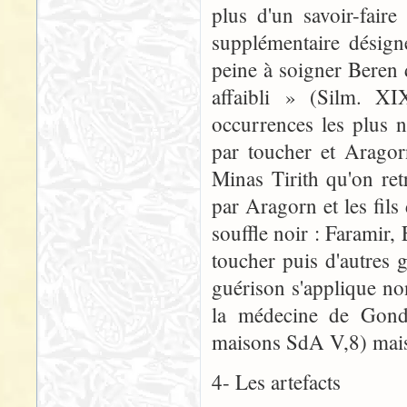
plus d'un savoir-fair
supplémentaire désig
peine à soigner Beren
affaibli » (Silm. XI
occurrences les plus 
par toucher et Arago
Minas Tirith qu'on re
par Aragorn et les fil
souffle noir : Faramir,
toucher puis d'autres
guérison s'applique n
la médecine de Gondor
maisons SdA V,8) mais
4- Les artefacts