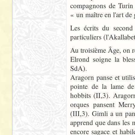
compagnons de Turin e
« un maître en l'art de
Les écrits du second
particuliers (l'Akallabe
Au troisième Âge, on r
Elrond soigne la ble
SdA).
Aragorn panse et utili
pointe de la lame d
hobbits (II,3). Aragor
orques pansent Merry
(III,3). Gimli a un pa
apprend que dans les 
encore sagace et habi