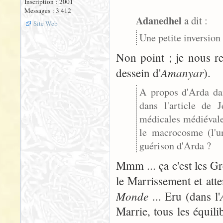
Inscription : 2001
Messages : 3 412
Adanedhel
a dit :
Site Web
Une petite inversion 
Non point ; je nous r
Amanyar
dessein d'
).
A propos d'Arda dan
dans l'article de 
médicales médiévale
le macrocosme (l'u
guérison d'Arda ?
Mmm ... ça c'est les Gr
le Marrissement et atte
Monde
... Eru (dans l'
Marrie, tous les équili