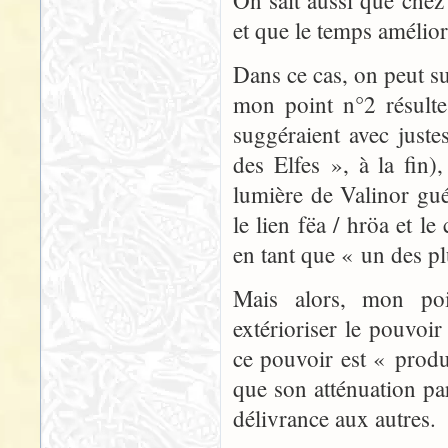
On sait aussi que chez 
et que le temps amélior
Dans ce cas, on peut s
mon point n°2 résulte
suggéraient avec just
des Elfes », à la fin)
lumière de Valinor gué
le lien fëa / hröa et l
en tant que « un des pl
Mais alors, mon poi
extérioriser le pouvoi
ce pouvoir est « prod
que son atténuation par
délivrance aux autres.