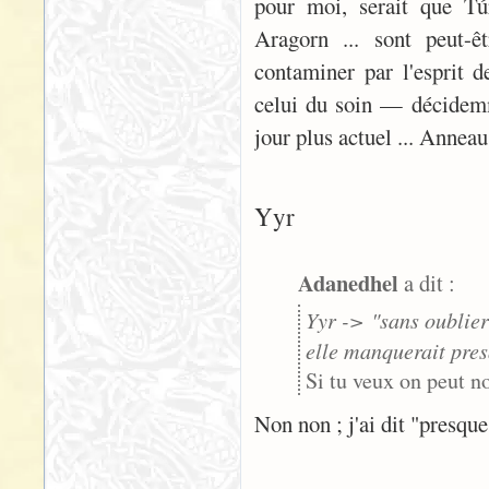
pour moi, serait que Tú
Aragorn ... sont peut-ê
contaminer par l'esprit 
celui du soin — décidemme
jour plus actuel ... Anneau
Yyr
Adanedhel
a dit :
Yyr -> "sans oublier
elle manquerait presq
Si tu veux on peut no
Non non ; j'ai dit "presque