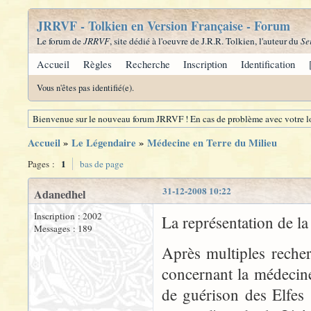
JRRVF - Tolkien en Version Française - Forum
Le forum de
JRRVF
, site dédié à l'oeuvre de J.R.R. Tolkien, l'auteur du
Se
Accueil
Règles
Recherche
Inscription
Identification
Vous n'êtes pas identifié(e).
Bienvenue sur le nouveau forum JRRVF ! En cas de problème avec votre lo
Accueil
»
Le Légendaire
»
Médecine en Terre du Milieu
1
Pages :
bas de page
31-12-2008 10:22
Adanedhel
Inscription : 2002
La représentation de l
Messages : 189
Après multiples recher
concernant la médecine
de guérison des Elfes 