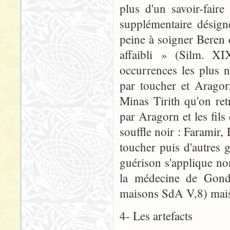
plus d'un savoir-fair
supplémentaire désig
peine à soigner Beren
affaibli » (Silm. XI
occurrences les plus 
par toucher et Arago
Minas Tirith qu'on re
par Aragorn et les fil
souffle noir : Faramir,
toucher puis d'autres
guérison s'applique n
la médecine de Gondor
maisons SdA V,8) mais
4- Les artefacts