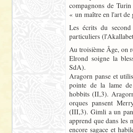
compagnons de Turin e
« un maître en l'art de
Les écrits du second
particuliers (l'Akallabe
Au troisième Âge, on r
Elrond soigne la ble
SdA).
Aragorn panse et utili
pointe de la lame d
hobbits (II,3). Aragor
orques pansent Merry
(III,3). Gimli a un pa
apprend que dans les 
encore sagace et habi