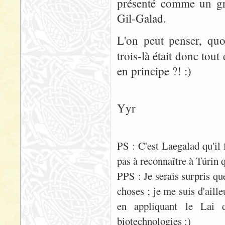
présenté comme un g
Gil-Galad.
L'on peut penser, quo
trois-là était donc to
en principe ?! :)
Yyr
PS : C'est Laegalad qu'il 
pas à reconnaître à Túrin q
PPS : Je serais surpris q
choses ; je me suis d'aille
en appliquant le Lai 
biotechnologies :)