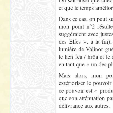
On sait aussi que chez 
et que le temps amélior
Dans ce cas, on peut s
mon point n°2 résulte
suggéraient avec just
des Elfes », à la fin)
lumière de Valinor gué
le lien fëa / hröa et l
en tant que « un des pl
Mais alors, mon poi
extérioriser le pouvoi
ce pouvoir est « prod
que son atténuation par
délivrance aux autres.