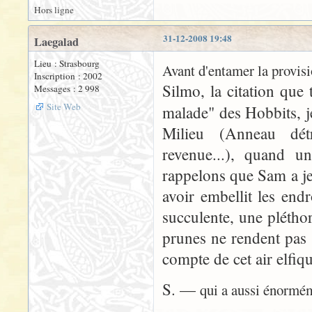
Hors ligne
31-12-2008 19:48
Laegalad
Lieu : Strasbourg
Avant d'entamer la provisi
Inscription : 2002
Silmo, la citation que
Messages : 2 998
Site Web
malade" des Hobbits, j
Milieu (Anneau détr
revenue...), quand un
rappelons que Sam a jet
avoir embellit les endr
succulente, une plétho
prunes ne rendent pas 
compte de cet air elfiq
S. —
qui a aussi énormém