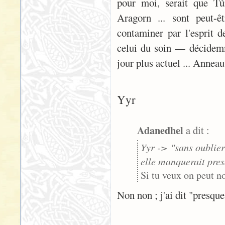
pour moi, serait que Tú
Aragorn ... sont peut-ê
contaminer par l'esprit 
celui du soin — décidemme
jour plus actuel ... Anneau
Yyr
Adanedhel
a dit :
Yyr -> "sans oublier
elle manquerait presq
Si tu veux on peut no
Non non ; j'ai dit "presque