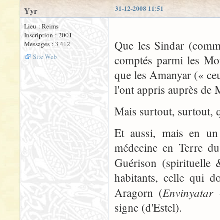
31-12-2008 11:51
Yyr
Lieu : Reims
Inscription : 2001
Que les Sindar (comme 
Messages : 3 412
Site Web
comptés parmi les Mori
que les Amanyar (« ceu
l'ont appris auprès de 
Mais surtout, surtout, q
Et aussi, mais en un
médecine en Terre du 
Guérison (spirituelle 
habitants, celle qui 
Envinyatar
Aragorn (
«
signe (d'Estel).