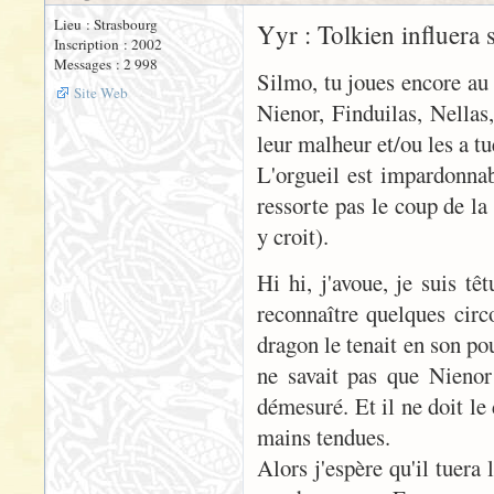
Lieu : Strasbourg
Yyr : Tolkien influera 
Inscription : 2002
Messages : 2 998
Silmo, tu joues encore au
Site Web
Nienor, Finduilas, Nellas,
leur malheur et/ou les a tué
L'orgueil est impardonnabl
ressorte pas le coup de la
y croit).
Hi hi, j'avoue, je suis tê
reconnaître quelques circ
dragon le tenait en son po
ne savait pas que Nienor 
démesuré. Et il ne doit le 
mains tendues.
Alors j'espère qu'il tuera 