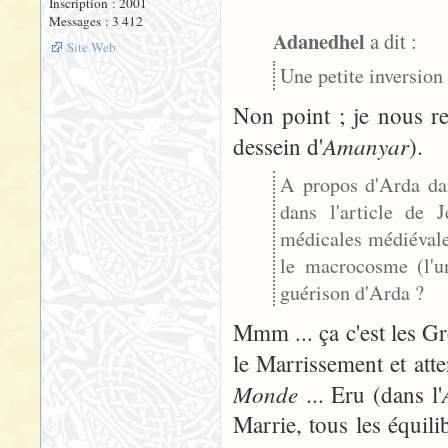
Inscription : 2001
Messages : 3 412
Adanedhel
a dit :
Site Web
Une petite inversion 
Non point ; je nous r
Amanyar
dessein d'
).
A propos d'Arda dan
dans l'article de 
médicales médiévale
le macrocosme (l'u
guérison d'Arda ?
Mmm ... ça c'est les Gr
le Marrissement et atte
Monde
... Eru (dans l'
Marrie, tous les équili