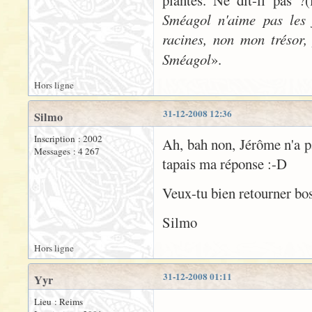
plantes. Ne dit-il pas ?(
Sméagol n'aime pas les 
racines, non mon trésor
Sméagol
».
Hors ligne
31-12-2008 12:36
Silmo
Inscription : 2002
Ah, bah non, Jérôme n'a pa
Messages : 4 267
tapais ma réponse :-D
Veux-tu bien retourner bos
Silmo
Hors ligne
31-12-2008 01:11
Yyr
Lieu : Reims