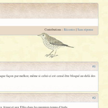
Contributions :
Récentes
|
Sans réponse
#1
onque façon par melkor, même si celui-ci est censé être bloqué au-delà des
#2
 Ainur et aux Elfes dans les premiers temps d'Arda.