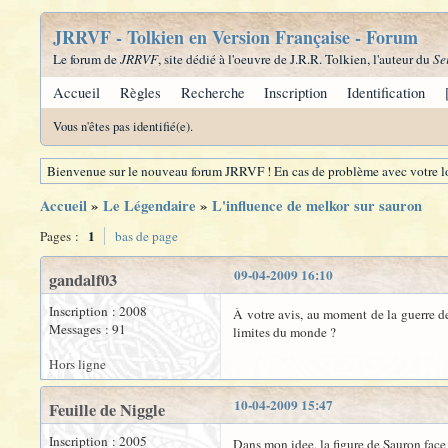
JRRVF - Tolkien en Version Française - Forum
Le forum de
JRRVF
, site dédié à l'oeuvre de J.R.R. Tolkien, l'auteur du
Se
Accueil
Règles
Recherche
Inscription
Identification
Vous n'êtes pas identifié(e).
Bienvenue sur le nouveau forum JRRVF ! En cas de problème avec votre lo
Accueil
»
Le Légendaire
»
L'influence de melkor sur sauron
1
Pages :
bas de page
09-04-2009 16:10
gandalf03
Inscription : 2008
À votre avis, au moment de la guerre de
Messages : 91
limites du monde ?
Hors ligne
10-04-2009 15:47
Feuille de Niggle
Inscription : 2005
Dans mon idee, la figure de Sauron fac