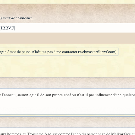
igneur des Anneaux
.
[JRRVF]
gin / mot de passe, n'hésitez pas à me contacter (webmaster@jrrvf.com)
 l'anneau, sauron agit-il de son propre chef ou n'est-il pas influencer d'une quelc
e aux hommes, au Troisieme Age, est comme l'echo du personnage de Melkor face aux