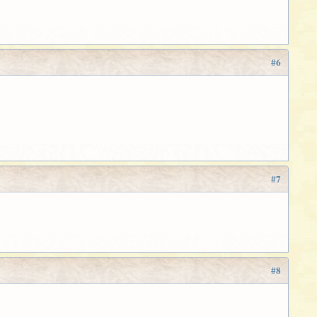
#6
#7
#8