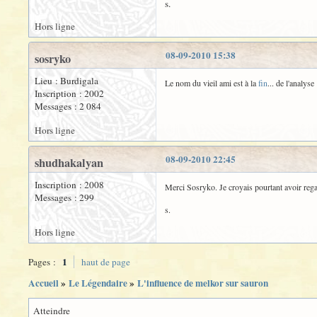
s.
Hors ligne
08-09-2010 15:38
sosryko
Lieu : Burdigala
Le nom du vieil ami est à la
fin
... de l'analyse 
Inscription : 2002
Messages : 2 084
Hors ligne
08-09-2010 22:45
shudhakalyan
Inscription : 2008
Merci Sosryko. Je croyais pourtant avoir regard
Messages : 299
s.
Hors ligne
1
Pages :
haut de page
Accueil
»
Le Légendaire
»
L'influence de melkor sur sauron
Atteindre