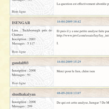
La question est effectivement abordée p
Hors ligne
16-04-2009 10:42
ISENGAR
Lieu : Tuckborough près de
Et puis il y a une petite analyse faite p
Chartres
http://www.jrrvf.com/essais/lay/lay_in
Inscription : 2001
I.
Messages : 5 117
Hors ligne
16-04-2009 15:29
gandalf03
Inscription : 2008
Merci pour le lien, chère isen
Messages : 91
Hors ligne
08-09-2010 13:07
shudhakalyan
Inscription : 2008
De qui est cette analyse, Isengar ? De M
Messages : 299