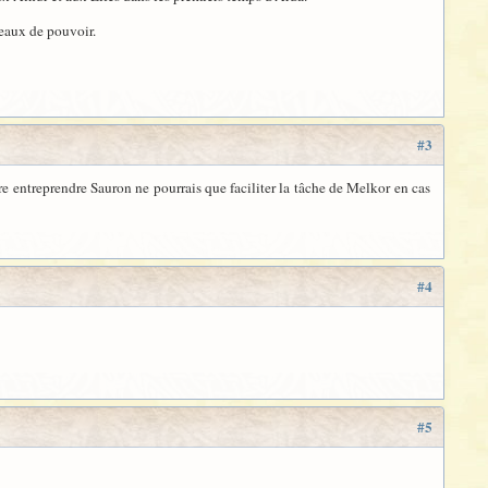
neaux de pouvoir.
#3
sire entreprendre Sauron ne pourrais que faciliter la tâche de Melkor en cas
#4
#5