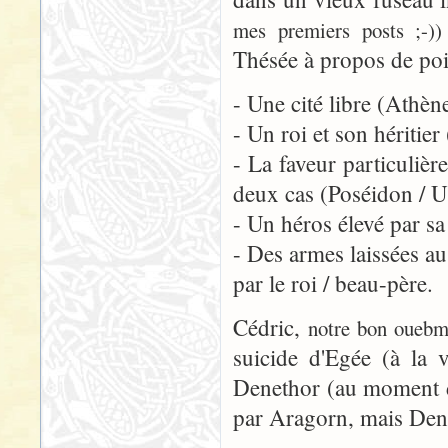
mes premiers posts ;-))
Thésée à propos de po
- Une cité libre (Athè
- Un roi et son héritie
- La faveur particulièr
deux cas (Poséidon / 
- Un héros élevé par sa
- Des armes laissées a
par le roi / beau-père.
Cédric,
notre bon ouebm
suicide d'Egée (à la 
Denethor (au moment de 
par Aragorn, mais Dene