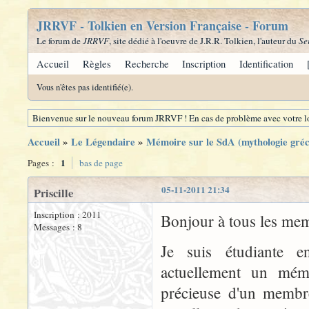
JRRVF - Tolkien en Version Française - Forum
Le forum de
JRRVF
, site dédié à l'oeuvre de J.R.R. Tolkien, l'auteur du
Se
Accueil
Règles
Recherche
Inscription
Identification
Vous n'êtes pas identifié(e).
Bienvenue sur le nouveau forum JRRVF ! En cas de problème avec votre lo
Accueil
»
Le Légendaire
»
Mémoire sur le SdA (mythologie gréc
1
Pages :
bas de page
05-11-2011 21:34
Priscille
Inscription : 2011
Bonjour à tous les me
Messages : 8
Je suis étudiante e
actuellement un mém
précieuse d'un membre