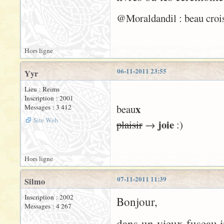
@Moraldandil : beau croiseme
Hors ligne
06-11-2011 23:55
Yyr
Lieu : Reims
Inscription : 2001
x
beau
Messages : 3 412
Site Web
joie
plaisir
→
:)
Hors ligne
07-11-2011 11:39
Silmo
Inscription : 2002
Bonjour,
Messages : 4 267
dans un vieux fuseau i