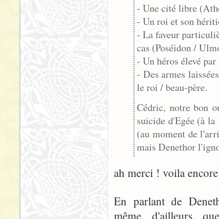
- Une cité libre (At
- Un roi et son hérit
- La faveur particuli
cas (Poséidon / Ulm
- Un héros élevé par
- Des armes laissées
le roi / beau-père.
Cédric, notre bon ou
suicide d'Egée (à la
(au moment de l'arri
mais Denethor l'ign
ah merci ! voila encore
En parlant de Denetho
même, d'ailleurs, q