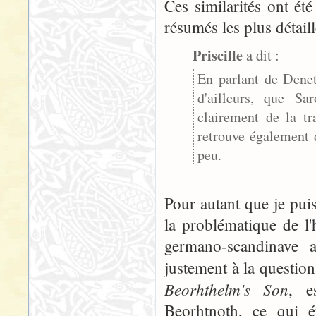
Ces similarités ont ét
résumés les plus détaill
Priscille
a dit :
En parlant de Denet
d'ailleurs, que S
clairement de la t
retrouve également 
peu.
Pour autant que je puiss
la problématique de l'
germano-scandinave an
justement à la question 
Beorhthelm's Son
, e
Beorhtnoth, ce qui éta