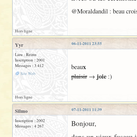
@Moraldandil : beau croiseme
Hors ligne
06-11-2011 23:55
Yyr
Lieu : Reims
Inscription : 2001
x
beau
Messages : 3 412
Site Web
joie
plaisir
→
:)
Hors ligne
07-11-2011 11:39
Silmo
Inscription : 2002
Bonjour,
Messages : 4 267
dans un vieux fuseau i