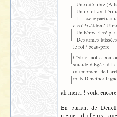
- Une cité libre (At
- Un roi et son hérit
- La faveur particuli
cas (Poséidon / Ulm
- Un héros élevé par
- Des armes laissées
le roi / beau-père.
Cédric, notre bon ou
suicide d'Egée (à la
(au moment de l'arri
mais Denethor l'ign
ah merci ! voila encore
En parlant de Denetho
même, d'ailleurs, q