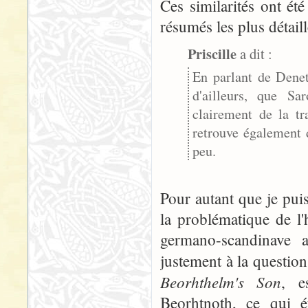
Ces similarités ont ét
résumés les plus détaill
Priscille
a dit :
En parlant de Denet
d'ailleurs, que S
clairement de la t
retrouve également 
peu.
Pour autant que je puiss
la problématique de l'
germano-scandinave an
justement à la question 
Beorhthelm's Son
, e
Beorhtnoth, ce qui éta