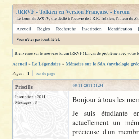
JRRVF - Tolkien en Version Française - Forum
Le forum de
JRRVF
, site dédié à l'oeuvre de J.R.R. Tolkien, l'auteur du
Se
Accueil
Règles
Recherche
Inscription
Identification
Vous n'êtes pas identifié(e).
Bienvenue sur le nouveau forum JRRVF ! En cas de problème avec votre lo
Accueil
»
Le Légendaire
»
Mémoire sur le SdA (mythologie gréc
1
Pages :
bas de page
05-11-2011 21:34
Priscille
Inscription : 2011
Bonjour à tous les me
Messages : 8
Je suis étudiante e
actuellement un mém
précieuse d'un membre