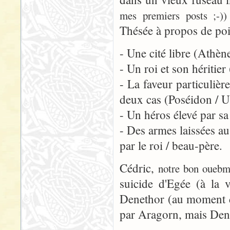
mes premiers posts ;-))
Thésée à propos de po
- Une cité libre (Athè
- Un roi et son héritie
- La faveur particulièr
deux cas (Poséidon / 
- Un héros élevé par sa
- Des armes laissées a
par le roi / beau-père.
Cédric,
notre bon ouebm
suicide d'Egée (à la 
Denethor (au moment de 
par Aragorn, mais Dene