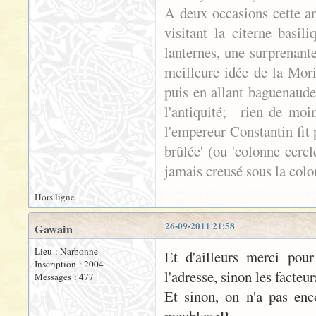
A deux occasions cette an
visitant la citerne basil
lanternes, une surprenant
meilleure idée de la Mori
puis en allant baguenauder
l'antiquité; rien de moi
l'empereur Constantin fit 
brûlée' (ou 'colonne cerc
jamais creusé sous la colon
Hors ligne
26-09-2011 21:58
Gawain
Lieu : Narbonne
Et d'ailleurs merci pour
Inscription : 2004
l'adresse, sinon les facteu
Messages : 477
Et sinon, on n'a pas enc