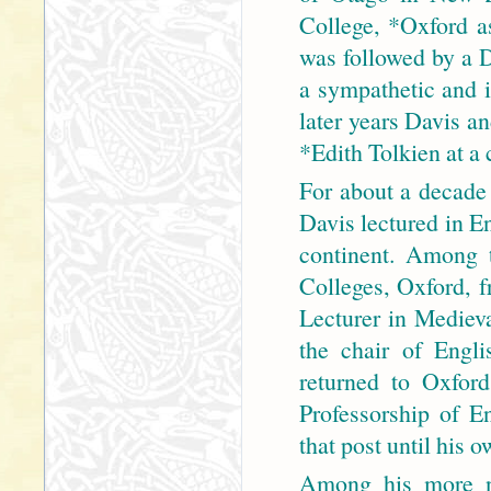
College, *Oxford a
was followed by a 
a sympathetic and i
later years Davis a
*Edith Tolkien at a 
For about a decade
Davis lectured in En
continent. Among 
Colleges, Oxford,
Lecturer in Mediev
the chair of Engl
returned to Oxfor
Professorship of E
that post until his 
Among his more no