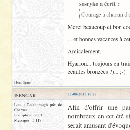
sosryko a écrit :
Courage à chacun d'e
Merci beaucoup et bon cour
... et bonnes vacances à ce
Amicalement,
Hyarion... toujours en trai
écailles bronzées ?)... ;-)
Hors ligne
11-08-2013 16:27
ISENGAR
Lieu : Tuckborough près de
Afin d'offrir une pau
Chartres
nombreux en cet été st
Inscription : 2001
Messages : 5 117
serait amusant d'évoq