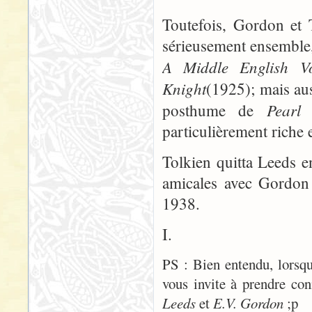
Toutefois, Gordon et T
sérieusement ensemble, e
A Middle English V
Knight
(1925); mais au
Pearl
posthume de
(
particulièrement riche 
Tolkien quitta Leeds e
amicales avec Gordon 
1938.
I.
PS : Bien entendu, lorsq
vous invite à prendre con
Leeds
et
E.V. Gordon
;p