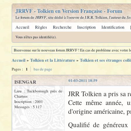
JRRVF - Tolkien en Version Française - Forum
Le forum de
JRRVF
, site dédié à l'oeuvre de J.R.R. Tolkien, l'auteur du
Se
Accueil
Règles
Recherche
Inscription
Identification
Vous n'êtes pas identifié(e).
Bienvenue sur le nouveau forum JRRVF ! En cas de problème avec votre lo
Accueil
»
Tolkien et la Littérature
»
Tolkien et ses étranges coll
1
Pages :
bas de page
01-03-2011 18:59
ISENGAR
Lieu : Tuckborough près de
JRR Tolkien a pris sa re
Chartres
Cette même année, u
Inscription : 2001
Messages : 5 117
d'origine américaine, pr
Qualifié de généreux