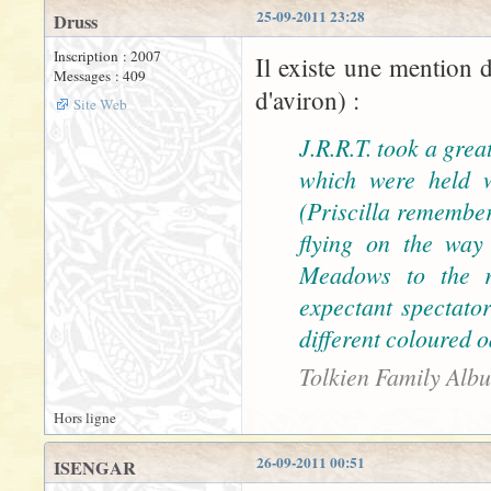
25-09-2011 23:28
Druss
Inscription : 2007
Il existe une mention 
Messages : 409
d'aviron) :
Site Web
J.R.R.T. took a grea
which were held w
(Priscilla remember
flying on the wa
Meadows to the r
expectant spectator
different coloured o
Tolkien Family Alb
Hors ligne
26-09-2011 00:51
ISENGAR