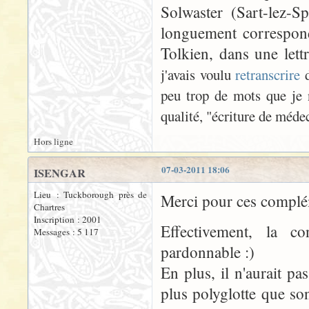
Solwaster (Sart-lez-S
longuement correspond
Tolkien, dans une let
j'avais voulu
retranscrire
d
peu trop de mots que je 
qualité, "écriture de médec
Hors ligne
07-03-2011 18:06
ISENGAR
Lieu : Tuckborough près de
Merci pour ces complém
Chartres
Inscription : 2001
Effectivement, la 
Messages : 5 117
pardonnable :)
En plus, il n'aurait p
plus polyglotte que so