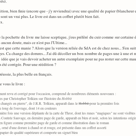
bit
.
dition, bien finie (encore que - j'y reviendrai) avec une qualité de papier (blancheur e
sont un vrai plus. Le livre est dans un coffret plutôt bien fait.
x.
e la pochette du livre me laisse sceptique, j'eus préféré du cuir comme sur certaine 
aucun doute, mais ce n'est pas l'Ultime...
'est que cette manie ? Alors que la version reliée du SdA est de chez nous... S'en su
ages. Ca change des dorures... J'ai dû décoller un bon nombre de pages une à une et m
 idée que je vais devoir acheter un autre exemplaire pour ne pas rester sur cette mau
s été corrigée. Pour une réédition ?
réussie, la plus belle en français.
e vous le livre :
èrement revu et corrigé pour l'occasion, comprend de nombreux éléments nouveaux :
s par Christopher Tolkien sur l'histoire du
Hobbit
nt changés en pierre", de J.R.R. Tolkien, apparaît dans le
Hobbit
pour la première fois
 au long de l'ouvrage, dont 14 en couleurs
ière fois une version dépliante de la carte de Thror, dont les runes "magiques" ne sont visibles q
a Contrée Sauvage, en dernière page de garde, apparaît en bleu et noir, selon les intentions origin
en figure comme première page de garde et comme illustration dans le roman
, orné d'une dorure à chaud or et rouge, est présente dans un coffret assorti
 papier de qualité supérieure et comporte un signet bleu