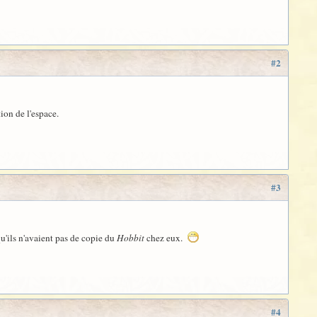
#2
ion de l'espace.
#3
 qu'ils n'avaient pas de copie du
Hobbit
chez eux.
#4