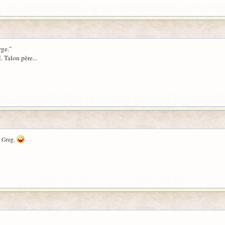
rge."
. Talon père...
de Greg.