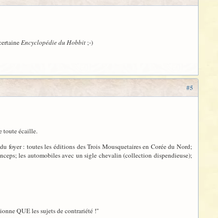
certaine
Encyclopédie du Hobbit
;-)
#5
 toute écaille.
 du foyer : toutes les éditions des Trois Mousquetaires en Corée du Nord;
inceps; les automobiles avec un sigle chevalin (collection dispendieuse);
tionne QUE les sujets de contrariété !"