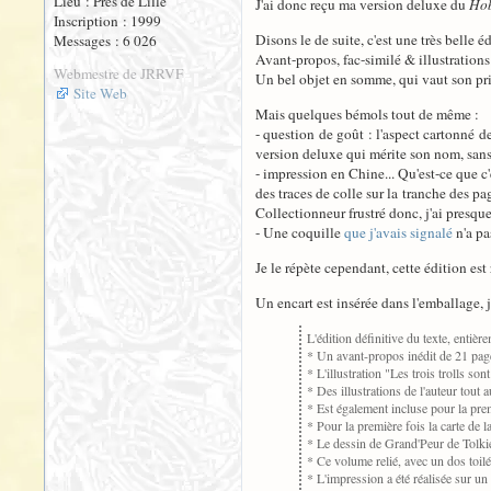
Lieu : Près de Lille
J'ai donc reçu ma version deluxe du
Hob
Inscription : 1999
Disons le de suite, c'est une très belle é
Messages : 6 026
Avant-propos, fac-similé & illustrations 
Webmestre de JRRVF
Un bel objet en somme, qui vaut son pri
Site Web
Mais quelques bémols tout de même :
- question de goût : l'aspect cartonné d
version deluxe qui mérite son nom, sans 
- impression en Chine... Qu'est-ce que c
des traces de colle sur la tranche des p
Collectionneur frustré donc, j'ai presque
- Une coquille
que j'avais signalé
n'a pa
Je le répète cependant, cette édition est 
Un encart est insérée dans l'emballage, j
L'édition définitive du texte, enti
* Un avant-propos inédit de 21 page
* L'illustration "Les trois trolls so
* Des illustrations de l'auteur tout
* Est également incluse pour la prem
* Pour la première fois la carte de l
* Le dessin de Grand'Peur de Tolki
* Ce volume relié, avec un dos toilé
* L'impression a été réalisée sur un