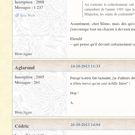
Inscription : 2008
Au contraire le collectionneur sai
Messages : 1 237
camembert de l'année 1985 (que les 
Miquelon; les sujets de contrariété*,
Site Web
Assurément, cher Silmo, mais dès qu'on
j'encourage tout un chacun à devenir u
Elendil
-- qui pense qu'il devrait certainement 
Hors ligne
24-10-2013 11:33
Aglarond
Inscription : 2005
Puisqu'Astérix fait l'actualité, j'ai d'ailleur
Messages : 261
a (Dieu merci) qu'un seul Achille Talon"
!
Hop !
A.
Hors ligne
26-10-2013 14:04
Cédric