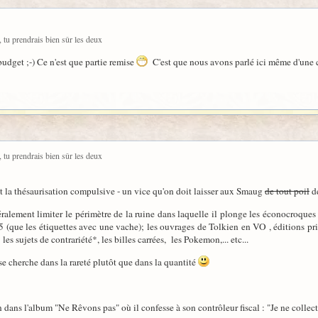
, tu prendrais bien sûr les deux
udget ;-) Ce n'est que partie remise
C'est que nous avons parlé ici même d'une 
, tu prendrais bien sûr les deux
nt la thésaurisation compulsive - un vice qu'on doit laisser aux Smaug
de tout poil
de
éralement limiter le périmètre de la ruine dans laquelle il plonge les éconocroques
 (que les étiquettes avec une vache); les ouvrages de Tolkien en VO , éditions pr
es sujets de contrariété*, les billes carrées, les Pokemon,... etc...
 se cherche dans la rareté plutôt que dans la quantité
 dans l'album "Ne Rêvons pas" où il confesse à son contrôleur fiscal : "Je ne collec