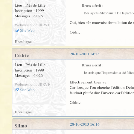
Lieu : Près de Lille
Druss a écrit :
Inscription : 1999
Des ajouts éditoriaux ? De la part d
Messages : 6 026
Oui, bien sûr, mauvaise formulation de ma
Webmestre de JRRVF
Site Web
Cédric.
Hors ligne
28-10-2013 14:25
Cédric
Lieu : Près de Lille
Druss a écrit :
Inscription : 1999
Je crois que l'impression a été fait
Messages : 6 026
Effectivement, bien vu !
Webmestre de JRRVF
Car lorsque l'on cherche l'édition D
Site Web
faudrait plutôt dire l'inverse car l'édit
Cédric.
Hors ligne
28-10-2013 16:16
Silmo