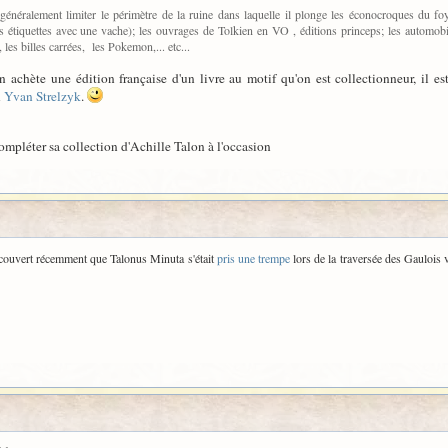
t généralement limiter le périmètre de la ruine dans laquelle il plonge les éconocroques du f
étiquettes avec une vache); les ouvrages de Tolkien en VO , éditions princeps; les automobile
 les billes carrées, les Pokemon,... etc...
 achète une édition française d'un livre au motif qu'on est collectionneur, il e
n
Yvan Strelzyk
.
compléter sa collection d'Achille Talon à l'occasion
s découvert récemment que Talonus Minuta s'était
pris une trempe
lors de la traversée des Gaulois 