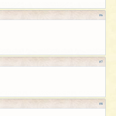
#6
#7
#8