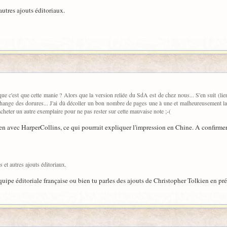
 autres ajouts éditoriaux.
que c'est que cette manie ? Alors que la version reliée du SdA est de chez nous... S'en suit (l
change des dorures... J'ai dû décoller un bon nombre de pages une à une et malheureusement la c
 acheter un autre exemplaire pour ne pas rester sur cette mauvaise note ;-(
 lien avec HarperCollins, ce qui pourrait expliquer l'impression en Chine. A confirmer
s et autres ajouts éditoriaux.
équipe éditoriale française ou bien tu parles des ajouts de Christopher Tolkien en pré