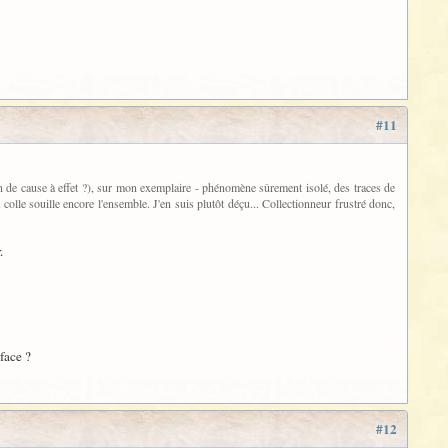
#11
ien de cause à effet ?), sur mon exemplaire - phénomène sûrement isolé, des traces de
olle souille encore l'ensemble. J'en suis plutôt déçu... Collectionneur frustré donc,
.
face ?
#12