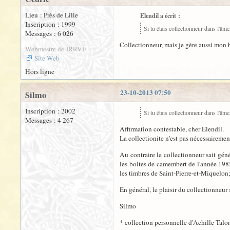
Lieu : Près de Lille
Elendil a écrit :
Inscription : 1999
Si tu étais collectionneur dans l'âme
Messages : 6 026
Collectionneur, mais je gère aussi mon b
Webmestre de JRRVF
Site Web
Hors ligne
23-10-2013 07:50
Silmo
Inscription : 2002
Si tu étais collectionneur dans l'âme
Messages : 4 267
Affirmation contestable, cher Elendil.
La collectionite n'est pas nécessaireme
Au contraire le collectionneur sait gén
les boites de camembert de l'année 1985
les timbres de Saint-Pierre-et-Miquelon; l
En général, le plaisir du collectionneur
Silmo
* collection personnelle d'Achille Talon