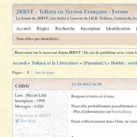
JRRVF - Tolkien en Version Française - Forum
Le forum de
JRRVF
, site dédié à l'oeuvre de J.R.R. Tolkien, l'auteur du
Se
Accueil
Règles
Recherche
Inscription
Identification
Vous n'êtes pas identifié(e).
Bienvenue sur le nouveau forum JRRVF ! En cas de problème avec votre lo
Accueil
»
Tolkien et la Littérature
»
[Parution] Le Hobbit : sorti
1
Pages :
bas de page
22-10-2013 16:50
Cédric
Lieu : Près de Lille
Bonjour à toutes et à tous,
Inscription : 1999
Nouvelle probablement passablement conn
Messages : 6 026
- Plus d'informations sur
Pourtolkien
.
Webmestre de JRRVF
Site Web
Etant collectionneur dans l'âme, la ver
+