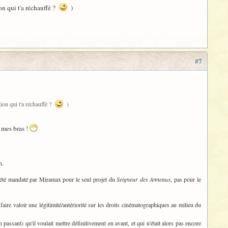
on qui t'a réchauffé ?
)
#7
tion qui t'a réchauffé ?
)
 mes bras !
n.
t été mandaté par Miramax pour le seul projet du
Seigneur des Anneaux
, pas pour le
e faire valoir une légitimité/antériorité sur les droits cinématographiques au milieu du
 passant) qu'il voulait mettre définitivement en avant, et qui n'était alors pas encore