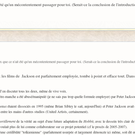
té qu'un mécontentement passager pour toi. (Serait-ce la conclusion de l'introducti
 que ce n'ait été qu'un mécontentement passager pour toi. (Serait-ce la conclusion de l'introduc
t les films de Jackson est parfaitement employée, tombe à point et efface tout. Dans
 d’en discuter tous les deux, même de vive voix.
tre-manche a été abusé/manipulé (je ne sais pas trop quelle formule employer) par Peter Jackso
neaux
étaient dissociés en 1995 (même Brian Sibley le sait, aujourd'hui) et Peter Jackson avai
e entre les mains d'autres studios (United Artists, certainement).
ortillement
de la vérité au sujet d'une future adaptation du
Hobbit
, avec le dessein très clair d
oulait plus de lui comme collaborateur sur ce projet potentiel (cf le procès de 2005-2007).
d'une crédibilité "tolkienienne" (parfaitement usurpée et largement dénoncée ici même, soit dit en