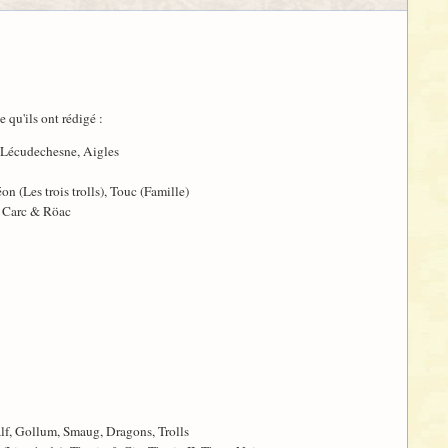
 qu'ils ont rédigé :
I Lécudechesne, Aigles
n (Les trois trolls), Touc (Famille)
, Carc & Röac
alf, Gollum, Smaug, Dragons, Trolls