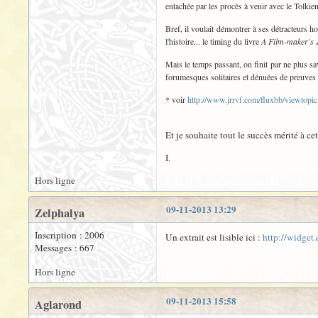
entachée par les procès à venir avec le Tolkien 
Bref, il voulait démontrer à ses détracteurs ho
l'histoire... le timing du livre
A Film-maker's 
Mais le temps passant, on finit par ne plus sav
forumesques solitaires et dénuées de preuves
* voir
http://www.jrrvf.com/fluxbb/viewtop
Et je souhaite tout le succès mérité à c
I.
Hors ligne
09-11-2013 13:29
Zelphalya
Inscription : 2006
Un extrait est lisible ici :
http://widget
Messages : 667
Hors ligne
09-11-2013 15:58
Aglarond