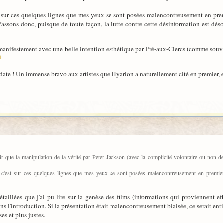
st sur ces quelques lignes que mes yeux se sont posées malencontreusement en prem
assons donc, puisque de toute façon, la lutte contre cette désinformation est déso
sé manifestement avec une belle intention esthétique par Pré-aux-Clercs (comme souve
 date ! Un immense bravo aux artistes que Hyarion a naturellement cité en premier, et
r que la manipulation de la vérité par Peter Jackson (avec la complicité volontaire ou non de
r c'est sur ces quelques lignes que mes yeux se sont posées malencontreusement en premier..
étaillées que j'ai pu lire sur la genèse des films (informations qui proviennent ef
s l'introduction. Si la présentation était malencontreusement biaisée, ce serait entiè
es et plus justes.