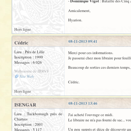
Dominique Vigot
-
: Bataille des Cinq 
Amicalement,
Hyarion.
Hors ligne
08-11-2013 09:41
Cédric
Lieu : Près de Lille
Merci pour ces informations.
Inscription : 1999
Je passerai chez mon libraire pour feuill
Messages : 6 026
Beaucoup de sorties ces derniers temps, 
Webmestre de JRRVF
Site Web
Cédric.
Hors ligne
08-11-2013 13:46
ISENGAR
Lieu : Tuckborough près de
J'ai acheté l'ouvrage ce midi.
Chartres
Le libraire ne m'a pas fourni de sac... 
Inscription : 2001
Un peu surpris et déçu de découvrir qu
Messages : 5 117