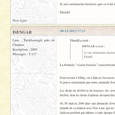
Je suis néanmoins heureux que ce n'ait é
Elendil
Hors ligne
08-11-2013 17:13
ISENGAR
Lieu : Tuckborough près de
Elendil a écrit :
Chartres
ISENGAR a écrit :
Inscription : 2001
Je suis néanmoins heureux
Messages : 5 117
Elendil
La formule "vision biaisée" caractérisan
Pour revenir à Sibley, on a déjà eu l'occasion
Je pense sincèrement que notre camarade d'ou
Les droits du
Hobbit
et du
Seigneur des An
Hobbit
, dont les droits d'options devaient êtr
Or, PJ était en 2006 dans une démarche d'
ent
tumulte de sa relation avec New Line, qui ne v
Jackson profitait par ailleurs à cette époque 