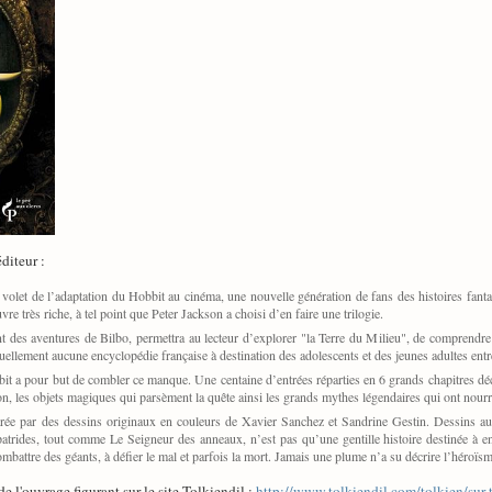
éditeur :
 volet de l’adaptation du Hobbit au cinéma, une nouvelle génération de fans des histoires fan
 très riche, à tel point que Peter Jackson a choisi d’en faire une trilogie.
t des aventures de Bilbo, permettra au lecteur d’explorer "la Terre du Milieu", de comprendre
ctuellement aucune encyclopédie française à destination des adolescents et des jeunes adultes entr
t a pour but de combler ce manque. Une centaine d’entrées réparties en 6 grands chapitres décr
on, les objets magiques qui parsèment la quête ainsi les grands mythes légendaires qui ont nourr
trée par des dessins originaux en couleurs de Xavier Sanchez et Sandrine Gestin. Dessins au 
atrides, tout comme Le Seigneur des anneaux, n’est pas qu’une gentille histoire destinée à e
mbattre des géants, à défier le mal et parfois la mort. Jamais une plume n’a su décrire l’héroïsm
de l'ouvrage figurant sur le site Tolkiendil :
http://www.tolkiendil.com/tolkien/sur