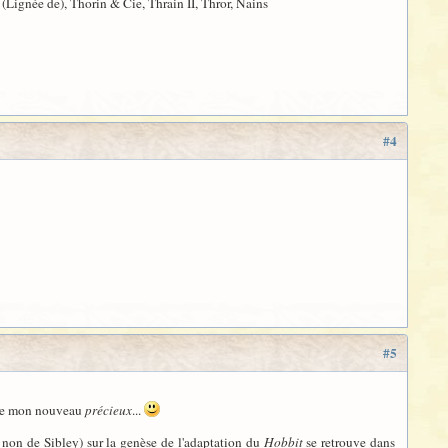
 (Lignée de), Thorin & Cie, Thrain II, Thror, Nains
#4
#5
eigne mon nouveau
précieux
...
 non de Sibley) sur la genèse de l'adaptation du
Hobbit
se retrouve dans