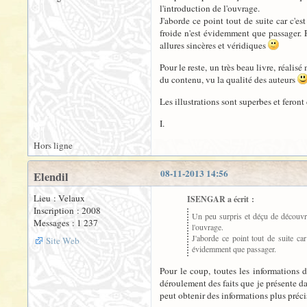
l'introduction de l'ouvrage.
J'aborde ce point tout de suite car c'e
froide n'est évidemment que passager. P
allures sincères et véridiques
Pour le reste, un très beau livre, réali
du contenu, vu la qualité des auteurs
Les illustrations sont superbes et feront
I.
Hors ligne
08-11-2013 14:56
Elendil
Lieu : Velaux
ISENGAR a écrit :
Inscription : 2008
Un peu surpris et déçu de découvri
Messages : 1 237
l'ouvrage.
J'aborde ce point tout de suite ca
Site Web
évidemment que passager.
Pour le coup, toutes les informations d
déroulement des faits que je présente dan
peut obtenir des informations plus précis