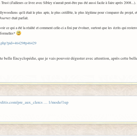
Trust (d'ailleurs ce livre avec Sibley n'aurait peut-être pas été aussi facile à faire après 2008...).
llywoodiens qu'il était le plus apte, le plus crédible, le plus légitime pour s'emparer du projet, e
Journey
était parfait.
oir ce qui a été la réalité et comment celle-ci a fini par évoluer, surtout que les écrits qui res
 formelles*
ic.php?pid=46429#p46429
ette belle Encyclopédie, que je vais pouvoir déguster avec attention, après cette bell
.editis.com/pre_aux_clercs … 1/mode/1up