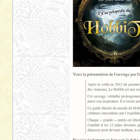
Voici la présentation de l'ouvrage par l'
Après la sortie en 2012 du premier
des Anneaux, Le Hobbit est une œuvre
Cet ouvrage, véritable prolongemen
puisé son inspiration. Il n’existe a
Ce guide illustré du monde du Hobbi
créatures rencontrées par l’expéditi
Chaque « grande » entrée est illus
Gandalf et les 12 nains devenus ap
dépasser pour devenir meilleur, à co
Et voici également un lien vers la fiche 