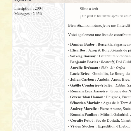
Inscription : 2004
Silmo a écrit :
Messages : 2 656
On peut le lire même après 30 ans??
Bien sûr... moi même, je ne me l'interdit p
Voici également une liste de contributeur
Damien Bador
-
: Berserkir, Sagas sca
Elisa Bes
-
: Azog & Bolg, Géants de pi
Solveig Boissay
-
: Littérature victorie
Benjamin Bories
-
:
Beowulf
, Dol Guld
Aurélie Brémont
-
: Sîdh,
Sir Orfeo
Lucie Brice
-
: Gondolin, Le Bourg-du-L
Julien Carbon
-
: Anduin, Arnor, Bree,
Gaëlle Coudurier-Abaléa
-
:
Eddas
, S
Romain Escarbassière
-
: Guerre des N
Gwenc'hlan Hamon
-
: Énigmes, Eucat
Sébastien Marlair
-
: Âges de la Terre 
Audrey Morelle
-
: Pierre Arcane, Smia
Romain Paulino
-
: Mithril, Galadriel,
Coralie Potot
-
: Sac de Doriath, Chant
Vivien Stocker
-
: Expédition d'Erebor,