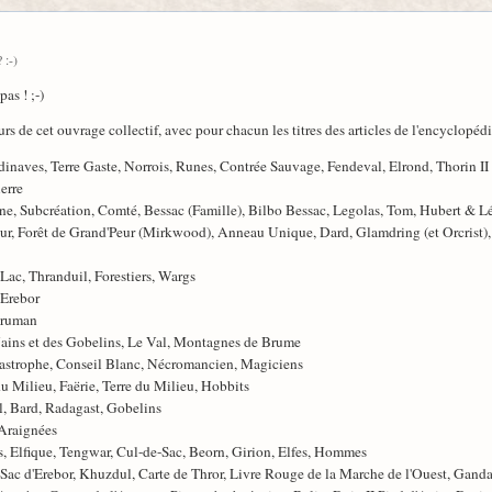
 :-)
as ! ;-)
s de cet ouvrage collectif, avec pour chacun les titres des articles de l'encyclopédie
ndinaves, Terre Gaste, Norrois, Runes, Contrée Sauvage, Fendeval, Elrond, Thorin I
erre
nne, Subcréation, Comté, Bessac (Famille), Bilbo Bessac, Legolas, Tom, Hubert & Léo
ur, Forêt de Grand'Peur (Mirkwood), Anneau Unique, Dard, Glamdring (et Orcrist)
ac, Thranduil, Forestiers, Wargs
 Erebor
aruman
ains et des Gobelins, Le Val, Montagnes de Brume
astrophe, Conseil Blanc, Nécromancien, Magiciens
du Milieu, Faërie, Terre du Milieu, Hobbits
l, Bard, Radagast, Gobelins
 Araignées
s, Elfique, Tengwar, Cul-de-Sac, Beorn, Girion, Elfes, Hommes
 Sac d'Erebor, Khuzdul, Carte de Thror, Livre Rouge de la Marche de l'Ouest, Gand