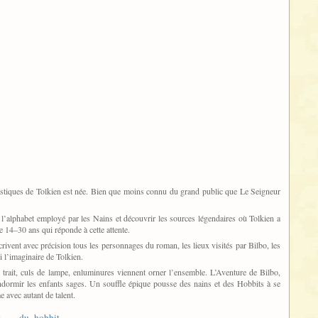
tastiques de Tolkien est née. Bien que moins connu du grand public que Le Seigneur
 l’alphabet employé par les Nains et découvrir les sources légendaires où Tolkien a
e 14–30 ans qui réponde à cette attente.
ivent avec précision tous les personnages du roman, les lieux visités par Bilbo, les
i l’imaginaire de Tolkien.
trait, culs de lampe, enluminures viennent orner l’ensemble. L’Aventure de Bilbo,
ndormir les enfants sages. Un souffle épique pousse des nains et des Hobbits à se
e avec autant de talent.
-t … _du_hobbit