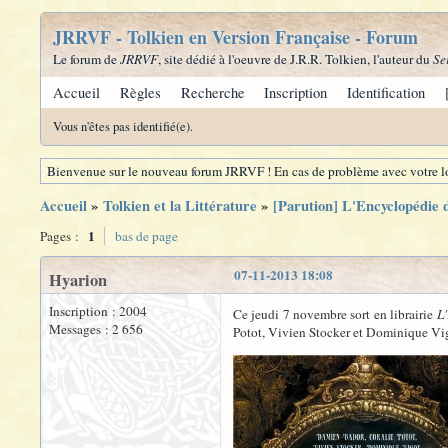
JRRVF - Tolkien en Version Française - Forum
Le forum de
JRRVF
, site dédié à l'oeuvre de J.R.R. Tolkien, l'auteur du
Se
Accueil
Règles
Recherche
Inscription
Identification
Vous n'êtes pas identifié(e).
Bienvenue sur le nouveau forum JRRVF ! En cas de problème avec votre lo
Accueil
»
Tolkien et la Littérature
»
[Parution] L'Encyclopédie 
1
Pages :
bas de page
07-11-2013 18:08
Hyarion
Inscription : 2004
Ce jeudi 7 novembre sort en librairie
L
Messages : 2 656
Potot, Vivien Stocker et Dominique Vigo