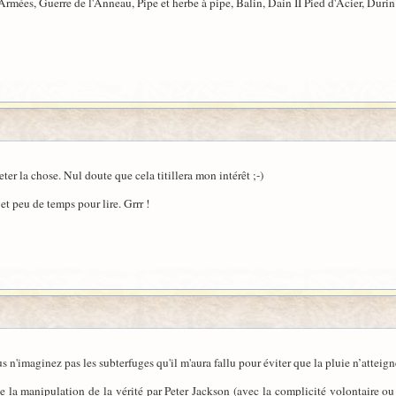
Armées, Guerre de l'Anneau, Pipe et herbe à pipe, Balin, Dain II Pied d'Acier, Durin
eter la chose. Nul doute que cela titillera mon intérêt ;-)
et peu de temps pour lire. Grrr !
vous n'imaginez pas les subterfuges qu'il m'aura fallu pour éviter que la pluie n’att
e la manipulation de la vérité par Peter Jackson (avec la complicité volontaire ou