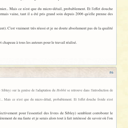
ier... Mais ce n'est que du micro-détail, probablement. Et l'effet douche
rmais vaine, tant il a été pris grand soin depuis 2006 qu'elle prenne des
nt). C'est vraiment très réussi et je ne doute absolument pas de la qualité
 chapeau à tous les auteurs pour le travail réalisé.
#6
 Sibley) sur la genèse de l'adaptation du
Hobbit
se retrouve dans l'introduction de
. Mais ce n'est que du micro-détail, probablement. Et l'effet douche froide n'est
fectivement pour l'essentiel des livres de Sibley) semblent corroborer le
rement de ma faute et je serais alors tout à fait intéressé de savoir où l'on