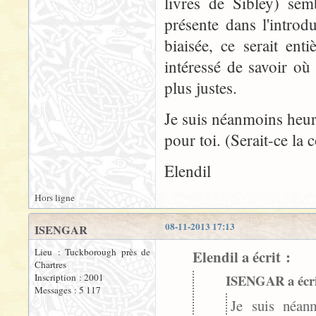
livres de Sibley) sem
présente dans l'introd
biaisée, ce serait ent
intéressé de savoir où
plus justes.
Je suis néanmoins heur
pour toi. (Serait-ce la
Elendil
Hors ligne
08-11-2013 17:13
ISENGAR
Lieu : Tuckborough près de
Elendil a écrit :
Chartres
Inscription : 2001
ISENGAR a écri
Messages : 5 117
Je suis néan