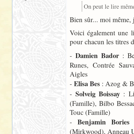
On peut le lire même
Bien sûr... moi même, je
Voici également une li
pour chacun les titres d
Damien Bador
-
: Ber
Runes, Contrée Sauva
Aigles
Elisa Bes
-
: Azog & Bo
Solveig Boissay
-
: Li
(Famille), Bilbo Bessa
Touc (Famille)
Benjamin Bories
-
(Mirkwood), Anneau Un