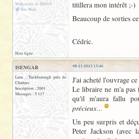
titillera mon intérêt ;-)
Webmestre de JRRVF
Site Web
Beaucoup de sorties ces
Cédric.
Hors ligne
08-11-2013 13:46
ISENGAR
Lieu : Tuckborough près de
J'ai acheté l'ouvrage ce
Chartres
Le libraire ne m'a pas 
Inscription : 2001
Messages : 5 117
qu'il m'aura fallu p
précieux
...
Un peu surpris et déçu
Peter Jackson (avec l