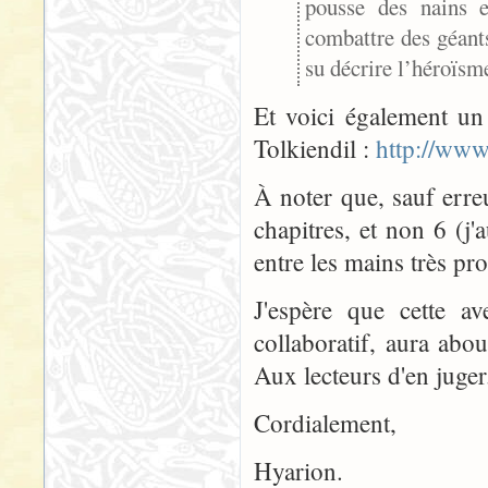
pousse des nains e
combattre des géants
su décrire l’héroïsme
Et voici également un 
Tolkiendil :
http://www
À noter que, sauf erre
chapitres, et non 6 (j'
entre les mains très pr
J'espère que cette av
collaboratif, aura abou
Aux lecteurs d'en juger
Cordialement,
Hyarion.