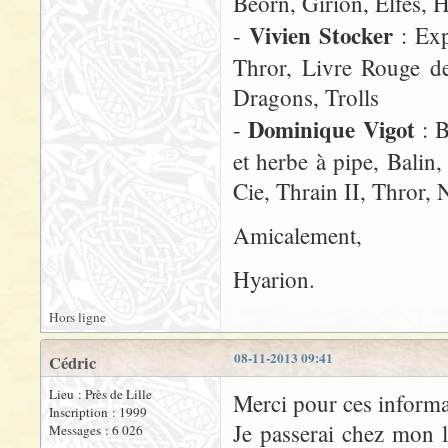
Beorn, Girion, Elfes,
Vivien Stocker
-
: Exp
Thror, Livre Rouge d
Dragons, Trolls
Dominique Vigot
-
: B
et herbe à pipe, Balin
Cie, Thrain II, Thror, 
Amicalement,
Hyarion.
Hors ligne
08-11-2013 09:41
Cédric
Lieu : Près de Lille
Merci pour ces informa
Inscription : 1999
Je passerai chez mon l
Messages : 6 026