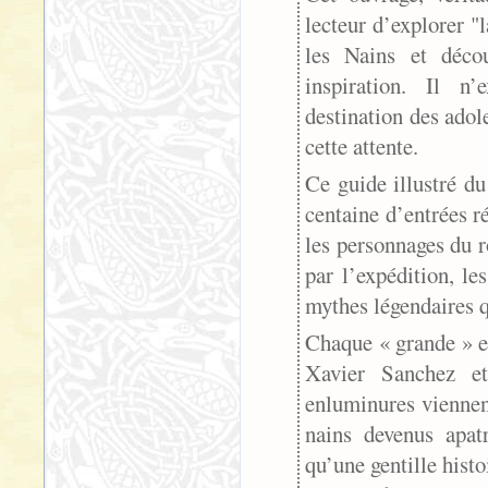
lecteur d’explorer 
les Nains et déco
inspiration. Il n
destination des adol
cette attente.
Ce guide illustré 
centaine d’entrées r
les personnages du r
par l’expédition, l
mythes légendaires q
Chaque « grande » en
Xavier Sanchez et
enluminures viennen
nains devenus apat
qu’une gentille histo