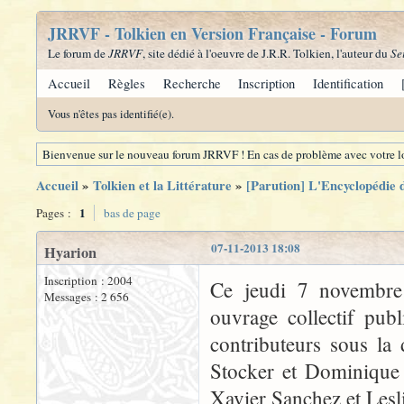
JRRVF - Tolkien en Version Française - Forum
Le forum de
JRRVF
, site dédié à l'oeuvre de J.R.R. Tolkien, l'auteur du
Se
Accueil
Règles
Recherche
Inscription
Identification
Vous n'êtes pas identifié(e).
Bienvenue sur le nouveau forum JRRVF ! En cas de problème avec votre lo
Accueil
»
Tolkien et la Littérature
»
[Parution] L'Encyclopédie 
1
Pages :
bas de page
07-11-2013 18:08
Hyarion
Inscription : 2004
Ce jeudi 7 novembre 
Messages : 2 656
ouvrage collectif pub
contributeurs sous la
Stocker et Dominique V
Xavier Sanchez et Lesl