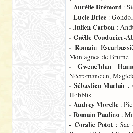
Aurélie Brémont
-
: S
Lucie Brice
-
: Gondoli
Julien Carbon
-
: Andu
Gaëlle Coudurier-A
-
Romain Escarbassi
-
Montagnes de Brume
Gwenc'hlan Ham
-
Nécromancien, Magici
Sébastien Marlair
-
: 
Hobbits
Audrey Morelle
-
: Pie
Romain Paulino
-
: Mit
Coralie Potot
-
: Sac 