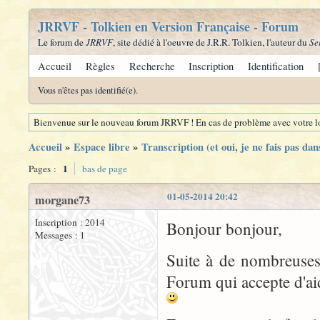
JRRVF - Tolkien en Version Française - Forum
Le forum de
JRRVF
, site dédié à l'oeuvre de J.R.R. Tolkien, l'auteur du
Se
Accueil
Règles
Recherche
Inscription
Identification
Vous n'êtes pas identifié(e).
Bienvenue sur le nouveau forum JRRVF ! En cas de problème avec votre lo
Accueil
»
Espace libre
»
Transcription (et oui, je ne fais pas dans
1
Pages :
bas de page
01-05-2014 20:42
morgane73
Inscription : 2014
Bonjour bonjour,
Messages : 1
Suite à de nombreuses
Forum qui accepte d'a