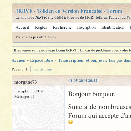
JRRVF - Tolkien en Version Française - Forum
Le forum de
JRRVF
, site dédié à l'oeuvre de J.R.R. Tolkien, l'auteur du
Se
Accueil
Règles
Recherche
Inscription
Identification
Vous n'êtes pas identifié(e).
Bienvenue sur le nouveau forum JRRVF ! En cas de problème avec votre lo
Accueil
»
Espace libre
»
Transcription (et oui, je ne fais pas dans
1
Pages :
bas de page
01-05-2014 20:42
morgane73
Inscription : 2014
Bonjour bonjour,
Messages : 1
Suite à de nombreuses
Forum qui accepte d'a