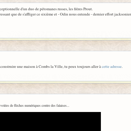
ceptionnelle d'un duo de pétomanes russes, les frères Prout.
essant que de s'affliger ce sixième et - Odin nous entende - dernier effort jacksoni
re construire une maison à Combs la Ville, tu peux toujours aller à
cette adresse
.
volées de flèches numériques contre des falaises...