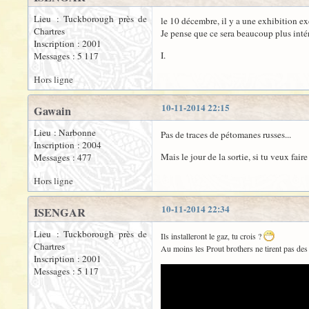
Lieu : Tuckborough près de
le 10 décembre, il y a une exhibition ex
Chartres
Je pense que ce sera beaucoup plus intér
Inscription : 2001
I.
Messages : 5 117
Hors ligne
10-11-2014 22:15
Gawain
Lieu : Narbonne
Pas de traces de pétomanes russes...
Inscription : 2004
Mais le jour de la sortie, si tu veux fai
Messages : 477
Hors ligne
10-11-2014 22:34
ISENGAR
Lieu : Tuckborough près de
Ils installeront le gaz, tu crois ?
Chartres
Au moins les Prout brothers ne tirent pas des 
Inscription : 2001
Messages : 5 117