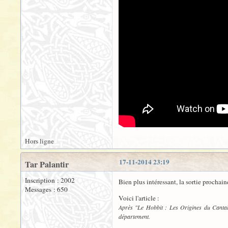
Hors ligne
17-11-2014 23:19
Tar Palantir
Inscription : 2002
Bien plus intéressant, la sortie prochai
Messages : 650
Voici l'article :
Après "Le Hobbit : Les Origines du Cantal"
département.