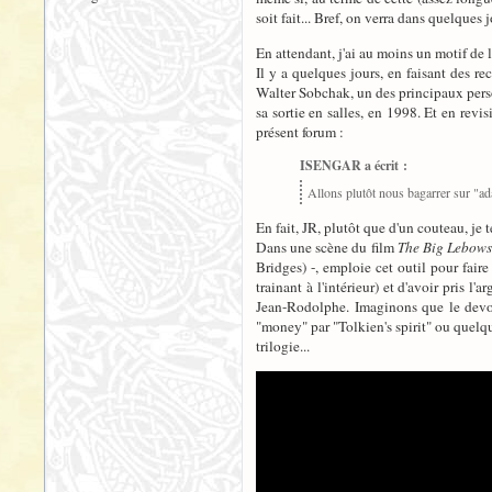
soit fait... Bref, on verra dans quelques jo
En attendant, j'ai au moins un motif de lé
Il y a quelques jours, en faisant des re
Walter Sobchak, un des principaux per
sa sortie en salles, en 1998. Et en revi
présent forum :
ISENGAR a écrit :
Allons plutôt nous bagarrer sur "adap
En fait, JR, plutôt que d'un couteau, je t
Dans une scène du film
The Big Lebows
Bridges) -, emploie cet outil pour fair
trainant à l'intérieur) et d'avoir pris 
Jean-Rodolphe. Imaginons que le devoir
"money" par "Tolkien's spirit" ou quelqu
trilogie...