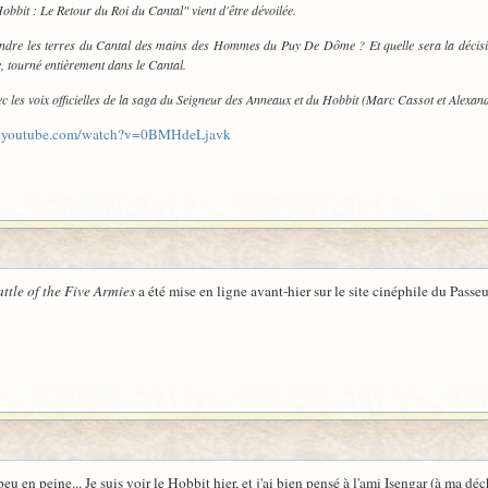
bbit : Le Retour du Roi du Cantal" vient d'être dévoilée.
endre les terres du Cantal des mains des Hommes du Puy De Dôme ? Et quelle sera la décisio
, tourné entièrement dans le Cantal.
vec les voix officielles de la saga du Seigneur des Anneaux et du Hobbit (Marc Cassot et Alexa
w.youtube.com/watch?v=0BMHdeLjavk
ttle of the Five Armies
a été mise en ligne avant-hier sur le site cinéphile du Passe
u en peine... Je suis voir le Hobbit hier, et j'ai bien pensé à l'ami Isengar (à ma déc