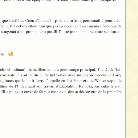
u que les frères Coen s'étaient inspirés de sa forte personnalité pour créer
oir en DVD cet excellent film que j'avais découvert au cinéma à l'époque de
n songeant à un propos tenu par JR l'autre jour, dans une autre section du
ule...
(John Goodman) - le meilleur ami du personnage principal, The Dude (Jeff
avoir volé la voiture du Dude (retrouvée avec un devoir d'école de Larry
aginons que le petit Larry s'appelle en fait Peter, et que Walter s'appelle
films de PJ incarnant son travail d'adaptation. Remplaçons enfin le mot
e JR a pu avoir envie de faire, à mon avis, dès sa découverte de la première