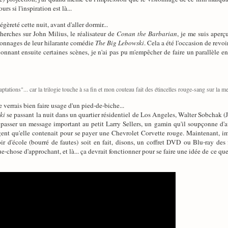
urs si l'inspiration est là...
gèreté cette nuit, avant d'aller dormir...
cherches sur John Milius, le réalisateur de
Conan the Barbarian
, je me suis aperç
sonnages de leur hilarante comédie
The Big Lebowski
. Cela a été l'occasion de rev
sionnant ensuite certaines scènes, je n'ai pas pu m'empêcher de faire un parallèle e
tations"... car la trilogie touche à sa fin et mon couteau fait des étincelles rouge-sang sur la me
e verrais bien faire usage d'un pied-de-biche...
ki
se passant la nuit dans un quartier résidentiel de Los Angeles, Walter Sobchak 
e passer un message important au petit Larry Sellers, un gamin qu'il soupçonne d'
l'argent qu'elle contenait pour se payer une Chevrolet Corvette rouge. Maintenant, im
 d'école (bourré de fautes) soit en fait, disons, un coffret DVD ou Blu-ray des 
e-chose d'approchant, et là... ça devrait fonctionner pour se faire une idée de ce qu