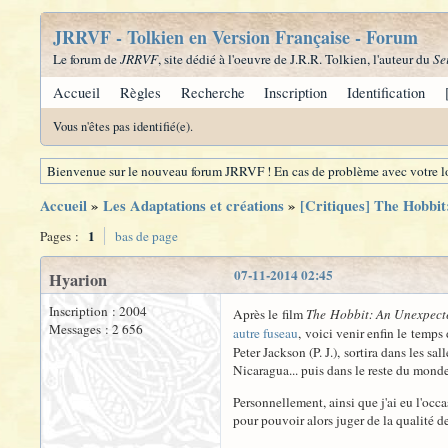
JRRVF - Tolkien en Version Française - Forum
Le forum de
JRRVF
, site dédié à l'oeuvre de J.R.R. Tolkien, l'auteur du
Se
Accueil
Règles
Recherche
Inscription
Identification
Vous n'êtes pas identifié(e).
Bienvenue sur le nouveau forum JRRVF ! En cas de problème avec votre lo
Accueil
»
Les Adaptations et créations
»
[Critiques] The Hobbit:
1
Pages :
bas de page
07-11-2014 02:45
Hyarion
Inscription : 2004
Après le film
The Hobbit: An Unexpect
Messages : 2 656
autre fuseau
, voici venir enfin le temps
Peter Jackson (P. J.), sortira dans les
Nicaragua... puis dans le reste du mond
Personnellement, ainsi que j'ai eu l'occa
pour pouvoir alors juger de la qualité 