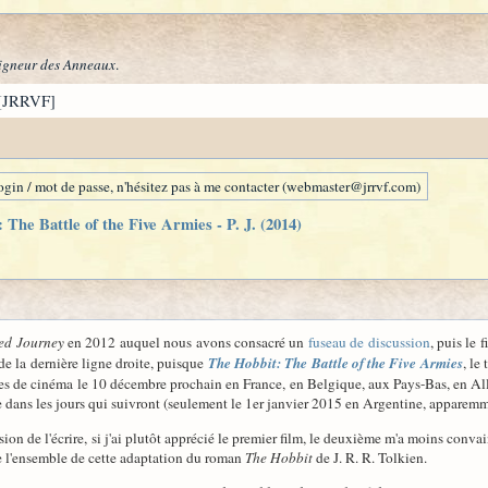
igneur des Anneaux
.
[JRRVF]
gin / mot de passe, n'hésitez pas à me contacter (webmaster@jrrvf.com)
 The Battle of the Five Armies - P. J. (2014)
ed Journey
en 2012 auquel nous avons consacré un
fuseau de discussion
, puis le 
 de la dernière ligne droite, puisque
The Hobbit: The Battle of the Five Armies
, le
 salles de cinéma le 10 décembre prochain en France, en Belgique, aux Pays-Bas, e
e dans les jours qui suivront (seulement le 1er janvier 2015 en Argentine, apparemm
sion de l'écrire, si j'ai plutôt apprécié le premier film, le deuxième m'a moins conv
de l'ensemble de cette adaptation du roman
The Hobbit
de J. R. R. Tolkien.