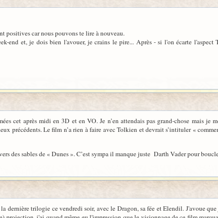
nt positives car nous pouvons te lire à nouveau.
k-end et, je dois bien l'avouer, je crains le pire... Après - si l'on écarte l'aspec
armées cet après midi en 3D et en VO. Je n’en attendais pas grand-chose mais je me 
eux précédents. Le film n’a rien à faire avec Tolkien et devrait s’intituler « commen
 vers des sables de « Dunes ». C’est sympa il manque juste Darth Vader pour boucl
de la dernière trilogie ce vendredi soir, avec le Dragon, sa fée et Elendil. J'avoue que
e) projection, j'ai quand même eu l'impression que le visionnage de ce film marqua