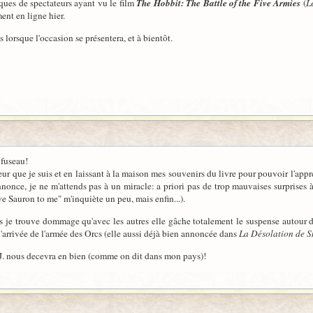
tiques de spectateurs ayant vu le film
The Hobbit: The Battle of the Five Armies
(
L
ent en ligne hier.
 lorsque l'occasion se présentera, et à bientôt.
 fuseau!
ateur que je suis et en laissant à la maison mes souvenirs du livre pour pouvoir l'ap
nnonce, je ne m'attends pas à un miracle: a priori pas de trop mauvaises surprises
 Sauron to me" m'inquiète un peu, mais enfin...).
s je trouve dommage qu'avec les autres elle gâche totalement le suspense autour d
 l'arrivée de l'armée des Orcs (elle aussi déjà bien annoncée dans
La Désolation de 
P.J. nous decevra en bien (comme on dit dans mon pays)!