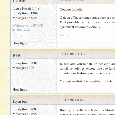
Cédric
Lieu : Près de Lille
Coucou Isabelle !
Inscription : 1999
Oui, en effet, certaines conséquences so
Messages : 6 026
J'irai probablement voir la chose ce wee
Webmestre de JRRVF
également des doutes sérieux.
Site Web
Cédric.
Hors ligne
11-12-2014 21:39
jean
Inscription : 2002
Je suis allé voir la bataille des cinq 
Messages : 909
troisième volet est encore pire que les d
minute sans histoire pour les relier ».
On a même droit à une petite visite des
Hors ligne
13-12-2014 03:29
Hyarion
Inscription : 2004
Bon... je suis allé voir le dernier film 
Messages : 2 656
même si, au terme de cette (assez longu