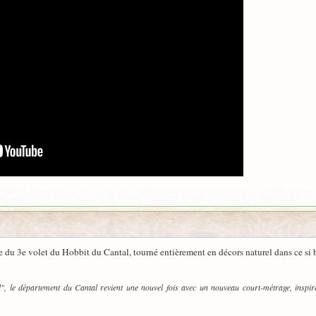
ne du 3e volet du Hobbit du Cantal, tourné entièrement en décors naturel dans ce si 
, le département du Cantal revient une nouvel fois avec un nouveau court-métrage, inspiré