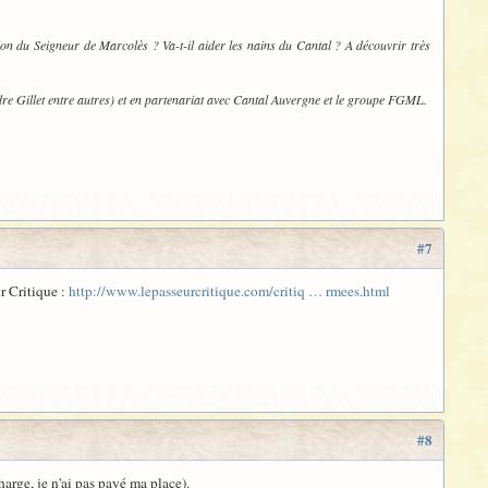
n du Seigneur de Marcolès ? Va-t-il aider les nains du Cantal ? A découvrir très
ndre Gillet entre autres) et en partenariat avec Cantal Auvergne et le groupe FGML.
#7
ur Critique :
http://www.lepasseurcritique.com/critiq … rmees.html
#8
harge, je n'ai pas payé ma place).