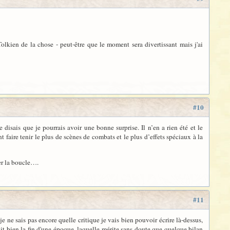
t Tolkien de la chose - peut-être que le moment sera divertissant mais j'ai
#10
disais que je pourrais avoir une bonne surprise. Il n’en a rien été et le
t faire tenir le plus de scènes de combats et le plus d’effets spéciaux à la
er la boucle….
#11
 je ne sais pas encore quelle critique je vais bien pouvoir écrire là-dessus,
it bien la fin d'une époque, laquelle mérite sans doute que quelque bilan