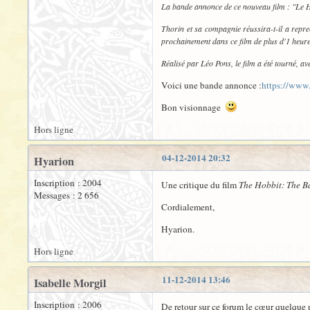
La bande annonce de ce nouveau film : "Le Ho
Thorin et sa compagnie réussira-t-il a repr
prochainement dans ce film de plus d'1 heure
Réalisé par Léo Pons, le film a été tourné, a
Voici une bande annonce :
https://ww
Bon visionnage
Hors ligne
04-12-2014 20:32
Hyarion
Inscription : 2004
Une critique du film
The Hobbit: The Ba
Messages : 2 656
Cordialement,
Hyarion.
Hors ligne
11-12-2014 13:46
Isabelle Morgil
Inscription : 2006
De retour sur ce forum le cœur quelque pe