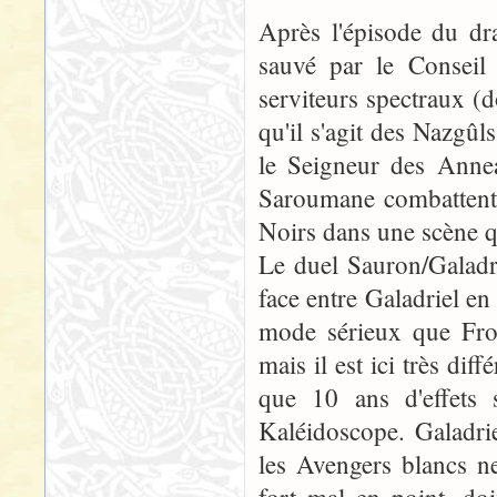
Après l'épisode du dr
sauvé par le Conseil
serviteurs spectraux (
qu'il s'agit des Nazgûls
le Seigneur des Annea
Saroumane combattent d
Noirs dans une scène qu
Le duel Sauron/Galadri
face entre Galadriel e
mode sérieux que Fro
mais il est ici très dif
que 10 ans d'effets 
Kaléidoscope. Galadri
les Avengers blancs n
fort mal en point, do