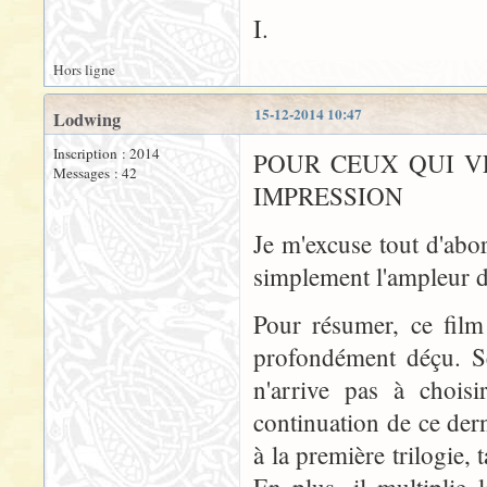
I.
Hors ligne
15-12-2014 10:47
Lodwing
Inscription : 2014
POUR CEUX QUI V
Messages : 42
IMPRESSION
Je m'excuse tout d'abor
simplement l'ampleur 
Pour résumer, ce film 
profondément déçu. Se
n'arrive pas à chois
continuation de ce derni
à la première trilogie, 
En plus, il multiplie