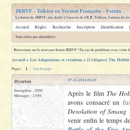
JRRVF - Tolkien en Version Française - Forum
Le forum de
JRRVF
, site dédié à l'oeuvre de J.R.R. Tolkien, l'auteur du
Se
Accueil
Règles
Recherche
Inscription
Identification
Vous n'êtes pas identifié(e).
Bienvenue sur le nouveau forum JRRVF ! En cas de problème avec votre lo
Accueil
»
Les Adaptations et créations
»
[Critiques] The Hobbit:
1
Pages :
bas de page
07-11-2014 02:45
Hyarion
Inscription : 2004
The Hob
Après le film
Messages : 2 656
avons consacré un
fu
Desolation of Smaug
e
venir enfin le temps d
Battle of the Five Ar