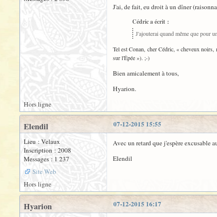
J'ai, de fait, eu droit à un dîner (raisonn
Cédric a écrit :
J'ajouterai quand même que pour un 
Tel est Conan, cher Cédric, « cheveux noirs, r
sur l'Épée »). ;-)
Bien amicalement à tous,
Hyarion.
Hors ligne
07-12-2015 15:55
Elendil
Lieu : Velaux
Avec un retard que j'espère excusable a
Inscription : 2008
Elendil
Messages : 1 237
Site Web
Hors ligne
07-12-2015 16:17
Hyarion