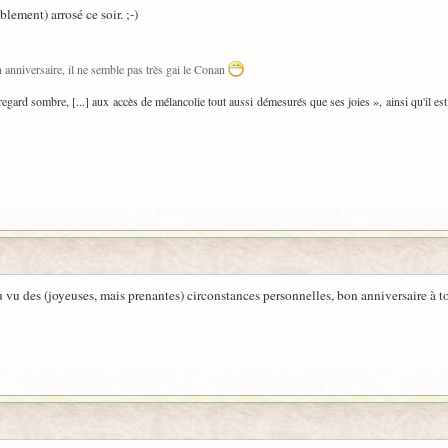
ablement) arrosé ce soir. ;-)
anniversaire, il ne semble pas très gai le Conan
egard sombre, [...] aux accès de mélancolie tout aussi démesurés que ses joies », ainsi qu'il est
u vu des (joyeuses, mais prenantes) circonstances personnelles, bon anniversaire à t