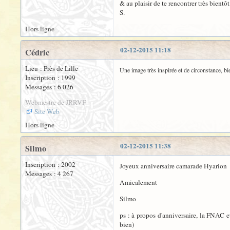
& au plaisir de te rencontrer très bientôt
S.
Hors ligne
02-12-2015 11:18
Cédric
Lieu : Près de Lille
Une image très inspirée et de circonstance, b
Inscription : 1999
Messages : 6 026
Webmestre de JRRVF
Site Web
Hors ligne
02-12-2015 11:38
Silmo
Inscription : 2002
Joyeux anniversaire camarade Hyario
Messages : 4 267
Amicalement
Silmo
ps : à propos d'anniversaire, la FNAC 
bien)