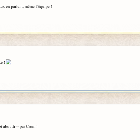
aux en parlent, même l'Equipe !
té !
t aboutir -- par Crom !