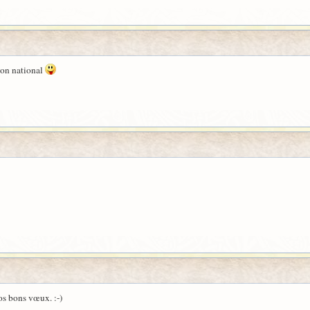
ion national
os bons vœux. :-)