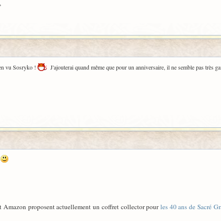
,
ien vu Sosryko !
J'ajouterai quand même que pour un anniversaire, il ne semble pas très g
n
et Amazon proposent actuellement un coffret collector pour
les 40 ans de Sacré Gr