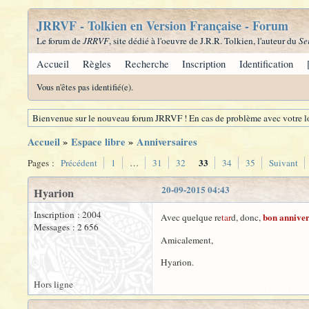
JRRVF - Tolkien en Version Française - Forum
Le forum de
JRRVF
, site dédié à l'oeuvre de J.R.R. Tolkien, l'auteur du
Se
Accueil
Règles
Recherche
Inscription
Identification
Vous n'êtes pas identifié(e).
Bienvenue sur le nouveau forum JRRVF ! En cas de problème avec votre lo
Accueil
»
Espace libre
»
Anniversaires
33
Pages :
Précédent
1
…
31
32
34
35
Suivant
20-09-2015 04:43
Hyarion
Inscription : 2004
bon anniver
Avec quelque re
tar
d, donc,
Messages : 2 656
Amicalement,
Hyarion.
Hors ligne