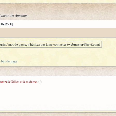
igneur des Anneaux
.
[JRRVF]
gin / mot de passe, n'hésitez pas à me contacter (webmaster@jrrvf.com)
bas de page
saire
à Gilles et à sa dame
. :-)