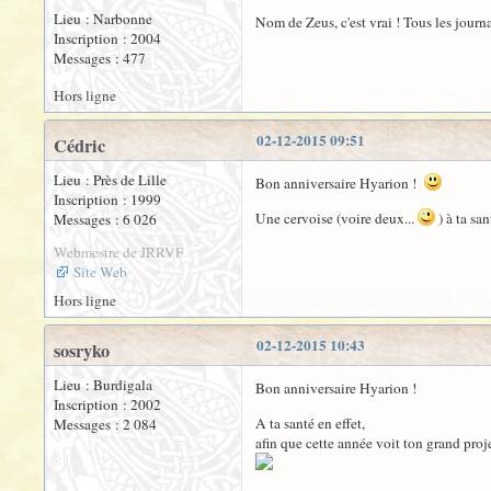
Lieu : Narbonne
Nom de Zeus, c'est vrai ! Tous les journ
Inscription : 2004
Messages : 477
Hors ligne
02-12-2015 09:51
Cédric
Lieu : Près de Lille
Bon anniversaire Hyarion !
Inscription : 1999
Une cervoise (voire deux...
) à ta san
Messages : 6 026
Webmestre de JRRVF
Site Web
Hors ligne
02-12-2015 10:43
sosryko
Lieu : Burdigala
Bon anniversaire Hyarion !
Inscription : 2002
A ta santé en effet,
Messages : 2 084
afin que cette année voit ton grand proje