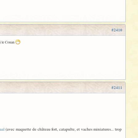
#2410
ai le Conan
#2411
aal
(avec maquette de château fort, catapulte, et vaches miniatures... trop