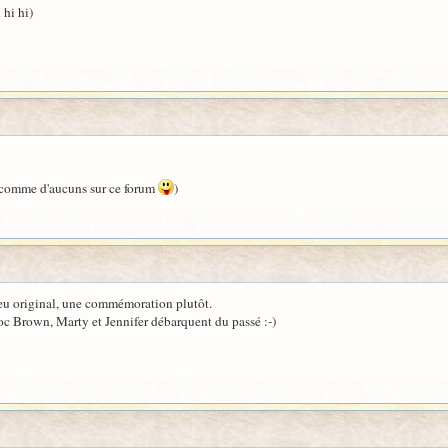
i hi hi)
re comme d'aucuns sur ce forum
)
peu original, une commémoration plutôt.
Doc Brown, Marty et Jennifer débarquent du passé :-)