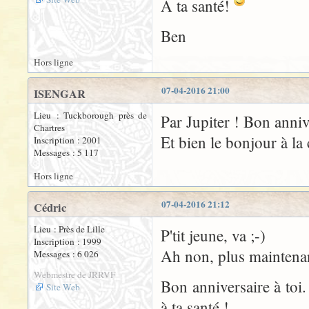
A ta santé!
Ben
Hors ligne
07-04-2016 21:00
ISENGAR
Lieu : Tuckborough près de
Par Jupiter ! Bon anniv
Chartres
Et bien le bonjour à l
Inscription : 2001
Messages : 5 117
Hors ligne
07-04-2016 21:12
Cédric
Lieu : Près de Lille
P'tit jeune, va ;-)
Inscription : 1999
Ah non, plus mainten
Messages : 6 026
Webmestre de JRRVF
Bon anniversaire à toi.
Site Web
à ta santé !