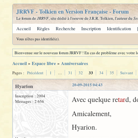
JRRVF - Tolkien en Version Française - Forum
Le forum de
JRRVF
, site dédié à l'oeuvre de J.R.R. Tolkien, l'auteur du
Se
Accueil
Règles
Recherche
Inscription
Identification
Vous n'êtes pas identifié(e).
Bienvenue sur le nouveau forum JRRVF ! En cas de problème avec votre lo
Accueil
»
Espace libre
»
Anniversaires
33
Pages :
Précédent
1
…
31
32
34
35
Suivant
20-09-2015 04:43
Hyarion
Inscription : 2004
Avec quelque re
tar
d, d
Messages : 2 656
Amicalement,
Hyarion.