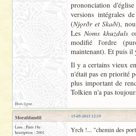
prononciation d'église
versions intégrales d
Njǫrðr et Skaði
(
), nou
Noms khuzduls
Les
o
modifié l'ordre (pur
maintenant). Et puis il
Il y a certains vieux 
n'était pas en priorité 
plus important de rend
Tolkien n'a pas toujour
Hors ligne
15-05-2015 12:19
Moraldandil
Lieu : Paris 18e
Yrch !... "chemin des por
Inscription : 2001