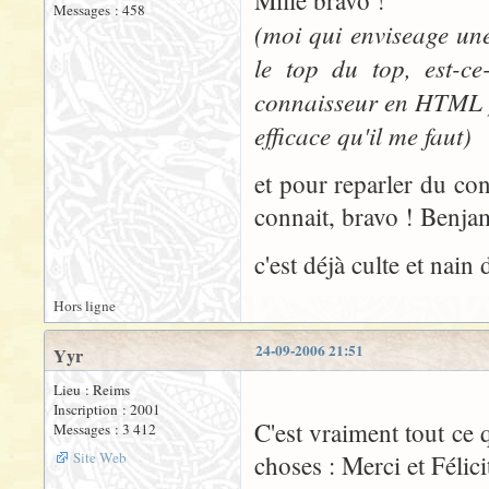
Mille bravo !
Messages : 458
(moi qui enviseage une
le top du top, est-c
connaisseur en HTML peu
efficace qu'il me faut)
et pour reparler du con
connait, bravo ! Benjam
c'est déjà culte et nain 
Hors ligne
24-09-2006 21:51
Yyr
Lieu : Reims
Inscription : 2001
C'est vraiment tout ce 
Messages : 3 412
Site Web
choses : Merci et Félic