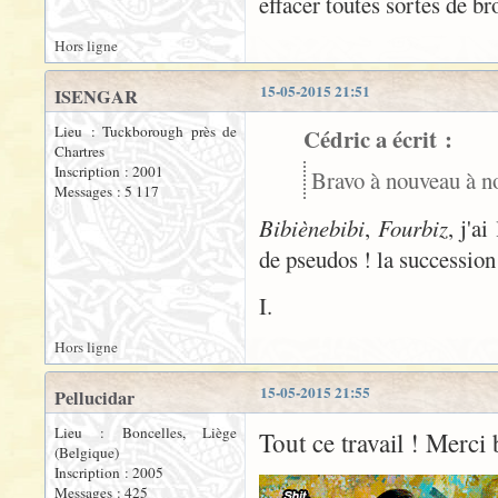
effacer toutes sortes de br
Hors ligne
15-05-2015 21:51
ISENGAR
Lieu : Tuckborough près de
Cédric a écrit :
Chartres
Inscription : 2001
Bravo à nouveau à n
Messages : 5 117
Bibiènebibi
,
Fourbiz
, j'ai
de pseudos ! la successio
I.
Hors ligne
15-05-2015 21:55
Pellucidar
Lieu : Boncelles, Liège
Tout ce travail ! Merci
(Belgique)
Inscription : 2005
Messages : 425