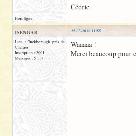
Cédric.
Hors ligne
25-03-2016 11:55
ISENGAR
Lieu : Tuckborough près de
Waaaaa !
Chartres
Merci beaucoup pour 
Inscription : 2001
Messages : 5 117