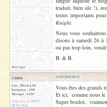
langue laquelle le Sei
traduit, bien sûr !), a
textes importants pou
Knight
.
Nous vous souhaitons
disons à samedi 26 à
ou pas trop loin, voudr
B. & B.
Hors ligne
25-03-2016 08:33
Cédric
Lieu : Près de Lille
Vous êtes des grands 
Inscription : 1999
Et ici, comme nous le
Messages : 6 026
Super boulot, vraiment
Webmestre de JRRVF
Site Web