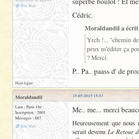
superbe boulot ! Et mer
Webmestre de JRRVF
Site Web
Cédric.
Moraldandil a écrit
Yrch !... "chemin d
peux m'éditer ça po
? Merci.
P.. Pa.. paass d' de pr
Hors ligne
15-05-2015 15:53
Moraldandil
Lieu : Paris 18e
Me.. me... merci be
Inscription : 2001
Messages : 887
Heureusement que nous n
Site Web
serait devenu
Le Retour d