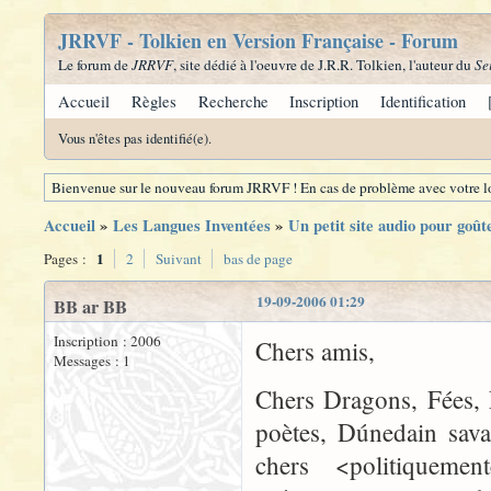
JRRVF - Tolkien en Version Française - Forum
Le forum de
JRRVF
, site dédié à l'oeuvre de J.R.R. Tolkien, l'auteur du
Se
Accueil
Règles
Recherche
Inscription
Identification
Vous n'êtes pas identifié(e).
Bienvenue sur le nouveau forum JRRVF ! En cas de problème avec votre lo
Accueil
»
Les Langues Inventées
»
Un petit site audio pour goûte
1
Pages :
2
Suivant
bas de page
19-09-2006 01:29
BB ar BB
Inscription : 2006
Chers amis,
Messages : 1
Chers Dragons, Fées, 
poètes, Dúnedain sava
chers <politiquement