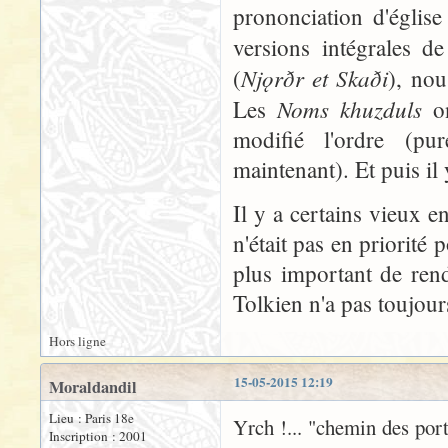
prononciation d'église
versions intégrales d
Njǫrðr et Skaði
(
), nou
Noms khuzduls
Les
o
modifié l'ordre (pur
maintenant). Et puis il
Il y a certains vieux 
n'était pas en priorité 
plus important de rend
Tolkien n'a pas toujour
Hors ligne
15-05-2015 12:19
Moraldandil
Lieu : Paris 18e
Yrch !... "chemin des por
Inscription : 2001