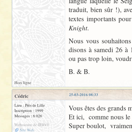
langue laquelle le Sei
traduit, bien sûr !), a
textes importants pou
Knight
.
Nous vous souhaitons
disons à samedi 26 à
ou pas trop loin, voudr
B. & B.
Hors ligne
25-03-2016 08:33
Cédric
Lieu : Près de Lille
Vous êtes des grands 
Inscription : 1999
Et ici, comme nous le
Messages : 6 026
Super boulot, vraiment
Webmestre de JRRVF
Site Web