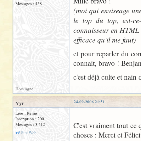
Mille bravo !
Messages : 458
(moi qui enviseage une
le top du top, est-c
connaisseur en HTML peu
efficace qu'il me faut)
et pour reparler du con
connait, bravo ! Benjam
c'est déjà culte et nain 
Hors ligne
24-09-2006 21:51
Yyr
Lieu : Reims
Inscription : 2001
C'est vraiment tout ce 
Messages : 3 412
Site Web
choses : Merci et Félic