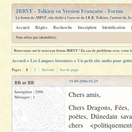
JRRVF - Tolkien en Version Française - Forum
Le forum de
JRRVF
, site dédié à l'oeuvre de J.R.R. Tolkien, l'auteur du
Se
Accueil
Règles
Recherche
Inscription
Identification
Vous n'êtes pas identifié(e).
Bienvenue sur le nouveau forum JRRVF ! En cas de problème avec votre lo
Accueil
»
Les Langues Inventées
»
Un petit site audio pour goûte
1
Pages :
2
Suivant
bas de page
19-09-2006 01:29
BB ar BB
Inscription : 2006
Chers amis,
Messages : 1
Chers Dragons, Fées, 
poètes, Dúnedain sava
chers <politiquement