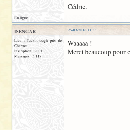
Cédric.
En ligne
25-03-2016 11:55
ISENGAR
Lieu : Tuckborough près de
Waaaaa !
Chartres
Merci beaucoup pour 
Inscription : 2001
Messages : 5 117