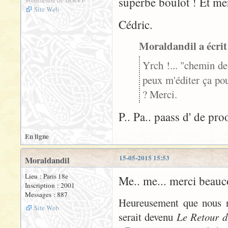
superbe boulot ! Et mer
Webmestre de JRRVF
Site Web
Cédric.
Moraldandil a écrit
Yrch !... "chemin d
peux m'éditer ça po
? Merci.
P.. Pa.. paass d' de pr
En ligne
15-05-2015 15:53
Moraldandil
Lieu : Paris 18e
Me.. me... merci be
Inscription : 2001
Messages : 887
Heureusement que nous n
Site Web
serait devenu
Le Retour d