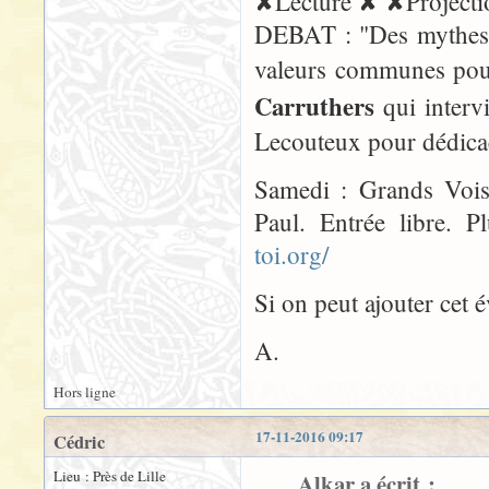
✘Lecture ✘ ✘Projecti
DEBAT : "Des mythes f
valeurs communes po
Carruthers
qui interv
Lecouteux pour dédicac
Samedi : Grands Voisi
Paul. Entrée libre. 
toi.org/
Si on peut ajouter cet 
A.
Hors ligne
17-11-2016 09:17
Cédric
Lieu : Près de Lille
Alkar a écrit :