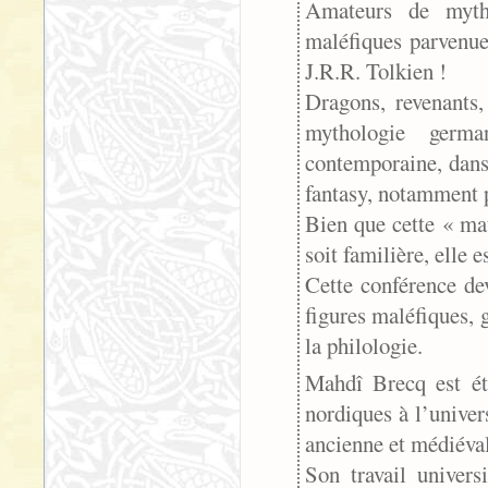
Amateurs de mytho
maléfiques parvenue
J.R.R. Tolkien !
Dragons, revenants,
mythologie germa
contemporaine, dans
fantasy, notamment p
Bien que cette « ma
soit familière, elle
Cette conférence dev
figures maléfiques, 
la philologie.
Mahdî Brecq est étu
nordiques à l’univer
ancienne et médiéval
Son travail univers