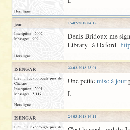
I.
Hors ligne
15-02-2018 04:12
jean
Inscription : 2002
Denis Bridoux me signa
Messages : 909
Library à Oxford
htt
Hors ligne
22-02-2018 23:01
ISENGAR
Lieu : Tuckborough près de
Une petite
mise à jour
Chartres
Inscription : 2001
I.
Messages : 5 117
Hors ligne
24-03-2018 16:11
ISENGAR
Lieu : Tuckborough près de
C'est le week-end du J