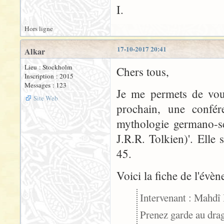
I.
Hors ligne
17-10-2017 20:41
Alkar
Lieu : Stockholm
Chers tous,
Inscription : 2015
Messages : 123
Je me permets de vou
Site Web
prochain, une confére
mythologie germano-sc
J.R.R. Tolkien)'. Elle
45.
Voici la fiche de l'évèn
Intervenant : Mahdî B
Prenez garde au dra