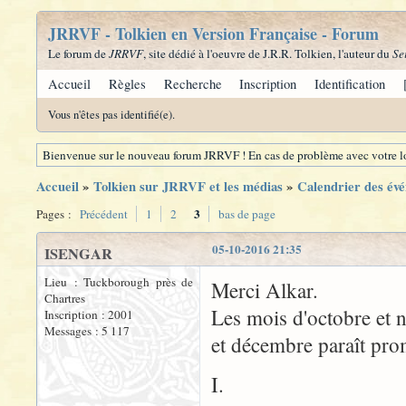
JRRVF - Tolkien en Version Française - Forum
Le forum de
JRRVF
, site dédié à l'oeuvre de J.R.R. Tolkien, l'auteur du
Se
Accueil
Règles
Recherche
Inscription
Identification
Vous n'êtes pas identifié(e).
Bienvenue sur le nouveau forum JRRVF ! En cas de problème avec votre lo
Accueil
»
Tolkien sur JRRVF et les médias
»
Calendrier des évé
3
Pages :
Précédent
1
2
bas de page
05-10-2016 21:35
ISENGAR
Lieu : Tuckborough près de
Merci Alkar.
Chartres
Les mois d'octobre et 
Inscription : 2001
Messages : 5 117
et décembre paraît prome
I.