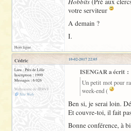
Hobbits
(Pré aux clerc
votre serviteur
A demain ?
I.
Hors ligne
10-02-2017 22:05
Cédric
Lieu : Près de Lille
ISENGAR a écrit :
Inscription : 1999
Messages : 6 026
Un petit mot pour ra
Webmestre de JRRVF
week-end (
Site Web
Ben si, je serai loin. 
Et couvre-toi, il fait p
Bonne conférence, à bi