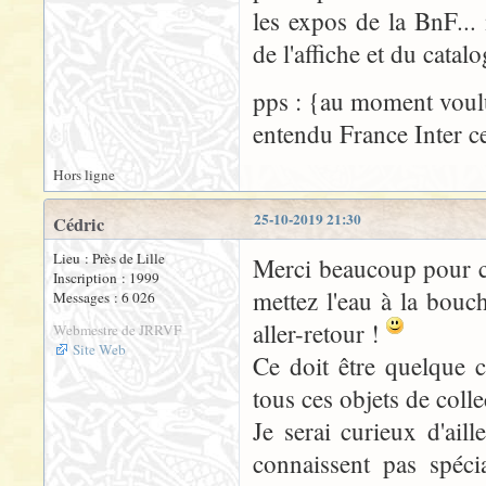
les expos de la BnF... 
de l'affiche et du catal
pps : {au moment voulu
entendu France Inter 
Hors ligne
25-10-2019 21:30
Cédric
Lieu : Près de Lille
Merci beaucoup pour c
Inscription : 1999
mettez l'eau à la bou
Messages : 6 026
aller-retour !
Webmestre de JRRVF
Site Web
Ce doit être quelque c
tous ces objets de coll
Je serai curieux d'ail
connaissent pas spéci