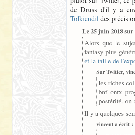
plutôt sur Twitter, ce
de Druss d'il y a env
Tolkiendil
des précisio
Le 25 juin 2018 sur 
Alors que le sujet
fantasy plus géné
et la taille de l'exp
Sur Twitter, vinc
les riches col
bnf ontx pro
postérité. on
Il y a quelques sem
vincent a écrit :