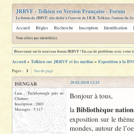
JRRVF - Tolkien en Version Française - Forum
Le forum de
JRRVF
, site dédié à l'oeuvre de J.R.R. Tolkien, l'auteur du
Se
Accueil
Règles
Recherche
Inscription
Identification
Vous n'êtes pas identifié(e).
Bienvenue sur le nouveau forum JRRVF ! En cas de problème avec votre lo
Accueil
»
Tolkien sur JRRVF et les médias
»
Exposition à la BN
1
Pages :
bas de page
28-02-2018 12:25
ISENGAR
Lieu : Tuckborough près de
Bonjour à tous,
Chartres
Inscription : 2001
Bibliothèque nation
la
Messages : 5 117
exposition sur le thème
mondes, autour de l’oe