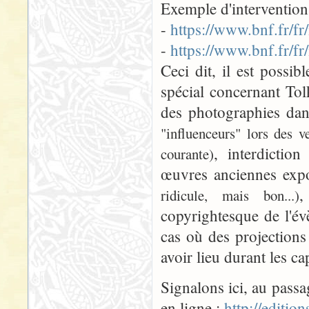
Exemple d'intervention
-
https://www.bnf.fr/fr
-
https://www.bnf.fr/f
Ceci dit, il est possib
spécial concernant Tol
des photographies dan
"influenceurs" lors des v
, interdictio
courante)
œuvres anciennes exp
,
ridicule, mais bon...)
copyrightesque de l'é
cas où des projections
avoir lieu durant les ca
Signalons ici, au passa
en ligne :
http://edition