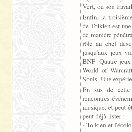
Vert, ou son trava
Enfin, la troisièm
de Tolkien est une 
de manière pénétra
rôle au chef desq
jusqu'aux jeux vi
BNF. Quatre jeux e
World of Warcraft
Souls. Une expérien
En sus de cette 
rencontres événeme
musique, et peut-ê
peut déjà lister :
- Tolkien et l'écolo