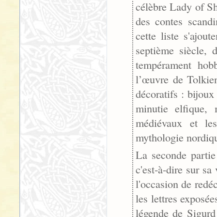
célèbre Lady of Sh
des contes scandi
cette liste s'ajou
septième siècle, 
tempérament hobb
l’œuvre de Tolkie
décoratifs : bijoux
minutie elfique,
médiévaux et les
mythologie nordiq
La seconde partie
c'est-à-dire sur sa
l'occasion de redé
les lettres exposé
légende de Sigurd