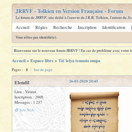
JRRVF - Tolkien en Version Française - Forum
Le forum de
JRRVF
, site dédié à l'oeuvre de J.R.R. Tolkien, l'auteur du
Se
Accueil
Règles
Recherche
Inscription
Identification
Vous n'êtes pas identifié(e).
Bienvenue sur le nouveau forum JRRVF ! En cas de problème avec votre lo
Accueil
»
Espace libre
»
Tië lelya tennoio ompa
1
Pages :
bas de page
26-01-2020 20:45
Elendil
Lieu : Velaux
Inscription : 2008
Messages : 1 237
Site Web