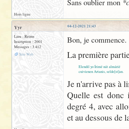
*c
Sans oublier mon
Hors ligne
04-12-2021 21:43
Yyr
Lieu : Reims
Bon, je commence.
Inscription : 2001
Messages : 3 412
La première parti
Site Web
Elendil yo Írimë nát almárië
cuivienen Artanis, selde[st]an.
Je n'arrive pas à l
Quelle est donc i
degré 4, avec all
et au dessous de l