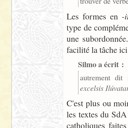
trouver de verb
-i
Les formes en
type de compléme
une subordonnée.
facilité la tâche ici
Silmo a écrit :
autrement dit
excelsis Ilúvata
C'est plus ou moin
les textes du SdA 
catholiques faite