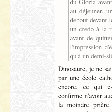
du Gloria avant
au déjeuner, un
debout devant l
un credo à la r
avant de quitte
l'impression d'
qu'à un demi-si
Dinosaure, je ne sai
par une école catho
encore, ce qui es
confirme n'avoir au
la moindre prière