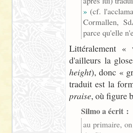
après lui) tradui
»
(cf. l'acclam
Cormallen, SdA
parce qu'elle n'
Littéralement « 
d'ailleurs la glo
height
), donc « g
traduit est la fo
praise
, où figure b
Silmo a écrit :
au primaire, on