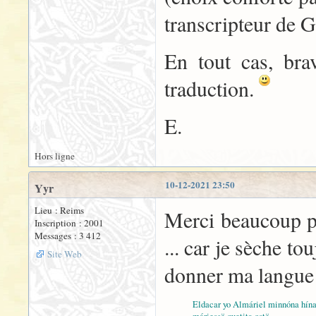
transcripteur de 
En tout cas, bra
traduction.
E.
Hors ligne
10-12-2021 23:50
Yyr
Lieu : Reims
Merci beaucoup po
Inscription : 2001
Messages : 3 412
... car je sèche tou
Site Web
donner ma langue a
Eldacar yo Almáriel minnóna hína