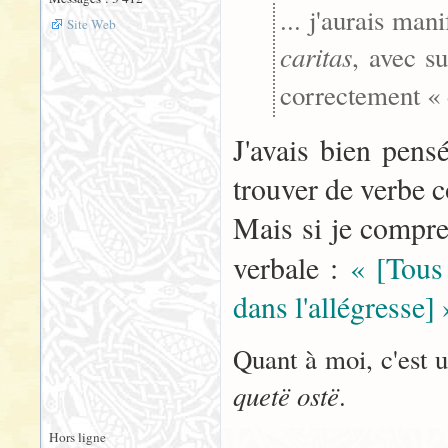
... j'aurais ma
Site Web
caritas
, avec s
correctement «
J'avais bien pens
trouver de verbe 
Mais si je compre
verbale :
« [Tous 
dans l'allégresse] 
Quant à moi, c'est 
quetë ostë
.
Hors ligne