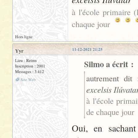
à l'école primaire (
chaque jour
Hors ligne
11-12-2021 21:25
Yyr
Lieu : Reims
Silmo a écrit :
Inscription : 2001
Messages : 3 412
autrement dit
Site Web
excelsis Ilúvata
à l'école primai
de chaque jour
:
Oui, en sachant 