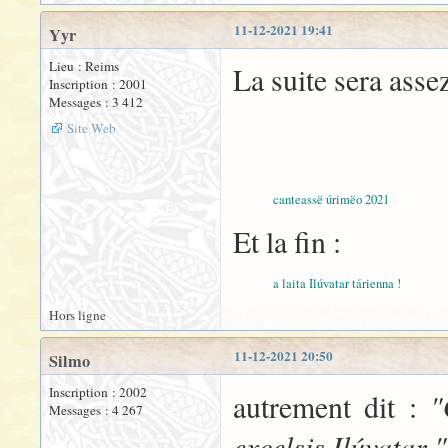
11-12-2021 19:41
Yyr
Lieu : Reims
La suite
Inscription : 2001
Messages : 3 412
Site Web
canteassë úrimëo 2021
Et la fin :
a laita Ilúvatar tárienna !
Hors ligne
11-12-2021 20:50
Silmo
Inscription : 2002
"
autrement dit :
Messages : 4 267
excelsis Ilúvatar "