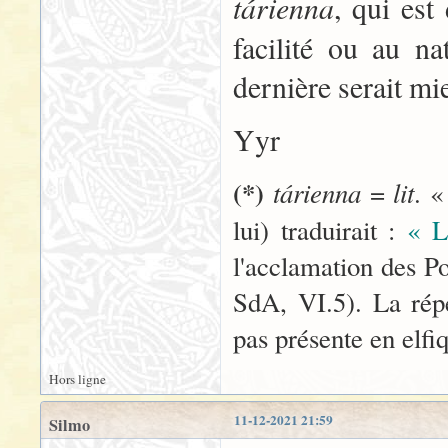
tárienna
, qui est
facilité ou au n
dernière serait m
Yyr
(*)
tárienna
lit
=
. «
lui) traduirait :
« L
l'acclamation des 
SdA, VI.5). La répé
pas présente en elfi
Hors ligne
11-12-2021 21:59
Silmo