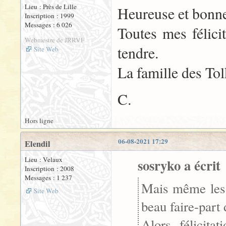
Lieu : Près de Lille
Heureuse et bonne
Inscription : 1999
Messages : 6 026
Toutes mes félicit
Webmestre de JRRVF
tendre.
Site Web
La famille des Tolk
C.
Hors ligne
06-08-2021 17:29
Elendil
Lieu : Velaux
sosryko a écrit 
Inscription : 2008
Messages : 1 237
Mais même les 
Site Web
beau faire-part
Alors, félicita