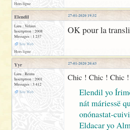
Hors ligne
27-01-2020 19:32
Elendil
Lieu : Velaux
OK pour la transli
Inscription : 2008
Messages : 1 237
Site Web
Hors ligne
27-01-2020 20:43
Yyr
Lieu : Reims
Chic ! Chic ! Chic ! 
Inscription : 2001
Messages : 3 412
Elendil yo Írim
Site Web
nát máriessë qu
onónastat-cuivi
Eldacar yo Alm