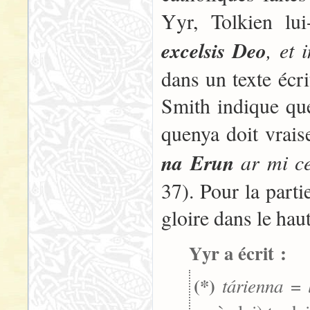
Yyr, Tolkien lu
excelsis Deo
, et
dans un texte écr
Smith indique que
quenya doit vrai
na Erun
ar mi ce
37). Pour la parti
gloire dans le haut
Yyr a écrit :
(*)
tárienna
=