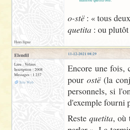
máriessë quetita ostë.
o-stë
: « tous deu
quetita
: ou plutô
Hors ligne
11-12-2021 08:29
Elendil
Lieu : Velaux
Encore une fois, c
Inscription : 2008
Messages : 1 237
ostë
pour
(la con
Site Web
personnels, si l'
d'exemple fourni p
quetita
Reste
, où 
parler ». La term