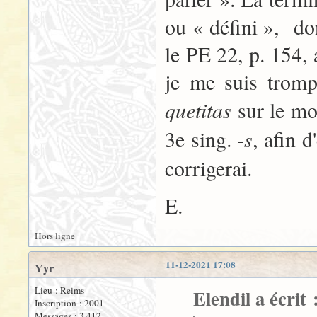
ou « défini », do
le PE 22, p. 154,
je me suis trompé
quetitas
sur le m
-s
3e sing.
, afin 
corrigerai.
E.
Hors ligne
11-12-2021 17:08
Yyr
Lieu : Reims
Elendil a écrit 
Inscription : 2001
Messages : 3 412