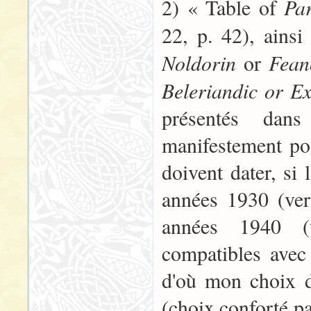
Pa
2) « Table of
22, p. 42), ains
Noldorin
Fean
or
Beleriandic or Ex
présentés dan
manifestement pos
doivent dater, si
années 1930 (ver
années 1940 (v
compatibles avec
d'où mon choix d'
(choix conforté par