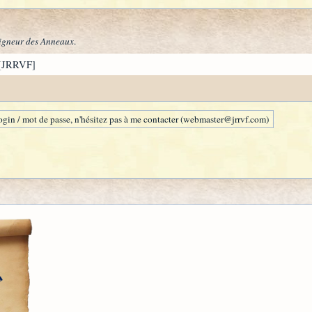
igneur des Anneaux
.
[JRRVF]
gin / mot de passe, n'hésitez pas à me contacter (webmaster@jrrvf.com)