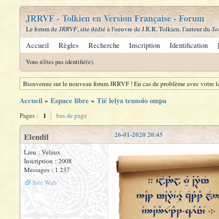
JRRVF - Tolkien en Version Française - Forum
Le forum de
JRRVF
, site dédié à l'oeuvre de J.R.R. Tolkien, l'auteur du
Se
Accueil
Règles
Recherche
Inscription
Identification
Vous n'êtes pas identifié(e).
Bienvenue sur le nouveau forum JRRVF ! En cas de problème avec votre lo
Accueil
»
Espace libre
»
Tië lelya tennoio ompa
1
Pages :
bas de page
26-01-2020 20:45
Elendil
Lieu : Velaux
Inscription : 2008
Messages : 1 237
Site Web