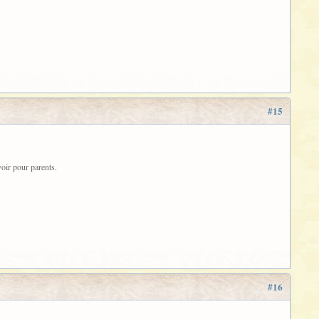
#15
voir pour parents.
#16