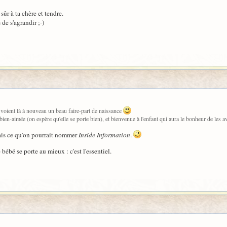
sûr à ta chère et tendre.
 de s'agrandir ;-)
voient là à nouveau un beau faire-part de naissance
 bien-aimée (on espère qu'elle se porte bien), et bienvenue à l'enfant qui aura le bonheur de les a
vais ce qu'on pourrait nommer
Inside Information
.
 bébé se porte au mieux : c'est l'essentiel.