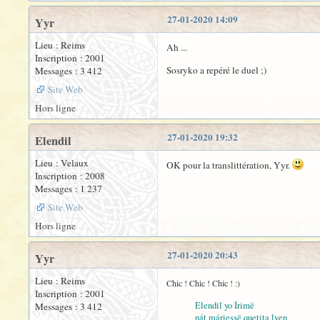
27-01-2020 14:09
Yyr
Lieu : Reims
Ah ...
Inscription : 2001
Sosryko a repéré le duel ;)
Messages : 3 412
Site Web
Hors ligne
27-01-2020 19:32
Elendil
Lieu : Velaux
OK pour la translittération, Yyr.
Inscription : 2008
Messages : 1 237
Site Web
Hors ligne
27-01-2020 20:43
Yyr
Lieu : Reims
Chic ! Chic ! Chic ! :)
Inscription : 2001
Elendil yo Írimë
Messages : 3 412
nát máriessë quetita lyen