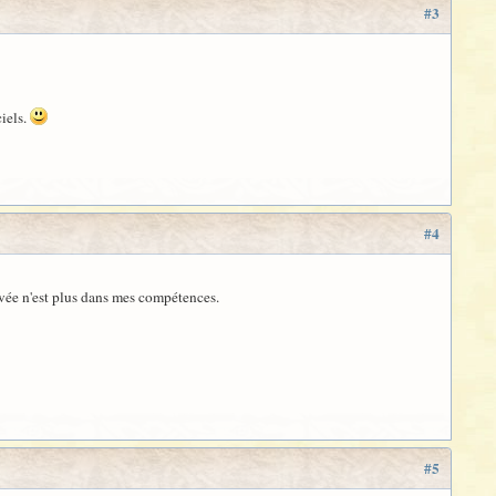
#3
ciels.
#4
levée n'est plus dans mes compétences.
#5