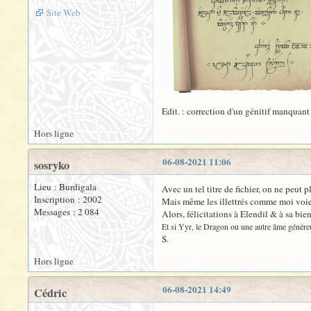
Site Web
Edit. : correction d'un génitif manquant 
Hors ligne
06-08-2021 11:06
sosryko
Lieu : Burdigala
Avec un tel titre de fichier, on ne peut
Inscription : 2002
Mais même les illettrés comme moi voien
Messages : 2 084
Alors, félicitations à Elendil & à sa bie
Et si Yyr, le Dragon ou une autre âme généreuse
S.
Hors ligne
06-08-2021 14:49
Cédric