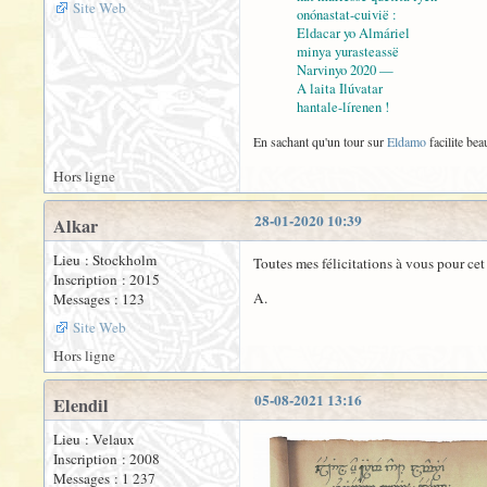
Site Web
onónastat-cuivië :
Eldacar yo Almáriel
minya yurasteassë
Narvinyo 2020 —
A laita Ilúvatar
hantale-lírenen !
En sachant qu'un tour sur
Eldamo
facilite bea
Hors ligne
28-01-2020 10:39
Alkar
Lieu : Stockholm
Toutes mes félicitations à vous pour ce
Inscription : 2015
A.
Messages : 123
Site Web
Hors ligne
05-08-2021 13:16
Elendil
Lieu : Velaux
Inscription : 2008
Messages : 1 237