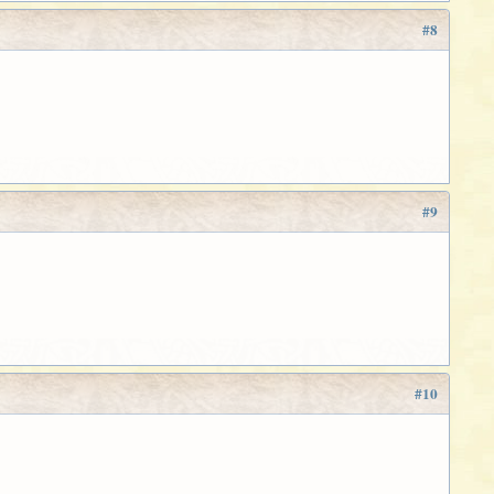
#8
#9
#10