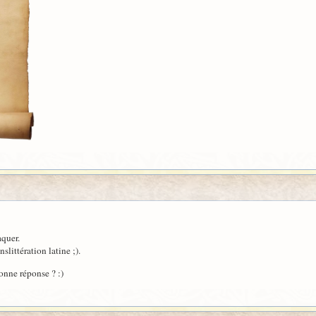
aquer.
slittération latine ;).
onne réponse ? :)