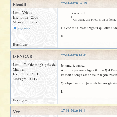
27-01-2020 06:19
Elendil
Lieu : Velaux
Yyr a écrit :
Inscription : 2008
On gagne une photo si on te donne
Messages : 1 237
J'invite tous les courageux qui auront dé
Site Web
E.
Hors ligne
27-01-2020 10:01
ISENGAR
Lieu : Tuckborough près de
Je rame, je rame...
Chartres
A part la première ligne (facile !) et l
Inscription : 2001
Et mon quenya est de toute façon très rou
Messages : 5 117
Quoiqu'il en soit, je saisis le sens généra
I.
Hors ligne
27-01-2020 10:11
Yyr