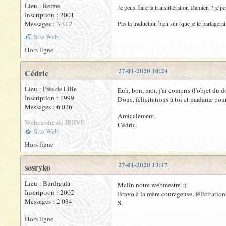
Lieu : Reims
Je peux faire la translittération Damien ? je peu
Inscription : 2001
Messages : 3 412
Pas la traduction bien sûr (que je te partagerai
Site Web
Hors ligne
27-01-2020 10:24
Cédric
Lieu : Près de Lille
Euh, bon, moi, j'ai compris (l'objet du
Inscription : 1999
Donc, félicitations à toi et madame po
Messages : 6 026
Amicalement,
Webmestre de JRRVF
Cédric.
Site Web
Hors ligne
27-01-2020 13:17
sosryko
Lieu : Burdigala
Malin notre webmestre :)
Inscription : 2002
Bravo à la mère courageuse, félicitati
Messages : 2 084
S.
Hors ligne