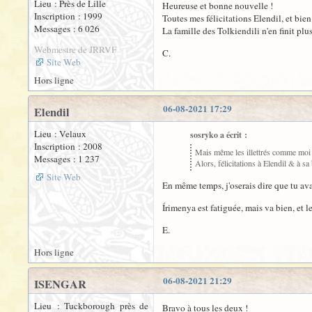
Lieu : Près de Lille
Heureuse et bonne nouvelle !
Inscription : 1999
Toutes mes félicitations Elendil, et bien 
Messages : 6 026
La famille des Tolkiendili n'en finit plus
Webmestre de JRRVF
C.
Site Web
Hors ligne
06-08-2021 17:29
Elendil
Lieu : Velaux
sosryko a écrit :
Inscription : 2008
Mais même les illettrés comme moi 
Messages : 1 237
Alors, félicitations à Elendil & à sa
Site Web
En même temps, j'oserais dire que tu a
Írimenya est fatiguée, mais va bien, et le
E.
Hors ligne
06-08-2021 21:29
ISENGAR
Lieu : Tuckborough près de
Bravo à tous les deux !