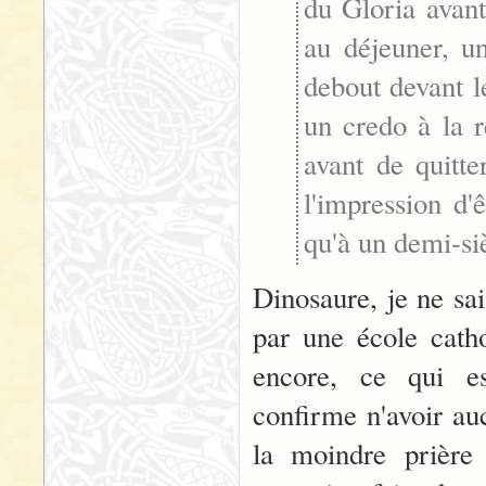
du Gloria avant
au déjeuner, un
debout devant l
un credo à la r
avant de quitte
l'impression d'
qu'à un demi-si
Dinosaure, je ne sai
par une école catho
encore, ce qui es
confirme n'avoir au
la moindre prière