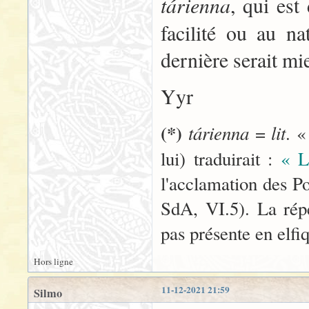
tárienna
, qui est
facilité ou au n
dernière serait m
Yyr
(*)
tárienna
lit
=
. «
lui) traduirait :
« L
l'acclamation des 
SdA, VI.5). La répé
pas présente en elfi
Hors ligne
11-12-2021 21:59
Silmo