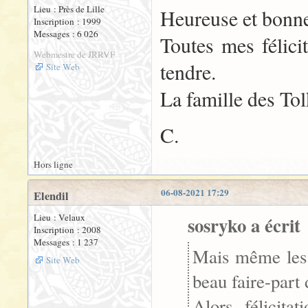
Lieu : Près de Lille
Heureuse et bonne
Inscription : 1999
Messages : 6 026
Toutes mes félicit
Webmestre de JRRVF
tendre.
Site Web
La famille des Tolk
C.
Hors ligne
06-08-2021 17:29
Elendil
Lieu : Velaux
sosryko a écrit 
Inscription : 2008
Messages : 1 237
Mais même les 
Site Web
beau faire-part
Alors, félicita