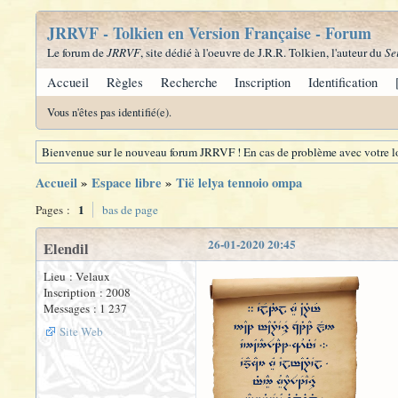
JRRVF - Tolkien en Version Française - Forum
Le forum de
JRRVF
, site dédié à l'oeuvre de J.R.R. Tolkien, l'auteur du
Se
Accueil
Règles
Recherche
Inscription
Identification
Vous n'êtes pas identifié(e).
Bienvenue sur le nouveau forum JRRVF ! En cas de problème avec votre lo
Accueil
»
Espace libre
»
Tië lelya tennoio ompa
1
Pages :
bas de page
26-01-2020 20:45
Elendil
Lieu : Velaux
Inscription : 2008
Messages : 1 237
Site Web