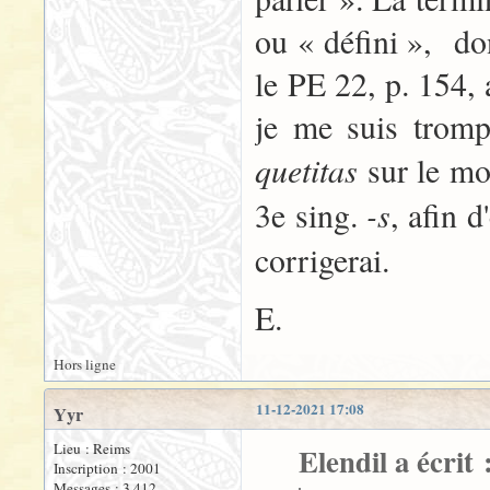
ou « défini », do
le PE 22, p. 154,
je me suis trompé
quetitas
sur le m
-s
3e sing.
, afin 
corrigerai.
E.
Hors ligne
11-12-2021 17:08
Yyr
Lieu : Reims
Elendil a écrit 
Inscription : 2001
Messages : 3 412