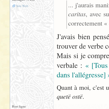
... j'aurais ma
Site Web
caritas
, avec s
correctement «
J'avais bien pens
trouver de verbe 
Mais si je compre
verbale :
« [Tous 
dans l'allégresse] 
Quant à moi, c'est 
quetë ostë
.
Hors ligne