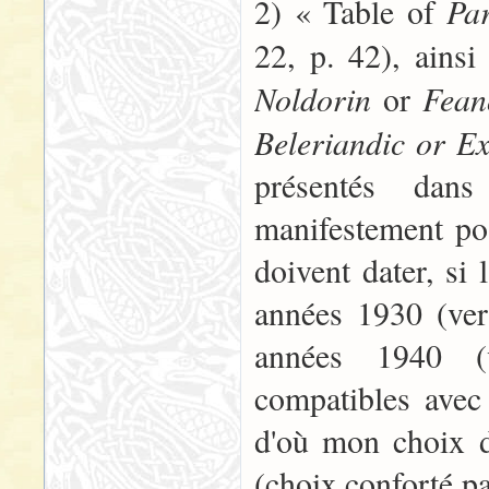
Pa
2) « Table of
22, p. 42), ains
Noldorin
Fean
or
Beleriandic or Ex
présentés dan
manifestement pos
doivent dater, si
années 1930 (ver
années 1940 (v
compatibles avec
d'où mon choix d'
(choix conforté par