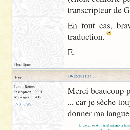
transcripteur de 
En tout cas, bra
traduction.
E.
Hors ligne
10-12-2021 23:50
Yyr
Lieu : Reims
Merci beaucoup po
Inscription : 2001
Messages : 3 412
... car je sèche tou
Site Web
donner ma langue a
Eldacar yo Almáriel minnóna hína