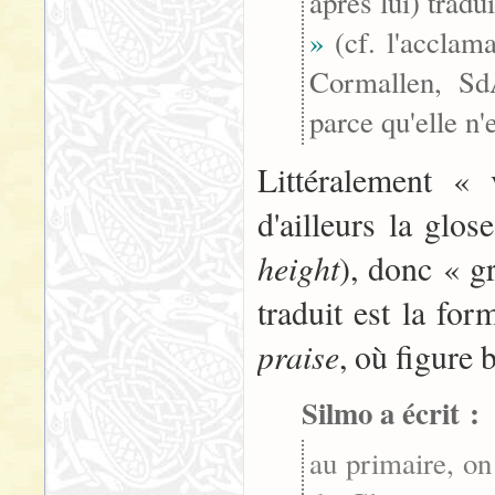
après lui) tradui
»
(cf. l'acclam
Cormallen, SdA
parce qu'elle n'
Littéralement « 
d'ailleurs la glo
height
), donc « g
traduit est la fo
praise
, où figure b
Silmo a écrit :
au primaire, on