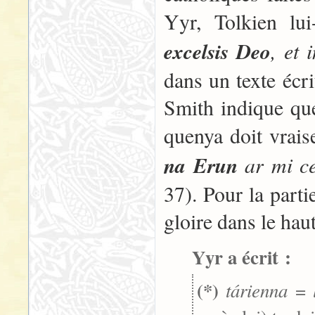
Yyr, Tolkien lu
excelsis Deo
, et
dans un texte écr
Smith indique que
quenya doit vrai
na Erun
ar mi ce
37). Pour la parti
gloire dans le haut
Yyr a écrit :
(*)
tárienna
=