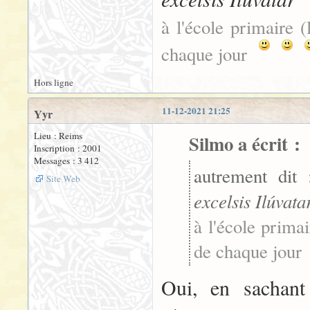
à l'école primaire (
chaque jour
Hors ligne
11-12-2021 21:25
Yyr
Lieu : Reims
Silmo a écrit :
Inscription : 2001
Messages : 3 412
autrement dit
Site Web
excelsis Ilúvata
à l'école primai
de chaque jour
:
Oui, en sachant 