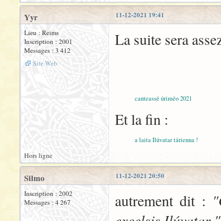
11-12-2021 19:41
Yyr
Lieu : Reims
La suite
Inscription : 2001
Messages : 3 412
Site Web
canteassë úrimëo 2021
Et la fin :
a laita Ilúvatar tárienna !
Hors ligne
11-12-2021 20:50
Silmo
Inscription : 2002
"
autrement dit :
Messages : 4 267
excelsis Ilúvatar "