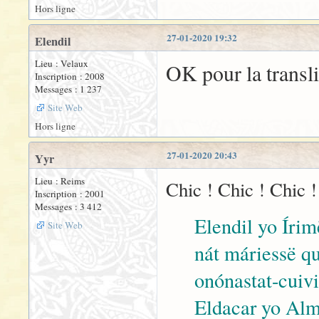
Hors ligne
27-01-2020 19:32
Elendil
Lieu : Velaux
OK pour la transli
Inscription : 2008
Messages : 1 237
Site Web
Hors ligne
27-01-2020 20:43
Yyr
Lieu : Reims
Chic ! Chic ! Chic ! 
Inscription : 2001
Messages : 3 412
Elendil yo Írim
Site Web
nát máriessë qu
onónastat-cuivi
Eldacar yo Alm