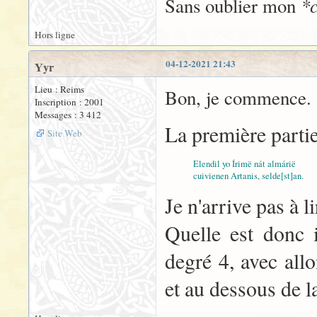
*c
Sans oublier mon
Hors ligne
04-12-2021 21:43
Yyr
Lieu : Reims
Bon, je commence.
Inscription : 2001
Messages : 3 412
La première parti
Site Web
Elendil yo Írimë nát almárië
cuivienen Artanis, selde[st]an.
Je n'arrive pas à l
Quelle est donc i
degré 4, avec all
et au dessous de l