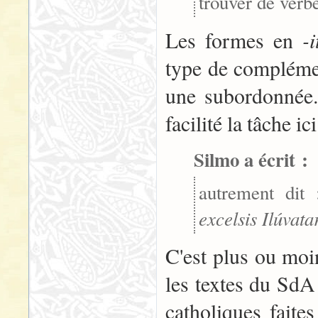
trouver de verb
-i
Les formes en
type de compléme
une subordonnée.
facilité la tâche ici
Silmo a écrit :
autrement dit
excelsis Ilúvata
C'est plus ou moin
les textes du SdA 
catholiques faite