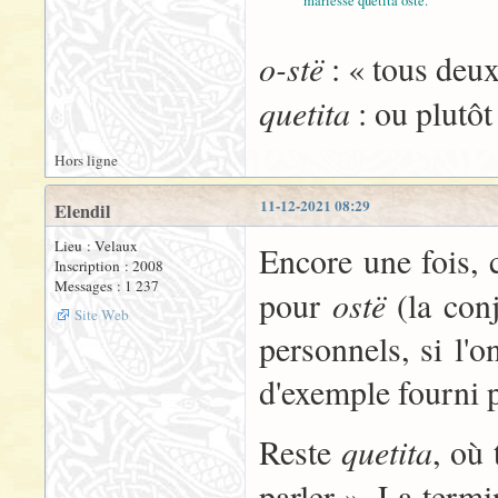
máriessë quetita ostë.
o-stë
: « tous deu
quetita
: ou plutô
Hors ligne
11-12-2021 08:29
Elendil
Lieu : Velaux
Encore une fois, c
Inscription : 2008
Messages : 1 237
ostë
pour
(la con
Site Web
personnels, si l'
d'exemple fourni p
quetita
Reste
, où 
parler ». La term