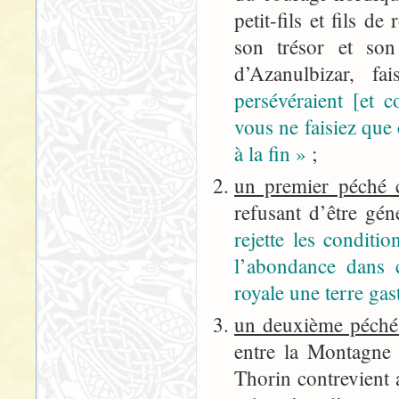
petit-fils et fils 
son trésor et son 
d’Azanulbizar, f
persévéraient [et 
vous ne faisiez que
à la fin »
;
un premier péché c
refusant d’être gén
rejette les conditio
l’abondance dans 
royale une terre gas
un deuxième péché 
entre la Montagne S
Thorin contrevient 