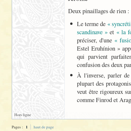
Deux pinaillages de rien :
Le terme de
« syncrét
scandinave »
et
« la f
préciser, d'une
« fusi
Estel Eruhínion » app
qui parvient parfai
confusion des deux part
À l'inverse, parler d
plupart des protagonis
veut être rigoureux su
comme Finrod et Arag
Hors ligne
1
Pages :
haut de page