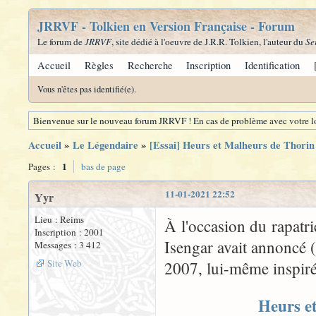
JRRVF - Tolkien en Version Française - Forum
Le forum de
JRRVF
, site dédié à l'oeuvre de J.R.R. Tolkien, l'auteur du
Se
Accueil
Règles
Recherche
Inscription
Identification
Vous n'êtes pas identifié(e).
Bienvenue sur le nouveau forum JRRVF ! En cas de problème avec votre lo
Accueil
»
Le Légendaire
»
[Essai] Heurs et Malheurs de Thori
1
Pages :
bas de page
11-01-2021 22:52
Yyr
Lieu : Reims
À l'occasion du rapatr
Inscription : 2001
Isengar avait annoncé (
Messages : 3 412
Site Web
2007, lui-même inspiré
Heurs e