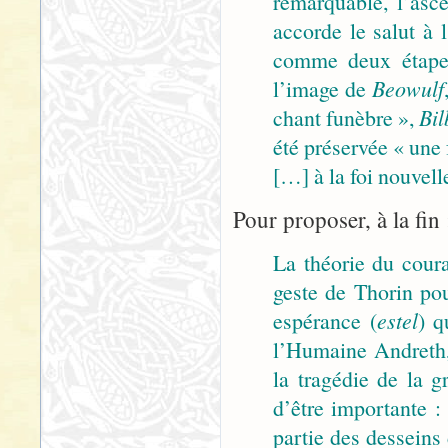
remarquable, l’asce
accorde le salut à
comme deux étapes
l’image de
Beowulf
chant funèbre »,
Bil
été préservée « une
[…] à la foi nouvell
Pour proposer, à la fin 
La théorie du coura
geste de Thorin pou
espérance (
estel
) q
l’Humaine Andreth, 
la tragédie de la g
d’être importante :
partie des desseins