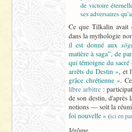
de victoire éternell
ses adversaires qu’a 
Ce que Tilkalin avait
dans la mythologie no
sög
il est donné aux
matière à saga”, de par
qui témoigne du sacré —
arrêts du Destin »
, et
grâce chrétienne »
. Ce
libre arbitre
: participa
de son destin, d'après l
notions — soit la réun
foi nouvelle »
(
ici en pa
Jérôme