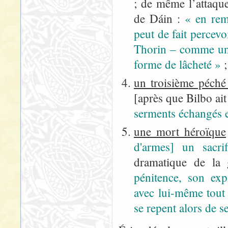
; de même l’attaqu
de Dáin :
« en rem
peut de fait percevo
Thorin – comme un 
forme de lâcheté »
;
un troisième péché
[après que Bilbo ai
serments échangés e
une mort héroïque
d'armes] un sacrif
dramatique de la
pénitence, son exp
avec lui-même tout 
se repent alors de 