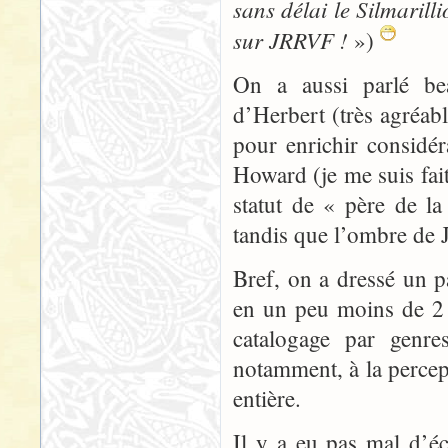
sans délai le Silmarilli
sur JRRVF !
»)
On a aussi parlé be
d’Herbert (très agréa
pour enrichir considé
Howard (je me suis fait
statut de « père de la
tandis que l’ombre de Ju
Bref, on a dressé un p
en un peu moins de 2 he
catalogage par genre
notamment, à la percept
entière.
Il y a eu pas mal d’éc