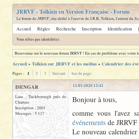
JRRVF - Tolkien en Version Française - Forum
Le forum de
JRRVF
, site dédié à l'oeuvre de J.R.R. Tolkien, l'auteur du
Se
Accueil
Règles
Recherche
Inscription
Identification
Vous n'êtes pas identifié(e).
Bienvenue sur le nouveau forum JRRVF ! En cas de problème avec votre lo
Accueil
»
Tolkien sur JRRVF et les médias
»
Calendrier des évé
1
Pages :
2
3
Suivant
bas de page
12-01-2020 12:42
ISENGAR
Lieu : Tuckborough près de
Bonjour à tous,
Chartres
Inscription : 2001
comme vous l'avez s
Messages : 5 117
événements
de JRRVF 
Le nouveau calendrier of