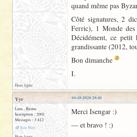
quand même pas Byzan
Côté signatures, 2 di
Ferric), 1 Monde des 
Décidément, ce petit 
grandissante (2012, to
Bon dimanche
I.
Hors ligne
04-10-2020 20:40
Yyr
Lieu : Reims
Merci Isengar :)
Inscription : 2001
Messages : 3 412
— et bravo ! :)
Site Web
Hors ligne