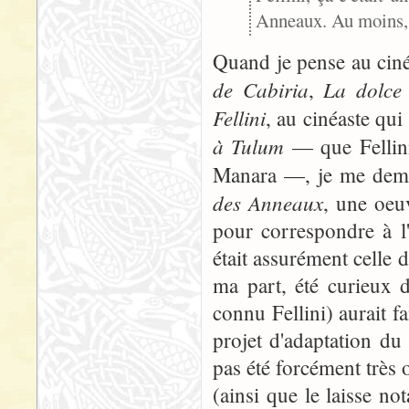
Anneaux. Au moins, l
Quand je pense au cinéa
de Cabiria
La dolce 
,
Fellini
, au cinéaste qu
à Tulum
— que Fellini
Manara —, je me deman
des Anneaux
, une oeu
pour correspondre à l'
était assurément celle d
ma part, été curieux 
connu Fellini) aurait fa
projet d'adaptation du
pas été forcément très 
(ainsi que le laisse n