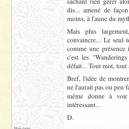
sachant rien gérer alor
dis... amené de façon 
moins, à l'aune du myth
Mais plus largemen
convaincre... Le seul 
comme une présence i
c'est les "Wanderings
défait... Tout mot, tout
Bref, l'idée de montr
ne l'aurait pas ou peu fa
même donne à voi
intéressant...
D.
Hors ligne