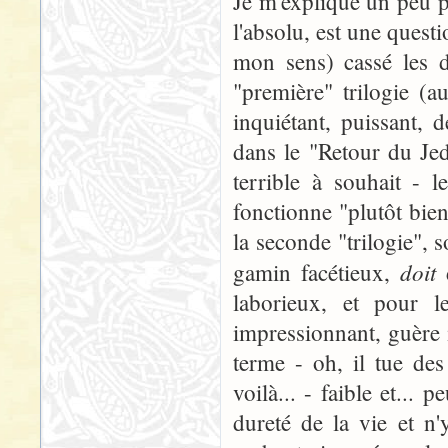
Je m'explique un peu p
l'absolu, est une questi
mon sens) cassé les d
"première" trilogie (a
inquiétant, puissant, 
dans le "Retour du Je
terrible à souhait - 
fonctionne "plutôt bien"
la seconde "trilogie", 
doit
gamin facétieux,
d
laborieux, et pour 
impressionnant, guère i
terme - oh, il tue des
voilà... - faible et..
dureté de la vie et n