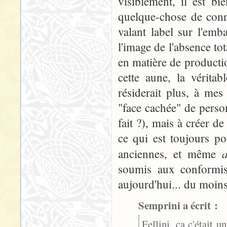
visiblement, il est b
quelque-chose de conn
valant label sur l'emb
l'image de l'absence to
en matière de producti
cette aune, la véritab
résiderait plus, à mes
"face cachée" de person
fait ?), mais à créer 
ce qui est toujours p
a
anciennes, et même
soumis aux conform
aujourd'hui... du moins
Semprini a écrit :
Fellini, ça c'était 