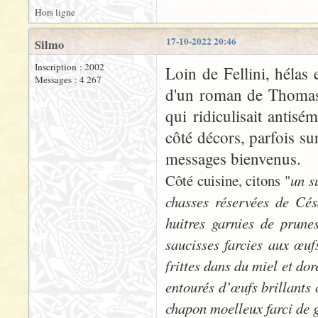
Hors ligne
17-10-2022 20:46
Silmo
Inscription : 2002
Loin de Fellini, hélas
Messages : 4 267
d'un roman de Thomas 
qui ridiculisait antis
côté décors, parfois su
messages bienvenus.
Côté cuisine, citons "
un s
chasses réservées de Cés
huitres garnies de prun
saucisses farcies aux œuf
frittes dans du miel et dor
entourés d’œufs brillants 
chapon moelleux farci de g