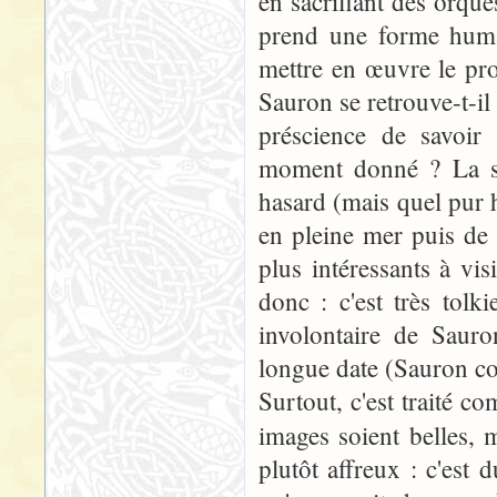
en sacrifiant des orqu
prend une forme humai
mettre en œuvre le pr
Sauron se retrouve-t-il e
préscience de savoir 
moment donné ? La sé
hasard (mais quel pur 
en pleine mer puis de
plus intéressants à vis
donc : c'est très tol
involontaire de Saur
longue date (Sauron con
Surtout, c'est traité c
images soient belles, m
plutôt affreux : c'est