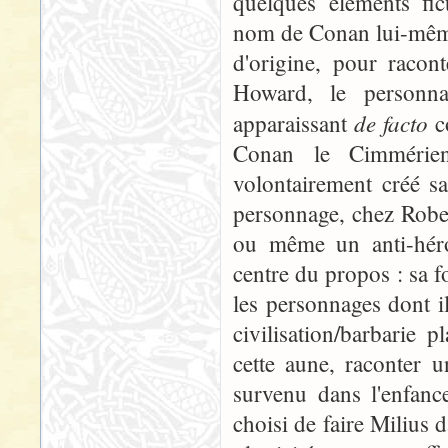
quelques éléments fic
nom de Conan lui-même)
d'origine, pour racon
Howard, le personna
de facto
apparaissant
c
Conan le Cimmérie
volontairement créé s
personnage, chez Rober
ou même un anti-héro
centre du propos : sa f
les personnages dont i
civilisation/barbarie 
cette aune, raconter 
survenu dans l'enfance
choisi de faire Milius 