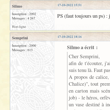
17-10-2022 15:51
Silmo
Inscription : 2002
PS (faut toujours un ps) 
Messages : 4 267
Hors ligne
17-10-2022 18:16
Semprini
Inscription : 2000
Silmo a écrit :
Messages : 613
Cher Semprini,
afin de t'écouter, 
suis tenu là. Faut pas
A propos de calice, 
Chalice)", tout pre
en carton mais scén
job) - le héros, orfè
un vase destiné à i