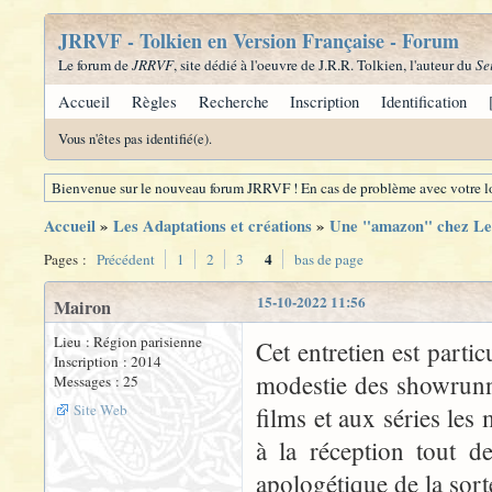
JRRVF - Tolkien en Version Française - Forum
Le forum de
JRRVF
, site dédié à l'oeuvre de J.R.R. Tolkien, l'auteur du
Se
Accueil
Règles
Recherche
Inscription
Identification
Vous n'êtes pas identifié(e).
Bienvenue sur le nouveau forum JRRVF ! En cas de problème avec votre lo
Accueil
»
Les Adaptations et créations
»
Une "amazon" chez Le
4
Pages :
Précédent
1
2
3
bas de page
15-10-2022 11:56
Mairon
Lieu : Région parisienne
Cet entretien est part
Inscription : 2014
modestie des showrunne
Messages : 25
Site Web
films et aux séries les
à la réception tout d
apologétique de la sorte