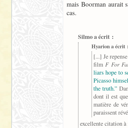
mais Boorman aurait s
cas.
Silmo a écrit :
Hyarion a écrit 
[...] Je repen
film
F For Fa
liars hope to s
Picasso himself
the truth.”
Dan
dont il est qu
matière de véri
paraissent révél
excellente citation 