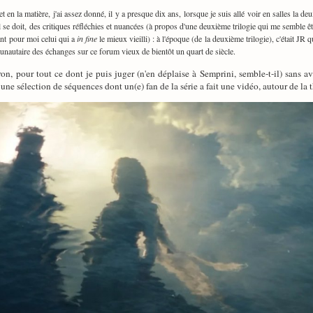
t en la matière, j'ai assez donné, il y a presque dix ans, lorsque je suis allé voir en salles la de
l se doit, des critiques réfléchies et nuancées (à propos d'une deuxième trilogie qui me semble êtr
ant pour moi celui qui a
in fine
le mieux vieilli) : à l'époque (de la deuxième trilogie), c'était JR q
nautaire des échanges sur ce forum vieux de bientôt un quart de siècle.
n, pour tout ce dont je puis juger (n'en déplaise à Semprini, semble-t-il) sans a
une sélection de séquences dont un(e) fan de la série a fait une vidéo, autour de l