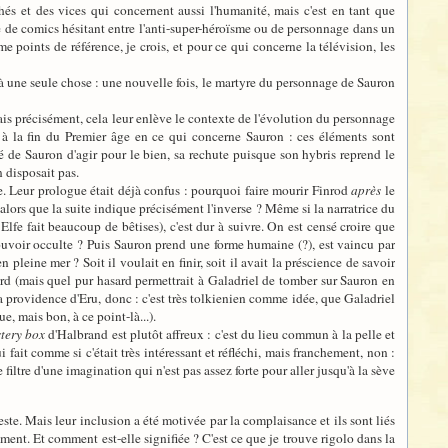
chés et des vices qui concernent aussi l'humanité, mais c'est en tant que
age de comics hésitant entre l'anti-super-héroïsme ou de personnage dans un
points de référence, je crois, et pour ce qui concerne la télévision, les
'à une seule chose : une nouvelle fois, le martyre du personnage de Sauron
- mais précisément, cela leur enlève le contexte de l'évolution du personnage
e à la fin du Premier âge en ce qui concerne Sauron : ces éléments sont
 de Sauron d'agir pour le bien, sa rechute puisque son hybris reprend le
n disposait pas.
re. Leur prologue était déjà confus : pourquoi faire mourir Finrod
après
le
lors que la suite indique précisément l'inverse ? Même si la narratrice du
e Elfe fait beaucoup de bêtises), c'est dur à suivre. On est censé croire que
 pouvoir occulte ? Puis Sauron prend une forme humaine (?), est vaincu par
pleine mer ? Soit il voulait en finir, soit il avait la préscience de savoir
rd (mais quel pur hasard permettrait à Galadriel de tomber sur Sauron en
la providence d'Eru, donc : c'est très tolkienien comme idée, que Galadriel
 mais bon, à ce point-là...).
tery box
d'Halbrand est plutôt affreux : c'est du lieu commun à la pelle et
fait comme si c'était très intéressant et réfléchi, mais franchement, non :
iltre d'une imagination qui n'est pas assez forte pour aller jusqu'à la sève
este. Mais leur inclusion a été motivée par la complaisance et ils sont liés
ent. Et comment est-elle signifiée ? C'est ce que je trouve rigolo dans la