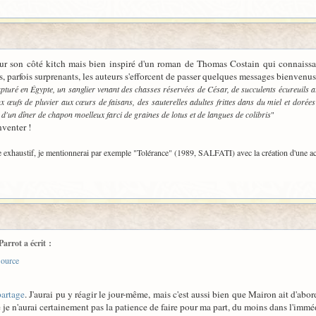
ur son côté kitch mais bien inspiré d'un roman de Thomas Costain qui connaissait 
 parfois surprenants, les auteurs s'efforcent de passer quelques messages bienvenus
pturé en Égypte, un sanglier venant des chasses réservées de César, de succulents écureuils 
x œufs de pluvier aux cœurs de faisans, des sauterelles adultes frittes dans du miel et dorées
n d'un dîner de chapon moelleux farci de graines de lotus et de langues de colibris
"
nventer !
être exhaustif, je mentionnerai par exemple "Tolérance" (1989, SALFATI) avec la création d'une
arrot a écrit :
ource
partage
. J'aurai pu y réagir le jour-même, mais c'est aussi bien que Mairon ait d'ab
je n'aurai certainement pas la patience de faire pour ma part, du moins dans l'immé