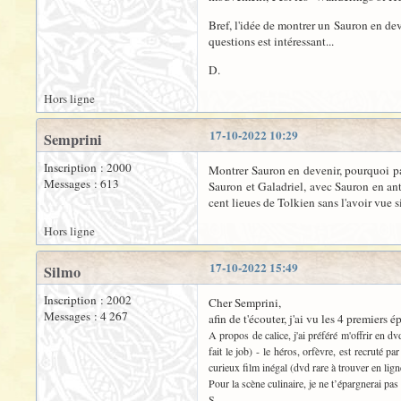
Bref, l'idée de montrer un Sauron en dev
questions est intéressant...
D.
Hors ligne
17-10-2022 10:29
Semprini
Inscription : 2000
Montrer Sauron en devenir, pourquoi pas
Messages : 613
Sauron et Galadriel, avec Sauron en anti
cent lieues de Tolkien sans l'avoir vue 
Hors ligne
17-10-2022 15:49
Silmo
Inscription : 2002
Cher Semprini,
Messages : 4 267
afin de t'écouter, j'ai vu les 4 premiers 
A propos de calice, j'ai préféré m'offrir en 
fait le job) - le héros, orfèvre, est recruté
curieux film inégal (dvd rare à trouver en lign
Pour la scène culinaire, je ne t’épargnerai pas
S.