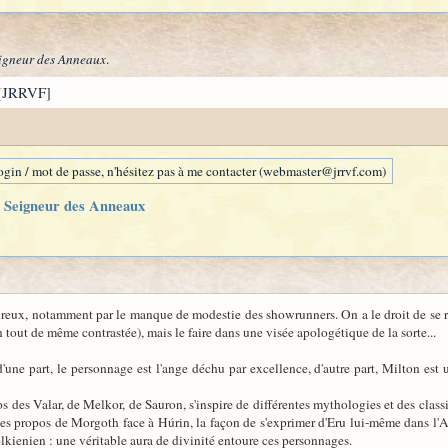
igneur des Anneaux
.
[JRRVF]
gin / mot de passe, n'hésitez pas à me contacter (webmaster@jrrvf.com)
 Seigneur des Anneaux
ureux, notamment par le manque de modestie des showrunners. On a le droit de se réf
n tout de même contrastée), mais le faire dans une visée apologétique de la sorte...
'une part, le personnage est l'ange déchu par excellence, d'autre part, Milton es
os des Valar, de Melkor, de Sauron, s'inspire de différentes mythologies et des clas
e les propos de Morgoth face à Húrin, la façon de s'exprimer d'Eru lui-même dans l'
tolkienien : une véritable aura de divinité entoure ces personnages.