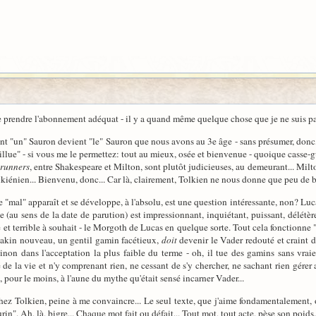
 se prendre l'abonnement adéquat - il y a quand même quelque chose que je ne suis pa
un" Sauron devient "le" Sauron que nous avons au 3e âge - sans présumer, donc, de l
illue" - si vous me le permettez: tout au mieux, osée et bienvenue - quoique casse-g
runners
, entre Shakespeare et Milton, sont plutôt judicieuses, au demeurant... Milt
lkiénien... Bienvenu, donc... Car là, clairement, Tolkien ne nous donne que peu de b
mal" apparaît et se développe, à l'absolu, est une question intéressante, non? Lucas 
e (au sens de la date de parution) est impressionnant, inquiétant, puissant, délétè
t terrible à souhait - le Morgoth de Lucas en quelque sorte. Tout cela fonctionne "pl
 Anakin nouveau, un gentil gamin facétieux,
doit
devenir le Vader redouté et craint de
non dans l'acceptation la plus faible du terme - oh, il tue des gamins sans vraie 
e la vie et n'y comprenant rien, ne cessant de s'y chercher, ne sachant rien gérer alo
t, pour le moins, à l'aune du mythe qu'était sensé incarner Vader...
z Tolkien, peine à me convaincre... Le seul texte, que j'aime fondamentalement, 
". Ah, là, bigre... Chaque mot fait ou défait... Tout mot, tout acte, pèse son poids.