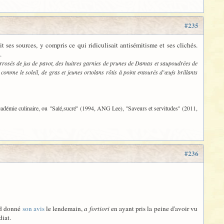
#235
ses sources, y compris ce qui ridiculisait antisémitisme et ses clichés.
.
arrosés de jus de pavot, des huitres garnies de prunes de Damas et saupoudrées de
 comme le soleil, de gras et jeunes ortolans rôtis à point entourés d’œufs brillants
 académie culinaire, ou "Salé,sucré" (1994, ANG Lee), "Saveurs et servitudes" (2011,
#236
ord donné
son avis
le lendemain,
a fortiori
en ayant pris la peine d'avoir vu
diat.