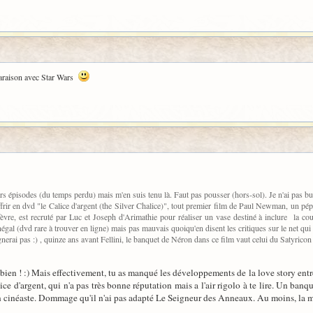
mparaison avec Star Wars
iers épisodes (du temps perdu) mais m'en suis tenu là. Faut pas pousser (hors-sol). Je n'ai pas bu l
offrir en dvd "le Calice d'argent (the Silver Chalice)", tout premier film de Paul Newman, un p
rfèvre, est recruté par Luc et Joseph d'Arimathie pour réaliser un vase destiné à inclure la cou
al (dvd rare à trouver en ligne) mais pas mauvais quoiqu'en disent les critiques sur le net qui 
rgnerai pas :) , quinze ans avant Fellini, le banquet de Néron dans ce film vaut celui du Satyrico
bien ! :) Mais effectivement, tu as manqué les développements de la love story entre
ice d'argent, qui n'a pas très bonne réputation mais a l'air rigolo à te lire. Un banq
 un cinéaste. Dommage qu'il n'ai pas adapté Le Seigneur des Anneaux. Au moins, la mis