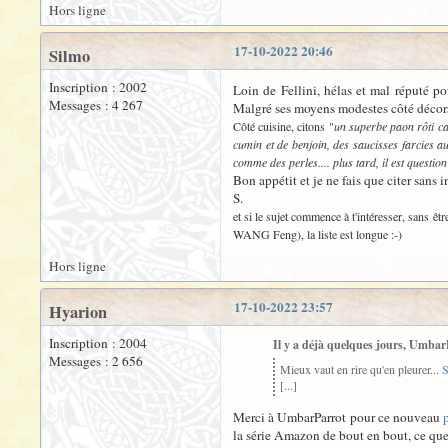
Hors ligne
17-10-2022 20:46
Silmo
Inscription : 2002
Loin de Fellini, hélas et mal réputé po
Messages : 4 267
Malgré ses moyens modestes côté décors,
Côté cuisine, citons "
un superbe paon rôti ca
cumin et de benjoin, des saucisses farcies au
comme des perles.... plus tard, il est questio
Bon appétit et je ne fais que citer sans i
S.
et si le sujet commence à t'intéresser, sans 
WANG Feng), la liste est longue :-)
Hors ligne
17-10-2022 23:57
Hyarion
Inscription : 2004
Il y a déjà quelques jours, UmbarP
Messages : 2 656
Mieux vaut en rire qu'en pleurer...
S
[...]
Merci à UmbarParrot pour ce nouveau
la série Amazon de bout en bout, ce que 