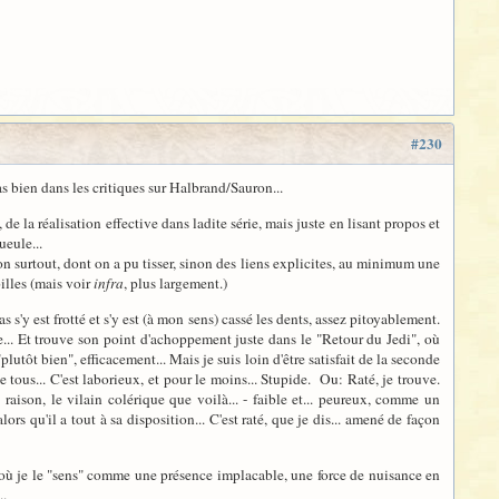
#230
s bien dans les critiques sur Halbrand/Sauron...
a réalisation effective dans ladite série, mais juste en lisant propos et
ueule...
on surtout, dont on a pu tisser, sinon des liens explicites, au minimum une
illes (mais voir
infra
, plus largement.)
s'y est frotté et s'y est (à mon sens) cassé les dents, assez pitoyablement.
re... Et trouve son point d'achoppement juste dans le "Retour du Jedi", où
utôt bien", efficacement... Mais je suis loin d'être satisfait de la seconde
 tous... C'est laborieux, et pour le moins... Stupide. Ou: Raté, je trouve.
raison, le vilain colérique que voilà... - faible et... peureux, comme un
rs qu'il a tout à sa disposition... C'est raté, que je dis... amené de façon
où je le "sens" comme une présence implacable, une force de nuisance en
..