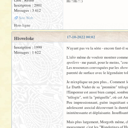
Lieu : Reims
Hi ! Hi ! :)
Inscription : 2001
Messages : 3 412
Site Web
Hors ligne
17-10-2022 00:02
Hisweloke
Inscription : 1999
N'ayant pas vu la série - encore faut-il
Messages : 1 622
L'
idée
même de vouloir montrer comment "
spoilers
- me parait, pour le moins, "cou
Les ressources convoquées par les
show
parenté de surface avec le légendaire to
Je m'explique un peu plus... Comment le "
Le Darth Vader de sa "première" trilogi
l'Empereur est aussi bien campé, sombre e
"trilogie", soit la "préquelle", où cet
Peu impressionnant, guère inquiétant si
adolescent asocial découvrant la dureté d
inintéressante et déplaisante. Insuffisan
Mais plus largement, Morgoth même, che
mouvement, c'est les "Wanderings of Hurin