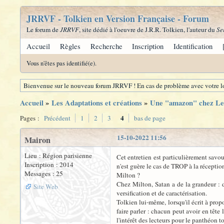
JRRVF - Tolkien en Version Française - Forum
Le forum de
JRRVF
, site dédié à l'oeuvre de J.R.R. Tolkien, l'auteur du
Se
Accueil
Règles
Recherche
Inscription
Identification
Vous n'êtes pas identifié(e).
Bienvenue sur le nouveau forum JRRVF ! En cas de problème avec votre lo
Accueil
»
Les Adaptations et créations
»
Une "amazon" chez Le
4
Pages :
Précédent
1
2
3
bas de page
15-10-2022 11:56
Mairon
Lieu : Région parisienne
Cet entretien est particulièrement savo
Inscription : 2014
n'est guère le cas de TROP à la réceptio
Messages : 25
Milton ?
Chez Milton, Satan a de la grandeur : d
Site Web
versification et de caractérisation.
Tolkien lui-même, lorsqu'il écrit à prop
faire parler : chacun peut avoir en têt
l'intérêt des lecteurs pour le panthéon 