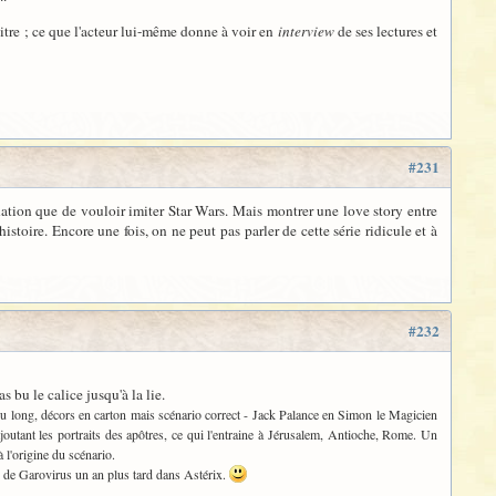
titre ; ce que l'acteur lui-même donne à voir en
interview
de ses lectures et
#231
nation que de vouloir imiter Star Wars. Mais montrer une love story entre
stoire. Encore une fois, on ne peut pas parler de cette série ridicule et à
#232
s bu le calice jusqu'à la lie.
peu long, décors en carton mais scénario correct - Jack Palance en Simon le Magicien
ajoutant les portraits des apôtres, ce qui l'entraine à Jérusalem, Antioche, Rome. Un
 l'origine du scénario.
ui de Garovirus un an plus tard dans Astérix.