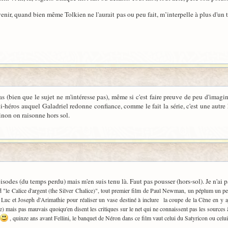
enir, quand bien même Tolkien ne l'aurait pas ou peu fait, m’interpelle à plus d'un 
 (bien que le sujet ne m'intéresse pas), même si c'est faire preuve de peu d'imagi
-héros auquel Galadriel redonne confiance, comme le fait la série, c'est une autre hi
sinon on raisonne hors sol.
épisodes (du temps perdu) mais m'en suis tenu là. Faut pas pousser (hors-sol). Je n'ai pa
dvd "le Calice d'argent (the Silver Chalice)", tout premier film de Paul Newman, un péplum un 
 par Luc et Joseph d'Arimathie pour réaliser un vase destiné à inclure la coupe de la Cène en y 
e) mais pas mauvais quoiqu'en disent les critiques sur le net qui ne connaissent pas les sources à
, quinze ans avant Fellini, le banquet de Néron dans ce film vaut celui du Satyricon ou cel