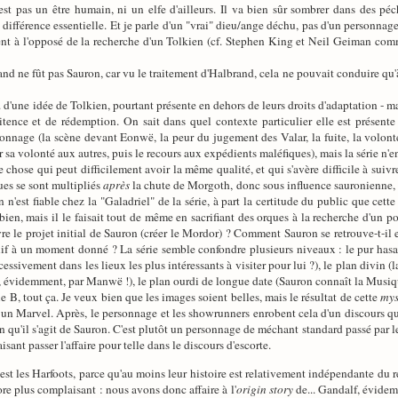
est pas un être humain, ni un elfe d'ailleurs. Il va bien sûr sombrer dans des pé
ne différence essentielle. Et je parle d'un "vrai" dieu/ange déchu, pas d'un personn
nt à l'opposé de la recherche d'un Tolkien (cf. Stephen King et Neil Geiman comme 
and ne fût pas Sauron, car vu le traitement d'Halbrand, cela ne pouvait conduire qu
ent... d'une idée de Tolkien, pourtant présente en dehors de leurs droits d'adaptation 
itence et de rédemption. On sait dans quel contexte particulier elle est présent
nnage (la scène devant Eonwë, la peur du jugement des Valar, la fuite, la volonté
 sa volonté aux autres, puis le recours aux expédients maléfiques), mais la série n'e
 chose qui peut difficilement avoir la même qualité, et qui s'avère difficile à suiv
ues se sont multipliés
après
la chute de Morgoth, donc sous influence sauronienne, a
n n'est fiable chez la "Galadriel" de la série, à part la certitude du public que cett
 bien, mais il le faisait tout de même en sacrifiant des orques à la recherche d'un
e le projet initial de Sauron (créer le Mordor) ? Comment Sauron se retrouve-t-il en 
uif à un moment donné ? La série semble confondre plusieurs niveaux : le pur hasa
ssivement dans les lieux les plus intéressants à visiter pour lui ?), le plan divin (
, évidemment, par Manwë !), le plan ourdi de longue date (Sauron connaît la Musique,
e B, tout ça. Je veux bien que les images soient belles, mais le résultat de cette
mys
 un Marvel. Après, le personnage et les showrunners enrobent cela d'un discours qui 
qu'il s'agit de Sauron. C'est plutôt un personnage de méchant standard passé par le f
sant passer l'affaire pour telle dans le discours d'escorte.
'est les Harfoots, parce qu'au moins leur histoire est relativement indépendante du r
ore plus complaisant : nous avons donc affaire à l'
origin story
de... Gandalf, évidemm