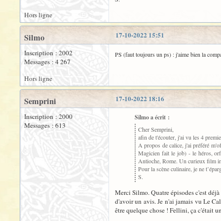
Hors ligne
17-10-2022 15:51
Silmo
Inscription : 2002
PS (faut toujours un ps) : j'aime bien la co
Messages : 4 267
Hors ligne
17-10-2022 18:16
Semprini
Inscription : 2000
Silmo a écrit :
Messages : 613
Cher Semprini,
afin de t'écouter, j'ai vu les 4 prem
A propos de calice, j'ai préféré m'
Magicien fait le job) - le héros, o
Antioche, Rome. Un curieux film inég
Pour la scène culinaire, je ne t’épa
S.
Merci Silmo. Quatre épisodes c'est déjà 
d'avoir un avis. Je n'ai jamais vu Le Cal
être quelque chose ! Fellini, ça c'était