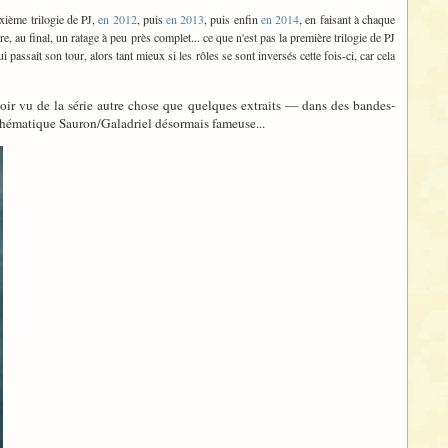
uxième trilogie de PJ,
en 2012
, puis
en 2013
, puis enfin
en 2014
, en faisant à chaque
e, au final, un ratage à peu près complet... ce que n'est pas la première trilogie de PJ
ui passait son tour, alors tant mieux si les rôles se sont inversés cette fois-ci, car cela
voir vu de la série autre chose que quelques extraits — dans des bandes-
a thématique Sauron/Galadriel désormais fameuse...