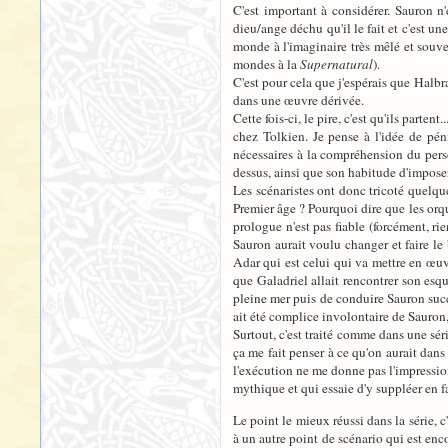
C'est important à considérer. Sauron n'
dieu/ange déchu qu'il le fait et c'est u
monde à l'imaginaire très mêlé et souve
mondes à la
Supernatural
).
C'est pour cela que j'espérais que Halbr
dans une œuvre dérivée.
Cette fois-ci, le pire, c'est qu'ils part
chez Tolkien. Je pense à l'idée de pén
nécessaires à la compréhension du perso
dessus, ainsi que son habitude d'imposer
Les scénaristes ont donc tricoté quelque
Premier âge ? Pourquoi dire que les orq
prologue n'est pas fiable (forcément, rie
Sauron aurait voulu changer et faire le
Adar qui est celui qui va mettre en œuvr
que Galadriel allait rencontrer son esq
pleine mer puis de conduire Sauron succe
ait été complice involontaire de Sauron
Surtout, c'est traité comme dans une séri
ça me fait penser à ce qu'on aurait dans
l'exécution ne me donne pas l'impression 
mythique et qui essaie d'y suppléer en fai
Le point le mieux réussi dans la série, c
à un autre point de scénario qui est enc