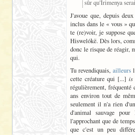
sûr qu'Írimenya serai
J'avoue que, depuis deux 
inclus dans le « vous » q
te (re)voir, je suppose qu
Hiswelókë. Dès lors, comm
donc le risque de réagir, 
qui.
Tu revendiquais,
ailleurs
l
cette créature qui [...]
is
régulièrement, fréquenté
ans environ tout de mêm
seulement il n'a rien d'u
d'animal sauvage pour 
l'approchant que de temps
que c'est un peu diffé