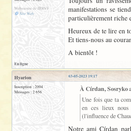
Toujours un ravisseme
manifestations se tien
Webmestre de JRRVF
Site Web
particulièrement riche 
Heureux de te lire en 
Et tiens-nous au couran
A bientôt !
En ligne
03-05-2023 19:17
Hyarion
Inscription : 2004
À Círdan, Sosryko a
Messages : 2 656
Une fois que ta com
en ces lieux nous
(l'influence de Chauc
Notre ami Círdan parl