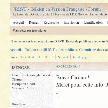
JRRVF - Tolkien en Version Française - Forum
Le forum de
JRRVF
, site dédié à l'oeuvre de J.R.R. Tolkien, l'auteur du
Se
Accueil
Règles
Recherche
Inscription
Identification
Vous n'êtes pas identifié(e).
Bienvenue sur le nouveau forum JRRVF ! En cas de problème avec votre lo
Accueil
»
Tolkien sur JRRVF et les médias
»
Calendrier des évé
2
Pages :
Précédent
1
3
Suivant
bas de page
03-05-2023 09:40
ISENGAR
Lieu : Tuckborough près de
Bravo Cirdan !
Chartres
Merci pour cette info. 
Inscription : 2001
Messages : 5 117
I.
Hors ligne