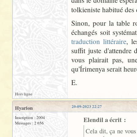
dans le domaine espéra
tolkieniste habitué de
Sinon, pour la table r
échangés soit systéma
traduction littéraire
, l
suffit juste d'attendr
vous plairait pas, u
qu'Írimenya serait heu
E.
Hors ligne
20-09-2023 22:27
Hyarion
Inscription : 2004
Elendil a écrit :
Messages : 2 656
Cela dit, ça ne vous