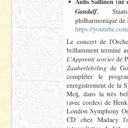
Aulis Sallinen (né
Gandalf
, Staats
philharmonique de R
https://youtube.c
Le concert de l'Orche
brillamment terminé a
L'Apprenti sorcier
de P
Zauberlehrling
de Goet
compléter le progr
enregistrement de la
Meij, dans la très be
(avec cordes) de Henk 
London Symphony Orch
CD chez Madacy l'a