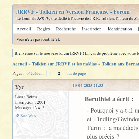
JRRVF - Tolkien en Version Française - Forum
Le forum de
JRRVF
, site dédié à l'oeuvre de J.R.R. Tolkien, l'auteur du
Se
Accueil
Règles
Recherche
Inscription
Identification
Vous n'êtes pas identifié(e).
Bienvenue sur le nouveau forum JRRVF ! En cas de problème avec votre lo
Accueil
»
Tolkien sur JRRVF et les médias
»
Tolkien aux Berna
2
Pages :
Précédent
1
bas de page
13-04-2025 21:33
Yyr
Lieu : Reims
Beruthiel a écrit :
Inscription : 2001
Messages : 3 412
- Pourquoi y a-t-il u
Site Web
et Findling/Gwindo
Túrin : la malédicti
plus précis ?