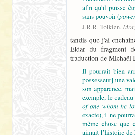
afin qu'il puisse ê
sans pouvoir (
powe
J.R.R. Tolkien,
Morg
tandis que j'ai enchai
Eldar du fragment d
traduction de Michaël 
Il pourrait bien a
possesseur] une val
son apparence, mais 
exemple, le cadeau 
of one whom he lo
exacte), il ne pourra
même chose que ce
aimait l’histoire de 