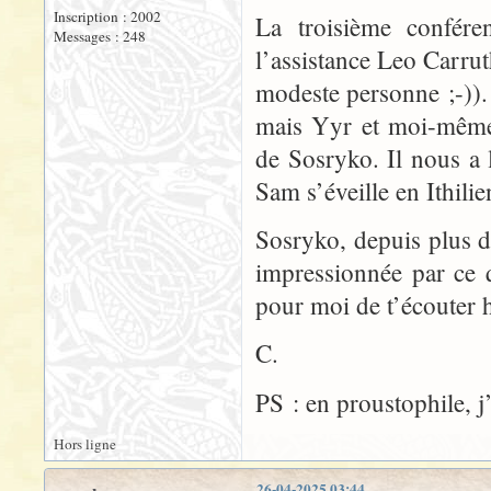
Inscription : 2002
La troisième confére
Messages : 248
l’assistance Leo Carru
modeste personne ;-)).
mais Yyr et moi-même 
de Sosryko. Il nous a l
Sam s’éveille en Ithilie
Sosryko, depuis plus de
impressionnée par ce q
pour moi de t’écouter h
C.
PS : en proustophile, j’
Hors ligne
26-04-2025 03:44