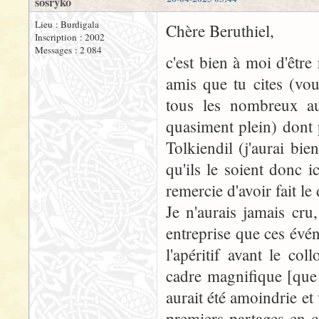
sosryko
Lieu : Burdigala
Chère Beruthiel,
Inscription : 2002
Messages : 2 084
c'est bien à moi d'être
amis que tu cites (vou
tous les nombreux au
quasiment plein) dont
Tolkiendil (j'aurai bi
qu'ils le soient donc i
remercie d'avoir fait 
Je n'aurais jamais cru
entreprise que ces évé
l'apéritif avant le c
cadre magnifique [que 
aurait été amoindrie et
premiers partages en ce