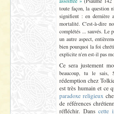
assoiffée »
(Psaume 142 (h
toute façon, la question n
signifient : en dernière 
mortalité. C'est-à-dire no
complétés ... sauvés. Le p
un autre aspect, entièrem
bien pourquoi la foi chrét
explicite n'en est-il pas m
Ce sera justement mo
beaucoup, tu le sais, 
rédemption chez Tolkien,
est très humain et ce q
paradoxe religieux
chez
de références chrétien
réfléchir. Dans
cette 