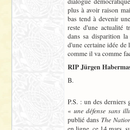
dialogue démocratique
plus à avoir raison mai
bas tend à devenir un
reste d'une actualité 
dans sa disparition l
d'une certaine idée de
comme il va comme face
RIP Jürgen Habermas
B.
P.S. : un des dernier
une défense sans il
«
The Natio
publié dans
en ligne, ce 14 mars, su