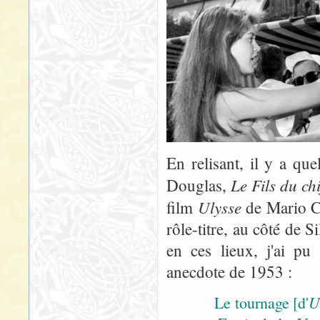
En relisant, il y a q
Le Fils du ch
Douglas,
Ulysse
film
de Mario Ce
rôle-titre, au côté de S
en ces lieux, j'ai p
anecdote de 1953 :
Le tournage [d'
U