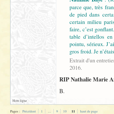
parce que, très fra
de pied dans certa
certain milieu pari
faire, c’est gonflan
table d’intellos en
pointu, sérieux. J’a
gros froid. Je n’éta
Extrait d'un entret
2016.
RIP Nathalie Marie An
B.
Hors ligne
11
Pages :
Précédent
1
…
9
10
haut de page