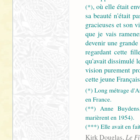
, où elle était 
(*)
sa beauté n'était p
gracieuses et son v
que je vais ramener
devenir une grande 
regardant cette fil
qu'avait dissimulé 
vision purement pro
cette jeune Françai
(*) Long métrage d'An
en France.
(**) Anne Buydens,
marièrent en 1954).
(***) Elle avait en fa
Kirk Douglas,
Le Fi