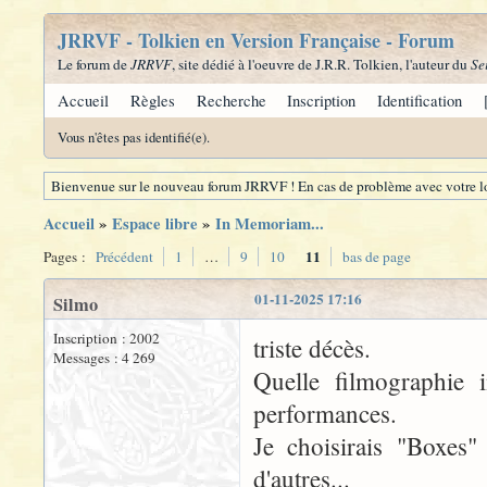
JRRVF - Tolkien en Version Française - Forum
Le forum de
JRRVF
, site dédié à l'oeuvre de J.R.R. Tolkien, l'auteur du
Se
Accueil
Règles
Recherche
Inscription
Identification
Vous n'êtes pas identifié(e).
Bienvenue sur le nouveau forum JRRVF ! En cas de problème avec votre lo
Accueil
»
Espace libre
»
In Memoriam...
11
Pages :
Précédent
1
…
9
10
bas de page
01-11-2025 17:16
Silmo
Inscription : 2002
triste décès.
Messages : 4 269
Quelle filmographie
performances.
Je choisirais "Boxes"
d'autres...