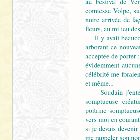
au Festival de Ven
comtesse Volpe, su
notre arrivée de f
fleurs, au milieu de
Il y avait beaucou
arborant ce nouvea
acceptée de porter 
évidemment aucune n
célébrité me foraie
et même...
Soudain j'entend
somptueuse créatu
poitrine somptueuse
vers moi en courant
si je devais devenir
me rappeler son nom