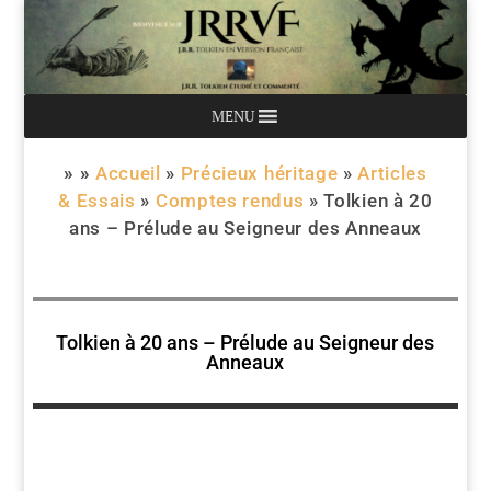
MENU
» »
Accueil
»
Précieux héritage
»
Articles
& Essais
»
Comptes rendus
»
Tolkien à 20
ans – Prélude au Seigneur des Anneaux
Tolkien à 20 ans – Prélude au Seigneur des
Anneaux