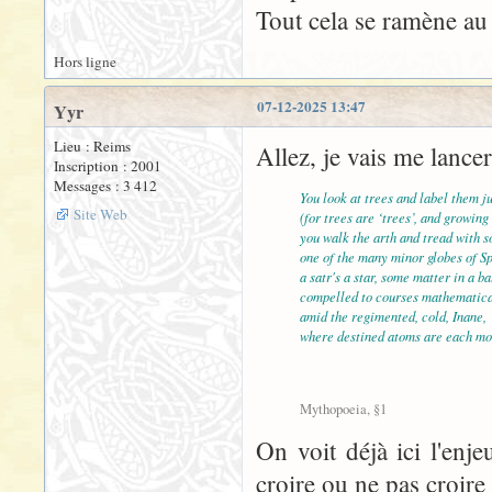
Tout cela se ramène au 
Hors ligne
07-12-2025 13:47
Yyr
Lieu : Reims
Allez, je vais me lancer
Inscription : 2001
Messages : 3 412
You look at trees and label them ju
Site Web
(for trees are ‘trees’, and growing 
you walk the arth and tread with 
one of the many minor globes of S
a satr's a star, some matter in a ba
compelled to courses mathematic
amid the regimented, cold, Inane,
where destined atoms are each mo
Mythopoeia, §1
On voit déjà ici l'enj
croire ou ne pas croire