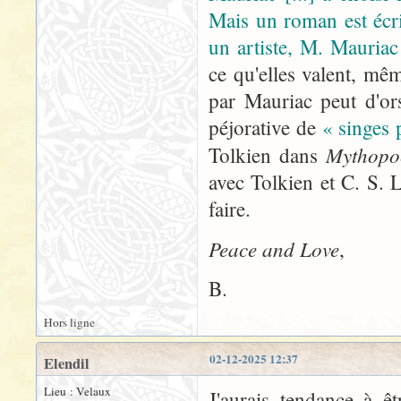
Mais un roman est écr
un artiste, M. Mauriac
ce qu'elles valent, mê
par Mauriac peut d'or
péjorative de
« singes 
Mythopo
Tolkien dans
avec Tolkien et C. S. L
faire.
Peace and Love
,
B.
Hors ligne
02-12-2025 12:37
Elendil
Lieu : Velaux
J'aurais tendance à ê