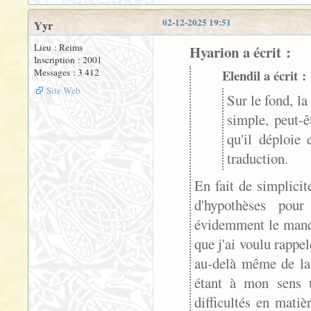
02-12-2025 19:51
Yyr
Lieu : Reims
Hyarion a écrit :
Inscription : 2001
Messages : 3 412
Elendil a écrit :
Site Web
Sur le fond, l
simple, peut-ê
qu'il déploie 
traduction.
En fait de simplicit
d'hypothèses pour
évidemment le manqu
que j'ai voulu rappel
au-delà même de la 
étant à mon sens u
difficultés en mati