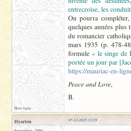
invente des destinées
entrecroise, les conduit
On pourra compléter, 
quelques années plus t
du romancier catholiq
mars 1935 (p. 478-481
formule
« le singe de
portée un jour par [Ja
https://mauriac-en-li
Peace and Love
,
B.
Hors ligne
07-12-2025 12:29
Hyarion
Inscription : 2004