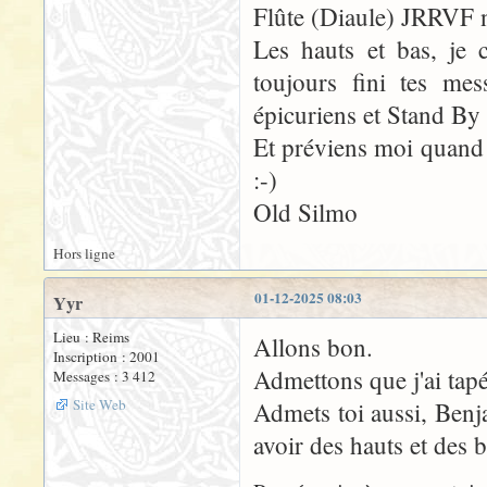
Flûte (Diaule) JRRVF ne
Les hauts et bas, je c
toujours fini tes m
épicuriens et Stand By
Et préviens moi quand 
:-)
Old Silmo
Hors ligne
01-12-2025 08:03
Yyr
Lieu : Reims
Allons bon.
Inscription : 2001
Admettons que j'ai tapé 
Messages : 3 412
Site Web
Admets toi aussi, Benja
avoir des hauts et des b