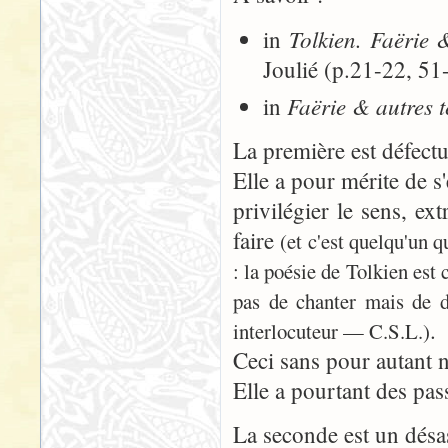
Tolkien. Faërie 
in
Joulié (p.21-22, 51
Faërie & autres t
in
La première est défectu
Elle a pour mérite de 
privilégier le sens, ex
faire
(et c'est quelqu'un q
: la poésie de Tolkien est 
pas de chanter mais de d
.
interlocuteur — C.S.L.)
Ceci sans pour autant né
Elle a pourtant des pa
La seconde est un désas