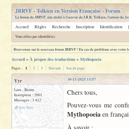
JRRVF - Tolkien en Version Française - Forum
Le forum de
JRRVF
, site dédié à l'oeuvre de J.R.R. Tolkien, l'auteur du
Se
Accueil
Règles
Recherche
Inscription
Identification
Vous n'êtes pas identifié(e).
Bienvenue sur le nouveau forum JRRVF ! En cas de problème avec votre lo
Accueil
»
À propos des traductions
»
Mythopoeia
1
Pages :
2
3
Suivant
bas de page
30-11-2025 13:57
Yyr
Lieu : Reims
Chers tous,
Inscription : 2001
Messages : 3 412
Pouvez-vous me confir
Site Web
Mythopoeia
en françai
À savoir :