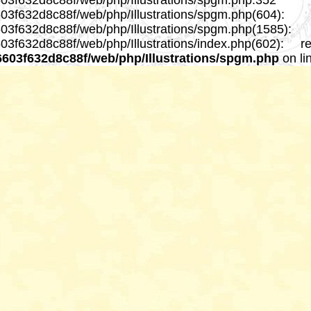
57fea9656603f632d8c88f/web/php/Illust
56603f632d8c88f/web/php/Illustrations/spgm.php(
6603f632d8c88f/web/php/Illustrations/spgm.php(1
03f632d8c88f/web/php/Illustrations/index.php(602): 
6603f632d8c88f/web/php/Illustrations/spgm.php
on li