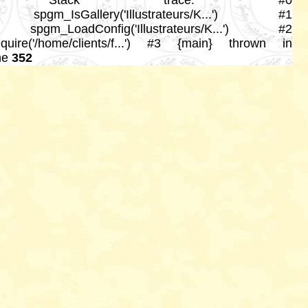
rations/spgm.php:352 Stack trace: #0
604): spgm_IsGallery('Illustrateurs/K...') #1
585): spgm_LoadConfig('Illustrateurs/K...') #2
require('/home/clients/f...') #3 {main} thrown in
ne
352