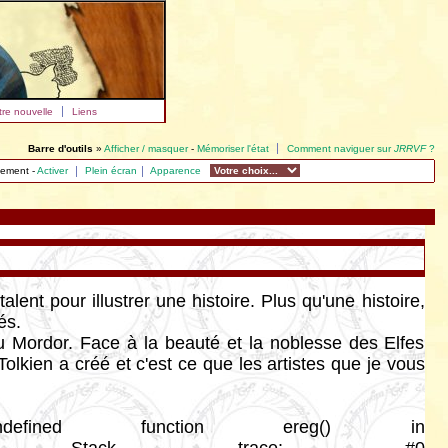
tre nouvelle
Liens
Barre d'outils
»
Afficher / masquer
-
Mémoriser l'état
Comment naviguer sur
JRRVF
?
lement -
Activer
Plein écran
Apparence
lent pour illustrer une histoire. Plus qu'une histoire,
és.
u Mordor. Face à la beauté et la noblesse des Elfes
olkien a créé et c'est ce que les artistes que je vous
n à leur manière.
ined function ereg() in