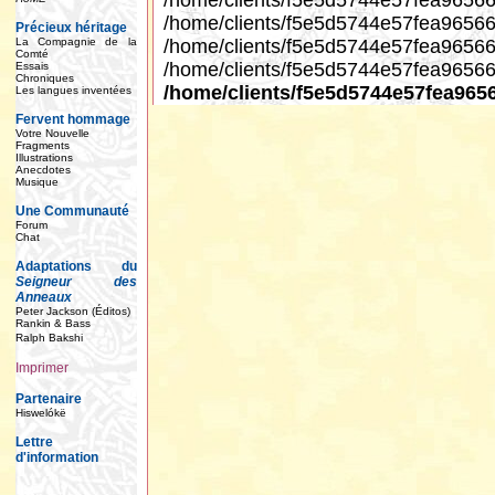
/home/clients/f5e5d5744e
/home/clients/f5e5d5744e57fea96
Précieux héritage
La Compagnie de la
/home/clients/f5e5d5744e57fea965
Comté
/home/clients/f5e5d5744e57fea96566
Essais
Chroniques
/home/clients/f5e5d5744e57fea965
Les langues inventées
Fervent hommage
Votre Nouvelle
Fragments
Illustrations
Anecdotes
Musique
Une Communauté
Forum
Chat
Adaptations du
Seigneur des
Anneaux
Peter Jackson (Éditos)
Rankin & Bass
Ralph Bakshi
Imprimer
Partenaire
Hiswelókë
Lettre
d'information