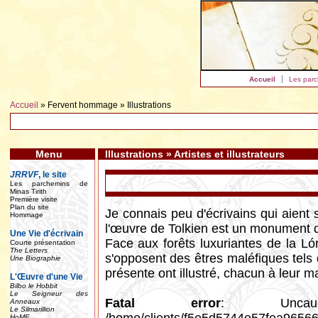
Accueil
Les parc
Accueil
» Fervent hommage » Illustrations
Menu
Illustrations » Artistes et illustrateurs
JRRVF
, le site
Les parchemins de
Minas Tirith
Première visite
Plan du site
Je connais peu d'écrivains qui aient s
Hommage
l'œuvre de Tolkien est un monument 
Une Vie d'écrivain
Face aux forêts luxuriantes de la L
Courte présentation
The Letters
s'opposent des êtres maléfiques tels 
Une Biographie
présente on
L'Œuvre d'une Vie
Bilbo le Hobbit
Le Seigneur des
Fatal error
: Uncau
Anneaux
Le Silmarillion
HoME