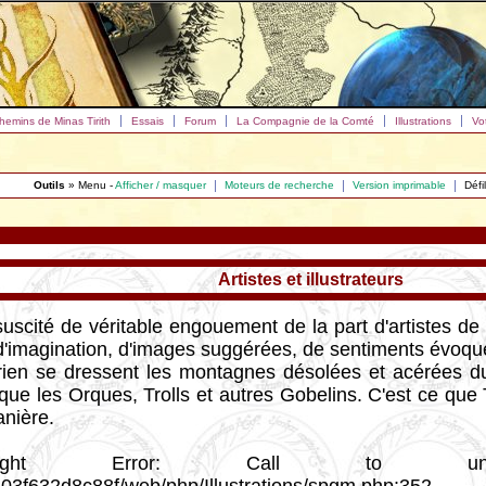
hemins de Minas Tirith
Essais
Forum
La Compagnie de la Comté
Illustrations
Vo
Outils
» Menu -
Afficher / masquer
Moteurs de recherche
Version imprimable
Défi
Artistes et illustrateurs
uscité de véritable engouement de la part d'artistes de ta
d'imagination, d'images suggérées, de sentiments évoqu
órien se dressent les montagnes désolées et acérées d
que les Orques, Trolls et autres Gobelins. C'est ce que T
t illustré, chacu
ght Error: Call to undef