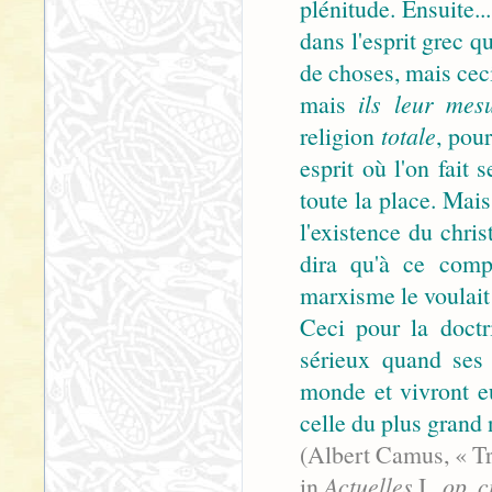
plénitude. Ensuite..
dans l'esprit grec 
de choses, mais ceci
mais
ils leur mes
religion
totale
, pou
esprit où l'on fait 
toute la place. Mais
l'existence du chri
dira qu'à ce compt
marxisme le voulait
Ceci pour la doctri
sérieux quand ses 
monde et vivront e
celle du plus grand
(Albert Camus, « Tro
in
Actuelles
I.,
op. ci