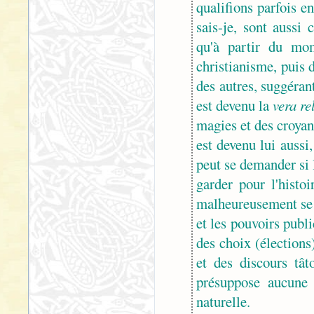
qualifions parfois en
sais-je, sont aussi
qu'à partir du mom
christianisme, puis 
des autres, suggérant
est devenu la
vera re
magies et des croyan
est devenu lui aussi
peut se demander si l
garder pour l'histo
malheureusement se sa
et les pouvoirs publi
des choix (élections)
et des discours tâ
présuppose aucune 
naturelle.