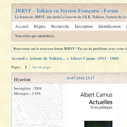
JRRVF - Tolkien en Version Française - Forum
Le forum de
JRRVF
, site dédié à l'oeuvre de J.R.R. Tolkien, l'auteur du
Se
Accueil
Règles
Recherche
Inscription
Identification
Vous n'êtes pas identifié(e).
Bienvenue sur le nouveau forum JRRVF ! En cas de problème avec votre lo
Accueil
»
Autour de Tolkien...
»
Albert Camus (1913 - 1960)
1
Pages :
bas de page
16-07-2016 23:17
Hyarion
Inscription : 2004
Messages : 2 656