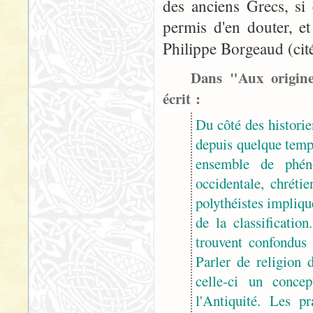
des anciens Grecs, si 
permis d'en douter, e
Philippe Borgeaud (cit
Dans "Aux origines
écrit :
Du côté des historie
depuis quelque temps
ensemble de phén
occidentale, chrétie
polythéistes impliqu
de la classification
trouvent confondus 
Parler de religion 
celle-ci un conce
l'Antiquité. Les p