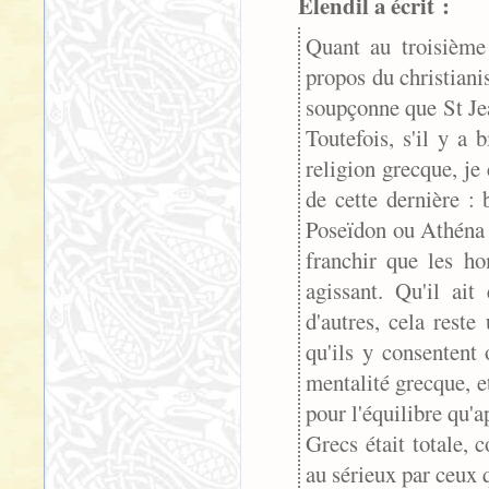
Elendil a écrit :
Quant au troisième
propos du christiani
soupçonne que St Je
Toutefois, s'il y a 
religion grecque, j
de cette dernière :
Poseïdon ou Athéna e
franchir que les h
agissant. Qu'il ai
d'autres, cela reste
qu'ils y consentent
mentalité grecque, et
pour l'équilibre qu'a
Grecs était totale, c
au sérieux par ceux 