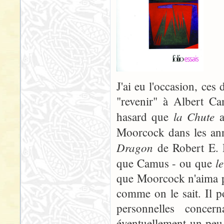
J'ai eu l'occasion, ces
"revenir" à Albert C
la Chute
hasard que
a
Moorcock dans les an
Dragon
de Robert E. H
l
que Camus - ou que
que Moorcock n'aima pa
comme on le sait. Il p
personnelles conce
éventuellement un peu 