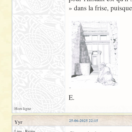
» dans la frise, puisqu
E.
Hors ligne
25-06-2025 22:15
Yyr
Lieu : Reims