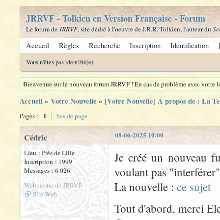
JRRVF - Tolkien en Version Française - Forum
Le forum de
JRRVF
, site dédié à l'oeuvre de J.R.R. Tolkien, l'auteur du
Se
Accueil
Règles
Recherche
Inscription
Identification
Vous n'êtes pas identifié(e).
Bienvenue sur le nouveau forum JRRVF ! En cas de problème avec votre lo
Accueil
»
Votre Nouvelle
»
[Votre Nouvelle] A propos de : La T
1
Pages :
bas de page
08-06-2025 10:00
Cédric
Lieu : Près de Lille
Je créé un nouveau fu
Inscription : 1999
voulant pas "interférer"
Messages : 6 026
La nouvelle :
ce sujet
Webmestre de JRRVF
Site Web
Tout d'abord, merci Elen