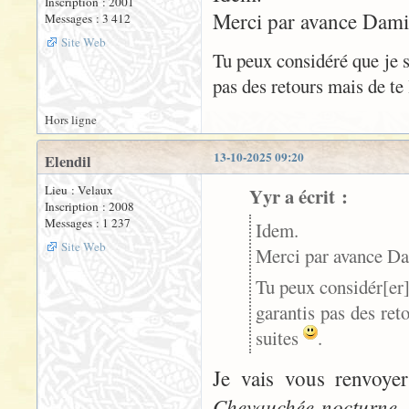
Inscription : 2001
Merci par avance Dami
Messages : 3 412
Site Web
Tu peux considéré que je s
pas des retours mais de te l
Hors ligne
13-10-2025 09:20
Elendil
Lieu : Velaux
Yyr a écrit :
Inscription : 2008
Messages : 1 237
Idem.
Site Web
Merci par avance D
Tu peux considér[er
garantis pas des reto
suites
.
Je vais vous renvoye
Chevauchée nocturne
,