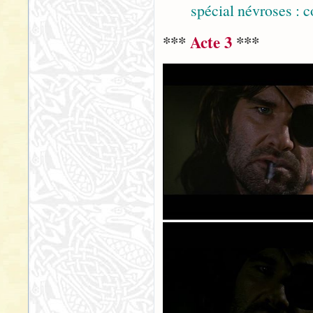
spécial névroses : c
***
Acte 3
***