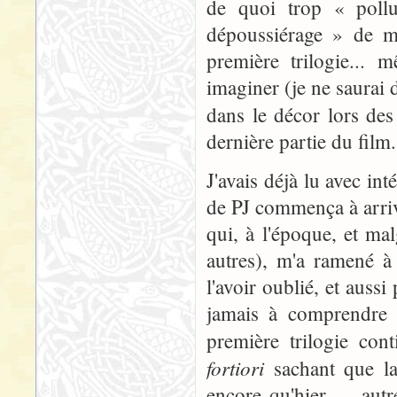
de quoi trop « pollu
dépoussiérage » de ma
première trilogie... 
imaginer (je ne saurai 
dans le décor lors de
dernière partie du film..
J'avais déjà lu avec in
de PJ commença à arrive
qui, à l'époque, et ma
autres), m'a ramené à
l'avoir oublié, et aussi
jamais à comprendre l
première trilogie con
fortiori
sachant que la
encore qu'hier — autr