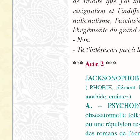
de révolte que j'ai l
résignation et l'indiff
nationalisme, l'exclus
l'hégémonie du grand c
- Non.
- Tu t'intéresses pas à 
***
Acte 2
***
JACKSONOPHOBIE,
(-PHOBIE, élément f
morbide, crainte»)
A.
− PSYCHOPATH
obsessionnelle tolk
ou une répulsion re
des romans de l'écr