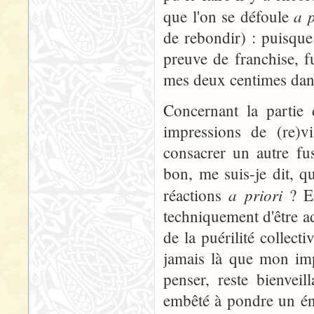
a p
que l'on se défoule
de rebondir) : puisque
preuve de franchise, fu
mes deux centimes dans
Concernant la partie
impressions de (re)vi
consacrer un autre fu
bon, me suis-je dit, 
a priori
réactions
? En
techniquement d'être adu
de la puérilité collec
jamais là que mon imp
penser, reste bienvei
embêté à pondre un éni