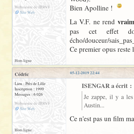
Bien Apolline !
Webmestre de JRRVF
Site Web
vrai
La V.F. ne rend
pas cet effet d
écho/douceur/sais_pas_
Ce premier opus reste 
Hors ligne
05-12-2019 22:44
Cédric
Lieu : Près de Lille
ISENGAR a écrit :
Inscription : 1999
Messages : 6 026
Je zappe, il y a le
Webmestre de JRRVF
Austin...
Site Web
Ce n'est pas un film ma
Hors ligne