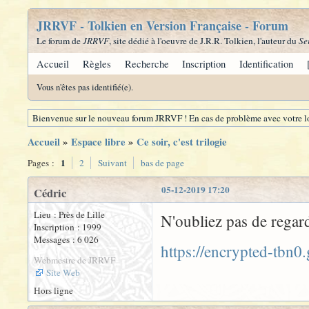
JRRVF - Tolkien en Version Française - Forum
Le forum de
JRRVF
, site dédié à l'oeuvre de J.R.R. Tolkien, l'auteur du
Se
Accueil
Règles
Recherche
Inscription
Identification
Vous n'êtes pas identifié(e).
Bienvenue sur le nouveau forum JRRVF ! En cas de problème avec votre lo
Accueil
»
Espace libre
»
Ce soir, c'est trilogie
1
Pages :
2
Suivant
bas de page
05-12-2019 17:20
Cédric
Lieu : Près de Lille
N'oubliez pas de regar
Inscription : 1999
Messages : 6 026
https://encrypted-tbn
Webmestre de JRRVF
Site Web
Hors ligne