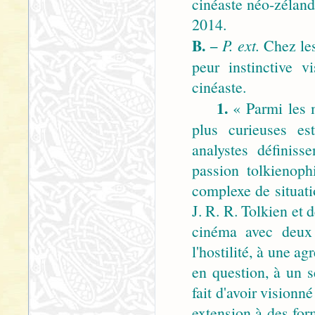
cinéaste néo-zélanda
2014.
B.
−
P. ext.
Chez les 
peur instinctive vi
cinéaste.
1.
« Parmi les m
plus curieuses e
analystes définis
passion tolkienoph
complexe de situati
J. R. R. Tolkien et 
cinéma avec deux 
l'hostilité, à une a
en question, à un s
fait d'avoir visionné
extension à des for