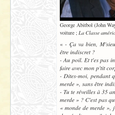
George Abitbol (John Way
voiture ;
La Classe améri
- Ça va bien, M'sie
«
être indiscret ?
- Au poil. Et t'es pas in
faire avec mon p'tit cor
- Dites-moi, pendant q
merde », sans être indi
- Tu te réveilles à 35
merde » ? C'est pas que 
« monde de merde », j'