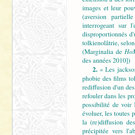
images et leur pouv
(aversion partiel
interrogeant sur l
disproportionnés d'
tolkienolâtrie, selo
(Marginalia de
HoM
des années 2010])
2.
« Les jackson
phobie des films to
rediffusion d'un des 
refouler dans les pr
possibilité de voir
évoluer, les toutes
la (re)diffusion de
précipitée vers l'