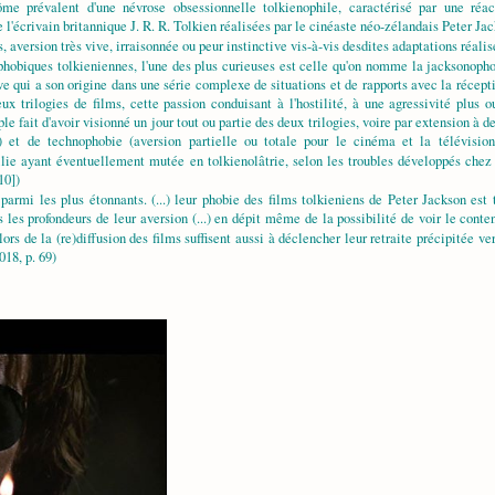
valent d'une névrose obsessionnelle tolkienophile, caractérisé par une réactio
'écrivain britannique J. R. R. Tolkien réalisées par le cinéaste néo-zélandais Peter Jack
 aversion très vive, irraisonnée ou peur instinctive vis-à-vis desdites adaptations réalis
hobiques tolkieniennes, l'une des plus curieuses est celle qu'on nomme la jacksonoph
e qui a son origine dans une série complexe de situations et de rapports avec la réceptio
 trilogies de films, cette passion conduisant à l'hostilité, à une agressivité plus 
ple fait d'avoir visionné un jour tout ou partie des deux trilogies, voire par extension 
l) et de technophobie (aversion partielle ou totale pour le cinéma et la télévision
ilie ayant éventuellement mutée en tolkienolâtrie, selon les troubles développés chez
10])
rmi les plus étonnants. (...) leur phobie des films tolkieniens de Peter Jackson est t
ans les profondeurs de leur aversion (...) en dépit même de la possibilité de voir le cont
rs de la (re)diffusion des films suffisent aussi à déclencher leur retraite précipitée ver
018, p. 69)