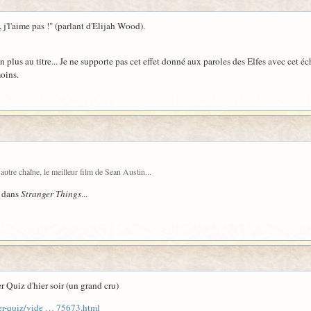
 j'l'aime pas !" (parlant d'Elijah Wood).
n plus au titre... Je ne supporte pas cet effet donné aux paroles des Elfes avec cet
oins.
 autre chaîne, le meilleur film de Sean Austin...
l dans
Stranger Things
...
 Quiz d'hier soir (un grand cru)
ger-quiz/vide … 75673.html