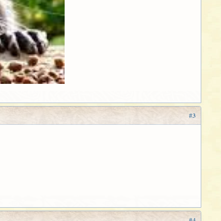
#3
#4