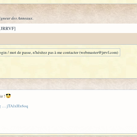
igneur des Anneaux
.
[JRRVF]
gin / mot de passe, n'hésitez pas à me contacter (webmaster@jrrvf.com)
ir !
mag … jTAlxHx6oq