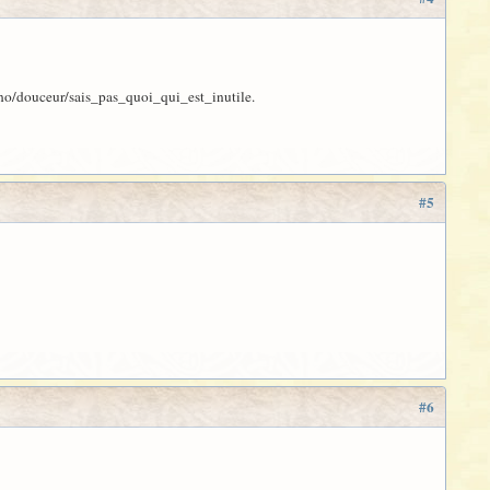
 écho/douceur/sais_pas_quoi_qui_est_inutile.
#5
#6