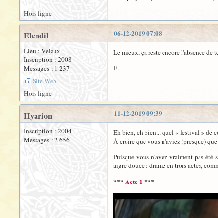
Hors ligne
06-12-2019 07:08
Elendil
Lieu : Velaux
Le mieux, ça reste encore l'absence de té
Inscription : 2008
E.
Messages : 1 237
Site Web
Hors ligne
11-12-2019 09:39
Hyarion
Inscription : 2004
Eh bien, eh bien... quel « festival » de
Messages : 2 656
À croire que vous n'aviez (presque) que c
Puisque vous n'avez vraiment pas été s
aigre-douce : drame en trois actes, comm
***
Acte 1
***