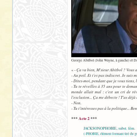
George Abitbol (John Wayne, à gauche) et Da
«
- Ça va bien, M'sieur Abitbol ? Vous a
- Au poil. Et t'es pas indiscret. Je suis 
- Dites-moi, pendant que je vous tiens, 
- Tu te réveilles à 35 ans pour te dema
monde allait mal : c'est un cri de rév
l'exclusion... Ça me débecte ! T'as déj
- Non.
- Tu t'intéresses pas à la politique... Ben
***
Acte 2
***
JACKSONOPHOBIE, subst. fém.
(-PHOBIE, élément formant tiré du gr.