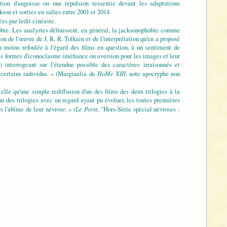
n d'angoisse ou une répulsion ressentie devant les adaptations
son et sorties en salles entre 2001 et 2014.
ées par ledit cinéaste.
obie. Les analystes définissent, en général, la jacksonophobie comme
n de l'œuvre de J. R. R. Tolkien et de l'interprétation qu'en a proposé
ou moins refoulée à l'égard des films en question, à un sentiment de
à des formes d'iconoclasme (méfiance ou aversion pour les images et leur
) interrogeant sur l'étendue possible des caractères irraisonnés et
HoMe XIII
 certains individus. » (Marginalia de
, note apocryphe non
elle qu'une simple rediffusion d'un des films des deux trilogies à la
enu des trilogies avec un regard ayant pu évoluer, les toutes premières
Le Point
s l'abîme de leur névrose. » (
, "Hors-Série spécial névroses :