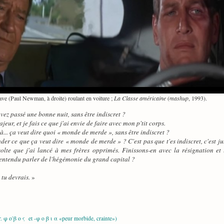
ve (Paul Newman, à droite) roulant en voiture ;
La Classe américaine
(
mashup
, 1993).
vez passé une bonne nuit, sans être indiscret ?
majeur, et je fais ce que j'ai envie de faire avec mon p'tit corps.
là... ça veut dire quoi « monde de merde », sans être indiscret ?
nder ce que ça veut dire « monde de merde » ? C'est pas que t'es indiscret, c'est j
olte que j'ai lancé à mes frères opprimés. Finissons-en avec la résignation et l'
à entendu parler de l'hégémonie du grand capital ?
 tu devrais.
»
 φ ο ́β ο ς et -φ ο β ι α «peur morbide, crainte»)