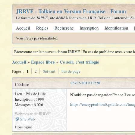
JRRVF - Tolkien en Version Française - Forum
Le forum de
JRRVF
, site dédié à l'oeuvre de J.R.R. Tolkien, l'auteur du
Se
Accueil
Règles
Recherche
Inscription
Identification
Vous n'êtes pas identifié(e).
Bienvenue sur le nouveau forum JRRVF ! En cas de problème avec votre lo
Accueil
»
Espace libre
»
Ce soir, c'est trilogie
1
Pages :
2
Suivant
bas de page
05-12-2019 17:20
Cédric
Lieu : Près de Lille
N'oubliez pas de regarder France 3 ce so
Inscription : 1999
https://encrypted-tbn0.gstatic.com/i
Messages : 6 026
Webmestre de JRRVF
Site Web
Hors ligne