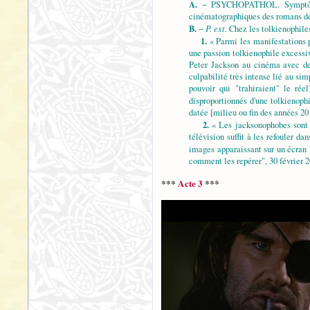
A.
− PSYCHOPATHOL. Symptôme pré
cinématographiques des romans de l
B.
P. ext.
−
Chez les tolkienophiles,
1.
« Parmi les manifestations p
une passion tolkienophile excessiv
Peter Jackson au cinéma avec deux
culpabilité très intense lié au sim
pouvoir qui "trahiraient" le rée
disproportionnés d'une tolkienoph
datée [milieu ou fin des années 20
2.
« Les jacksonophobes sont pa
télévision suffit à les refouler d
images apparaissant sur un écran lo
comment les repérer", 30 février 2
***
Acte 3
***