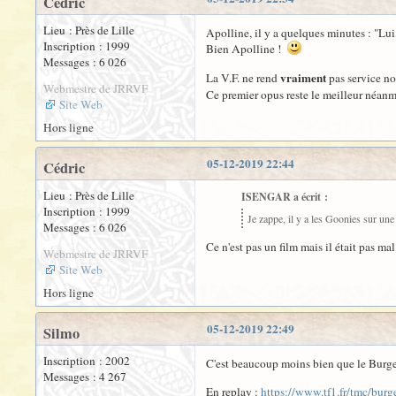
Cédric
Lieu : Près de Lille
Apolline, il y a quelques minutes : "Lui,
Inscription : 1999
Bien Apolline !
Messages : 6 026
vraiment
La V.F. ne rend
pas service no
Webmestre de JRRVF
Ce premier opus reste le meilleur néanm
Site Web
Hors ligne
05-12-2019 22:44
Cédric
Lieu : Près de Lille
ISENGAR a écrit :
Inscription : 1999
Je zappe, il y a les Goonies sur une
Messages : 6 026
Ce n'est pas un film mais il était pas ma
Webmestre de JRRVF
Site Web
Hors ligne
05-12-2019 22:49
Silmo
Inscription : 2002
C'est beaucoup moins bien que le Burger
Messages : 4 267
En replay :
https://www.tf1.fr/tmc/bur